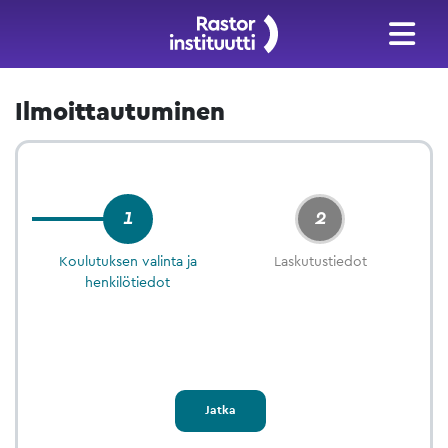
Ilmoittautuminen
1
2
Koulutuksen valinta ja
Laskutustiedot
henkilötiedot
Jatka