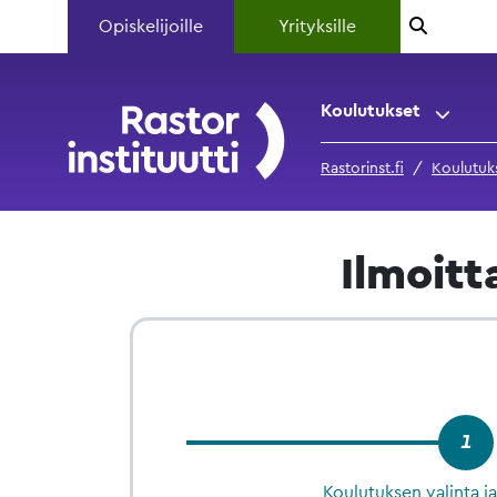
Opiskelijoille
Yrityksille
Koulutukset
Rastorinst.fi
Koulutuk
Ilmoit
1
Koulutuksen valinta j