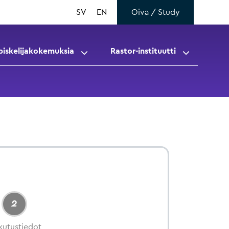
SV
EN
Oiva / Study
piskelijakokemuksia
Rastor-instituutti
2
kutustiedot