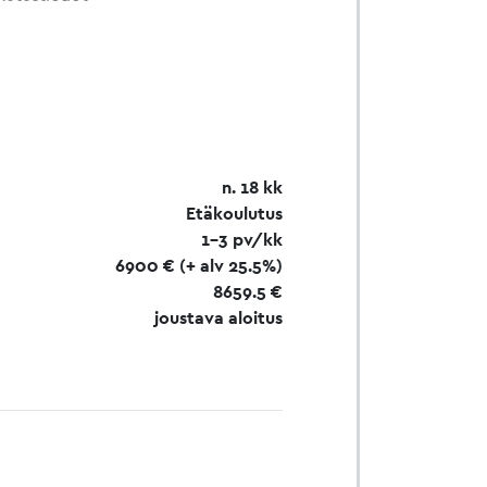
n. 18 kk
Etäkoulutus
1–3 pv/kk
6900 €
(+ alv 25.5%)
8659.5 €
joustava aloitus