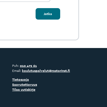
Jatka
Puh:
010 473 61
Email:
koulutuspalvelut@rastorinst.fi
Tietosuoja
Saavutettavuus
Tilaa uutiskirje