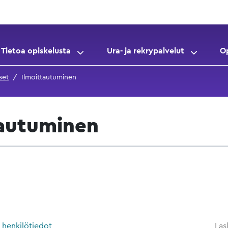
Tietoa opiskelusta
Ura- ja rekrypalvelut
O
set
Ilmoittautuminen
tautuminen
a henkilötiedot
Las