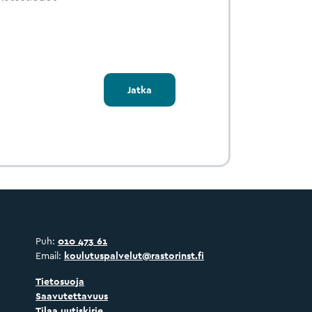
Jatka
Puh:
010 473 61
Email:
koulutuspalvelut@rastorinst.fi
Tietosuoja
Saavutettavuus
Tilaa uutiskirje