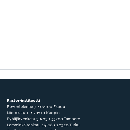
Rastor-instituutti
Revontulentie 7 • 02100 Espoo
Microkatu 1 • 70210 Kuopio
Pyhäjärvenkatu 5 A 25 • 33200 Tampere
Lemminkäisenkatu 14–18 • 20520 Turku