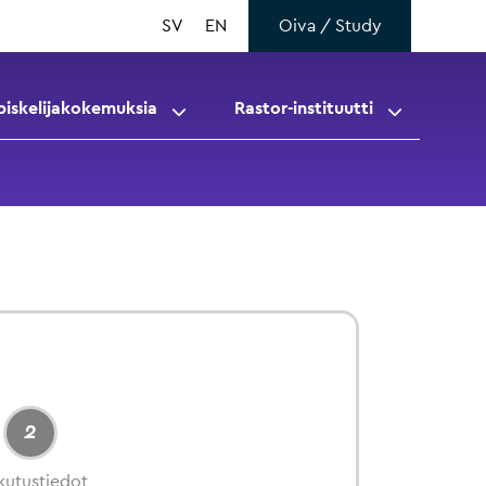
SV
EN
Oiva / Study
piskelijakokemuksia
Rastor-instituutti
2
kutustiedot