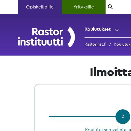
Opiskelijoille
Yrityksille
Koulutukset
Rastorinst.fi
Koulutuk
Ilmoit
1
Koulutuksen valinta j