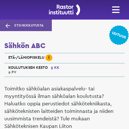
ETSI KOULUTUSTA
UUTUUS
Sähkön ABC
i
ETÄ-/LÄHIOPISKELU
KOULUTUKSEN KESTO
5 KK
9 PV
Toimitko sähköalan asiakaspalvelu- tai
myyntityössä ilman sähköalan koulutusta?
Haluatko oppia perustiedot sähkötekniikasta,
sähköteknisten laitteiden toiminnasta ja niiden
uusimmista trendeistä? Tule mukaan
Sähköteknisen Kaupan Liiton