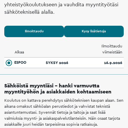
yhteistyökoulutukseen ja vauhdita myyntityötäsi
sähköteknisellä alalla.
Ilmoittaudu
Kysy lisätietoja
Ilmoittaudu
Alkaa
viimeistään
ESPOO
SYKSY 2026
16.9.2026
Sähköistä myyntiäsi – hanki varmuutta
myyntityöhön ja asiakkaiden kohtaamiseen
Koulutus on kattava perehdytys sähköteknisen kaupan alaan. Sen
aikana omaksut sähköalan perustiedot ja vahvistat teknistä
asiantuntemustasi. Syvennät tietoja ja taitoja ja saat lisää
valmiuksia myynti- ja asiakaspalvelutilanteisiin. Näin osaat tarjota
asiakkaille juuri heidän tarpeisiinsa sopivia ratkaisuja.