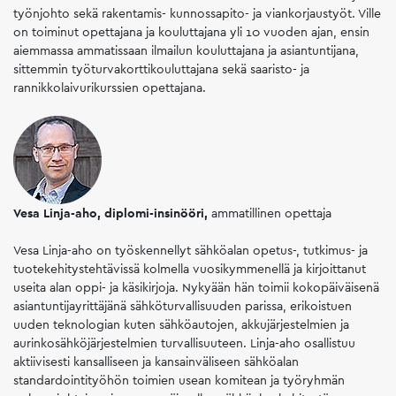
työnjohto sekä rakentamis- kunnossapito- ja viankorjaustyöt. Ville
on toiminut opettajana ja kouluttajana yli 10 vuoden ajan, ensin
aiemmassa ammatissaan ilmailun kouluttajana ja asiantuntijana,
sittemmin työturvakorttikouluttajana sekä saaristo- ja
rannikkolaivurikurssien opettajana.
Vesa Linja-aho, diplomi-insinööri,
ammatillinen opettaja
Vesa Linja-aho on työskennellyt sähköalan opetus-, tutkimus- ja
tuotekehitystehtävissä kolmella vuosikymmenellä ja kirjoittanut
useita alan oppi- ja käsikirjoja. Nykyään hän toimii kokopäiväisenä
asiantuntijayrittäjänä sähköturvallisuuden parissa, erikoistuen
uuden teknologian kuten sähköautojen, akkujärjestelmien ja
aurinkosähköjärjestelmien turvallisuuteen. Linja-aho osallistuu
aktiivisesti kansalliseen ja kansainväliseen sähköalan
standardointityöhön toimien usean komitean ja työryhmän