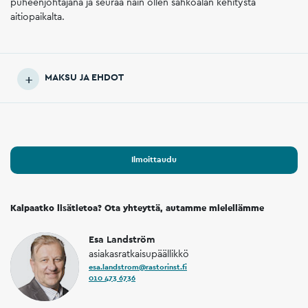
puheenjohtajana ja seuraa näin ollen sähköalan kehitystä
aitiopaikalta.
MAKSU JA EHDOT
Ilmoittaudu
Kaipaatko lisätietoa? Ota yhteyttä, autamme mielellämme
Esa Landström
asiakasratkaisupäällikkö
esa.landstrom@rastorinst.fi
010 473 6736