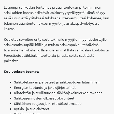
Laajempi sähköalan tuntemus ja asiantuntevampi toimiminen
asiakkaiden kanssa edistävät asiakastyytyväisyyttä. Tämä näkyy
sekä sinun että yrityksesi tuloksena. Itsevarmuutesi kohenee, kun
tekninen asiantuntemuksesi myynti- ja asiakaspalvelutyössä
kasvaa.
Koulutus soveltuu erityisesti teknisille myyjille, myyntiedustajille,
asiakasratkaisupäälliköille ja muissa asiakaspalvelutehtävissä
toimiville henkilöille, joilla ei ole ammatillista sähköalan koulutusta.
Perustiedot sähköalan tuotteista ja ratkaisuista saat tästä
paketista.
Koulutuksen teemat:
Sähkötekniikan perusteet ja sähköautojen lataaminen
Energian tuotanto ja jakelujärjestelmät
Kiinteistön ja teollisuuden sähkönjakeluverkon rakenne
Sähköasennusten ulkoiset olosuhteet
Sähköinen suojaus ja Kiinteistöautomaatio
Kytkin- ja suojalaitteet