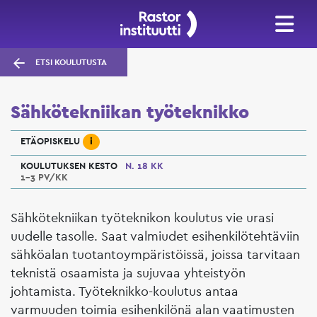
ETSI KOULUTUSTA
Sähkötekniikan työteknikko
i
ETÄOPISKELU
KOULUTUKSEN KESTO
N. 18 KK
1–3 PV/KK
Sähkötekniikan työteknikon koulutus vie urasi
uudelle tasolle. Saat valmiudet esihenkilötehtäviin
sähköalan tuotantoympäristöissä, joissa tarvitaan
teknistä osaamista ja sujuvaa yhteistyön
johtamista. Työteknikko-koulutus antaa
varmuuden toimia esihenkilönä alan vaatimusten