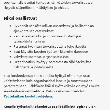
suorittamalla osoitat tuntevasi sähkötöiden turvallisuuteen
liittyvät säännökset, määräykset ja ohjeet.
Miksi osallistua?
Syvennät sähkötekniikan osaamistasi ja hallitset alan
ajankohtaiset vaatimukset
Kehität esihenkilö- ja vuorovaikutustaitojasi
työnjohtotehtävissä
Parannat työmaan turvallisuutta ja tehokkuutta
Saat käyttöoikeuden Työteknikko-nimikkeeseen
Vahvistat asemaasi organisaatiossasi
Organisaatiosi hyötyy paremmasta sähkötekniikan
hallinnasta ja johtamisesta
Saat koulutuksesta konkreettista hyötyä niin oman urasi
kehittämiseen kuin organisaatiosi laadun ja tuottavuuden
parantamiseen. Sähköalan lisäksi Työteknikolla on myös muita
suuntautumisvaihtoehtoja. Katso kaikki vaihtoehdot:
Työteknikon koulutusohjelma.
Kenelle Työteknikkokoulutus sopii? Millaista opiskelu on