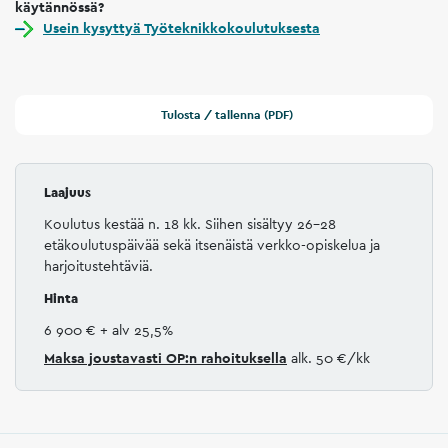
käytännössä?
Usein kysyttyä Työteknikkokoulutuksesta
Tulosta / tallenna (PDF)
Laajuus
Koulutus kestää n. 18 kk. Siihen sisältyy 26-28
etäkoulutuspäivää sekä itsenäistä verkko-opiskelua ja
harjoitustehtäviä.
Hinta
6 900 €
+ alv 25,5%
Maksa joustavasti
OP:n rahoituksella
alk. 50 €/kk