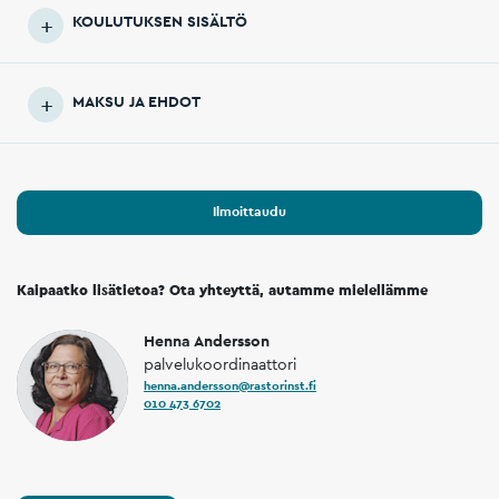
KOULUTUKSEN SISÄLTÖ
MAKSU JA EHDOT
Ilmoittaudu
Kaipaatko lisätietoa? Ota yhteyttä, autamme mielellämme
Henna Andersson
palvelukoordinaattori
henna.andersson@rastorinst.fi
010 473 6702