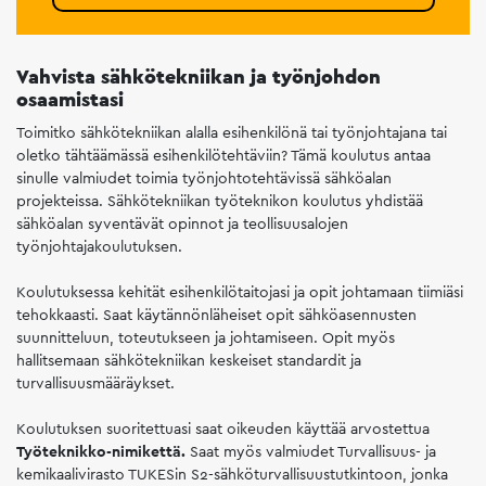
Vahvista sähkötekniikan ja työnjohdon
osaamistasi
Toimitko sähkötekniikan alalla esihenkilönä tai työnjohtajana tai
oletko tähtäämässä esihenkilötehtäviin? Tämä koulutus antaa
sinulle valmiudet toimia työnjohtotehtävissä sähköalan
projekteissa. Sähkötekniikan työteknikon koulutus yhdistää
sähköalan syventävät opinnot ja teollisuusalojen
työnjohtajakoulutuksen.
Koulutuksessa kehität esihenkilötaitojasi ja opit johtamaan tiimiäsi
tehokkaasti. Saat käytännönläheiset opit sähköasennusten
suunnitteluun, toteutukseen ja johtamiseen. Opit myös
hallitsemaan sähkötekniikan keskeiset standardit ja
turvallisuusmääräykset.
Koulutuksen suoritettuasi saat oikeuden käyttää arvostettua
Työteknikko-nimikettä.
Saat myös valmiudet Turvallisuus- ja
kemikaalivirasto TUKESin S2-sähköturvallisuustutkintoon, jonka