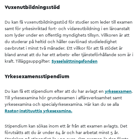
Vuxenutbildningsstöd
Du kan få vuxenutbildningsstöd för studier som leder till examen
samt för yrkesinriktad fort- och vidareutbildning i en läroanstalt
som lyder under en offentlig myndighets tillsyn. Villkoren är att
du studerar på heltid och håller oavlönad studieledighet
oavbrutet i minst två månader. Ett villkor för att få stödet är
bland annat att du har ett arbets- eller tjänsteförhållande som är i
kraft. Tilläggsuppgifter:
Sysselsättningsfonden
Yrkesexamensstipendium
Du kan få ett stipendium efter att du har avlagt en
yrkesexamen
.
Till yrkesexamina hör grundexamen i affärsverksamhet samt
yrkesexamina och specialyrkesexamina. Här kan du se alla
Rastor-instituuttis yrkesexamina.
Stipendium kan sökas inom ett år från att examen avlagts. Det
förutsätts att du är under 64 år och har arbetat minst 5 år.