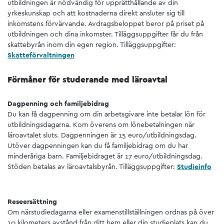
utbildningen är nödvändig för upprätthållande av din
yrkeskunskap och att kostnaderna direkt ansluter sig till
inkomstens förvärvande. Avdragsbeloppet beror på priset på
utbildningen och dina inkomster. Tilläggsuppgifter får du från
skattebyrån inom din egen region. Tilläggsuppgifter:
Skatteförvaltningen
Förmåner för studerande med läroavtal
Dagpenning och familjebidrag
Du kan få dagpenning om din arbetsgivare inte betalar lön för
utbildningsdagarna. Kom överens om lönebetalningen när
läroavtalet sluts. Dagpenningen är 15 euro/utbildningsdag.
Utöver dagpenningen kan du få familjebidrag om du har
minderåriga barn. Familjebidraget är 17 euro/utbildningsdag.
Stöden betalas av läroavtalsbyrån. Tilläggsuppgifter:
Studieinfo
Reseersättning
Om närstudiedagarna eller examenstillställningen ordnas på över
10 kilometers avstånd från ditt hem eller din studieplats kan du