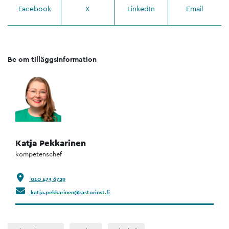
Facebook
X
LinkedIn
Email
Be om tilläggsinformation
Katja Pekkarinen
kompetenschef
010 473 6729
katja.pekkarinen@rastorinst.fi