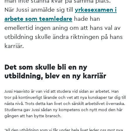
man inte stanna kvar på samma plats.
När Jussi anmälde sig till
yrkesexamen i
arbete som teamledare
hade han
emellertid ingen aning om att hans val av
utbildning skulle ändra riktningen på hans
karriär.
Det som skulle bli en ny
utbildning, blev en ny karriär
Jussi Haavisto är van vid att studera vid sidan av arbetet. Han
tror på kontinuerligt lärande och vet att nya kunskaper tar dig till
nästa nivå. Trots detta kan livet och särskilt arbetslivet överraska.
Studierna gav Jussi sådan ny kompetens och nytt mod den här
gången att han bytte bransch.
"All den utbildning som vi får under hela livet leder oss mot nya