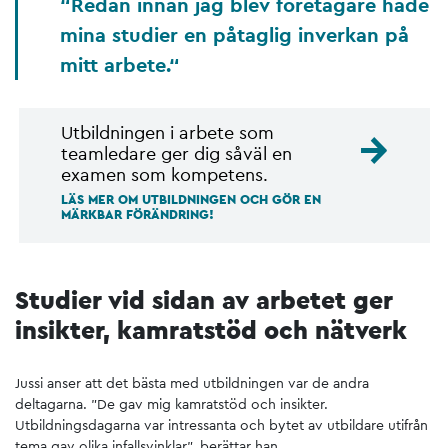
Redan innan jag blev företagare hade
mina studier en påtaglig inverkan på
mitt arbete.
Utbildningen i arbete som
teamledare ger dig såväl en
examen som kompetens.
LÄS MER OM UTBILDNINGEN OCH GÖR EN
MÄRKBAR FÖRÄNDRING!
Studier vid sidan av arbetet ger
insikter, kamratstöd och nätverk
Jussi anser att det bästa med utbildningen var de andra
deltagarna. ”De gav mig kamratstöd och insikter.
Utbildningsdagarna var intressanta och bytet av utbildare utifrån
tema gav olika infallsvinklar”, berättar han.