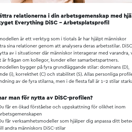
ättra relationerna i din arbetsgemenskap med hjä
tyget Everything DiSC – Arbetsplatsprofil
odellen är ett verktyg som i tiotals år har hjälpt människor
tra sina relationer genom att analysera deras arbetsstilar. DiSC
tta av i situationer där människor interagerar med varandra, 
t är frågan om kollegor, kunder eller samarbetspartners.
odellen bygger på fyra grundläggande stilar: dominans (D),
ande (i), korrekthet (C) och stabilitet (S). Allas personliga profil
ndning av de fyra stilarna, men i de flesta fall är 1-2 stilar stark
har man för nytta av DiSC-profilen?
Du får en ökad förståelse och uppskattning för olikhet inom
arbetsgemenskapen
Du får verksamhetsmodeller som hjälper dig anpassa ditt bet
till andra människors DiSC-stilar