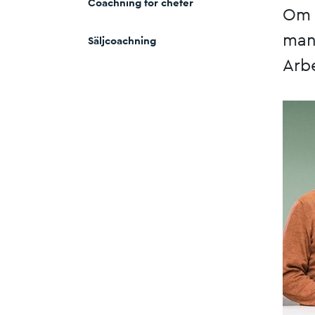
Coachning för chefer
Om d
man
Säljcoachning
Arbe