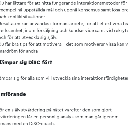
Du har lättare för att hitta fungerande interaktionsmetoder för a
exempel nå uppställda mål och uppnå konsensus samt lösa p
och konfliktsituationer.
Resultaten kan användas i förmansarbete, för att effektivera t
verksamhet, inom försäljning och kundservice samt vid rekryt
och för att utveckla sig själv.
Du får bra tips för att motivera – det som motiverar vissa kan 
mardröm för andra
lämpar sig DiSC för?
ämpar sig för alla som vill utveckla sina interaktionsfärdigheter
mförande
r en självutvärdering på nätet varefter den som gjort
tvärderingen får en personlig analys som man går igenom
ammans med en DiSC-coach.