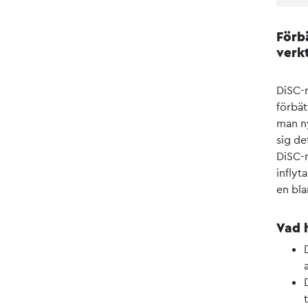
Förb
verk
DiSC-m
förbät
man ny
sig de
DiSC-m
inflyt
en bla
Vad 