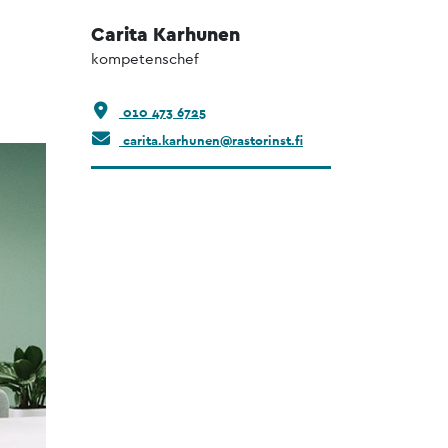
n
Carita Karhunen
kompetenschef
010 473 6725
carita.karhunen@rastorinst.fi