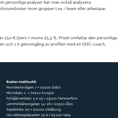
m personliga analyser kan man också analysera
ktionsmönster inom grupper t.ex. i team eller arbetspar.
rån 250 €/pers + moms 25,5 %. Priset omfattar den personliga
sen och 1 h genomgång av profilen med en DiSC-coach.
Rastor-instituutti
Norrskensvägen 7 • 02100 Esbo
Microkatu 1 • 70210 Kuopio
Pyhäjärvenkatu 5 A 25 • 33100 Tammerfors
Lemminkäinengatan 14-18 • 20520 Åbo
Sepänkatu 20 • 90100 Uleåborg
Hovrättsesplanaden 19 A • 65100 Vasa