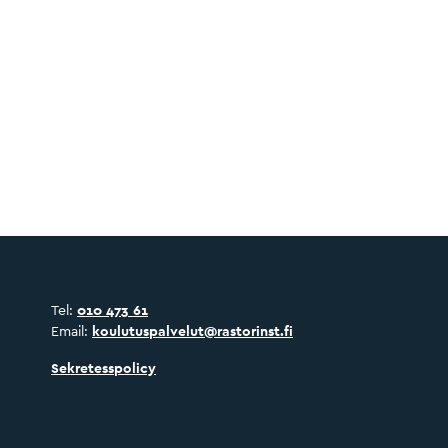
Tel:
010 473 61
Email:
koulutuspalvelut@rastorinst.fi
Sekretesspolicy