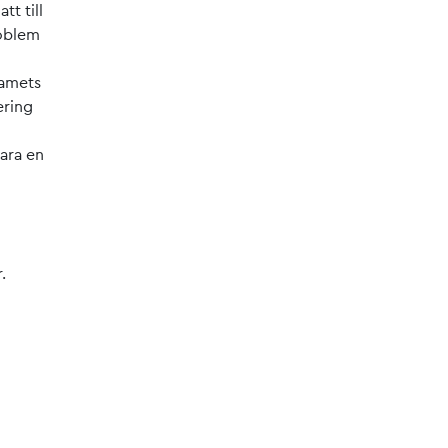
tt till
roblem
eamets
ering
vara en
.