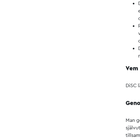
Vem 
DiSC l
Geno
Man gö
självu
tills