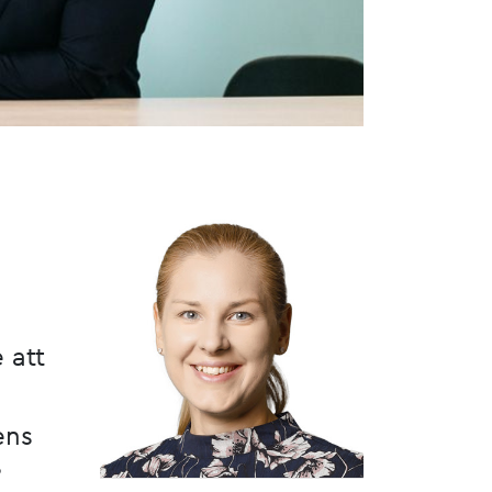
 att
ens
?