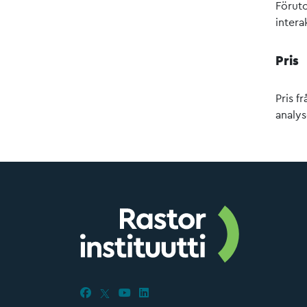
Föruto
intera
Pris
Pris f
analy