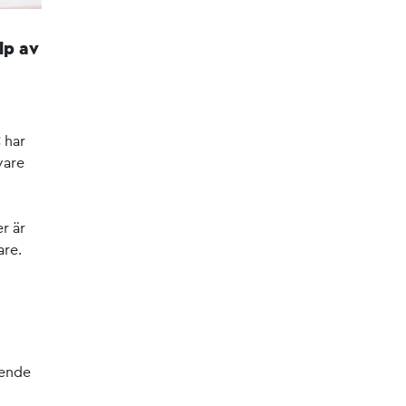
lp av
 har
vare
er är
are.
eende