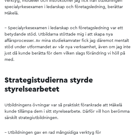
verktyg, modeller och instruktioner jag fick från utbildningen
specialyrkesexamen i ledarskap och företagsledning, berättar
Mäkelä.
– Specialyrkesexamen i ledarskap och företagsledning var ett
betydande stöd. Utbildarna stöttade mig i att skapa nya
affärsprocesser. Av mina studiekamrater fick jag däremot mentalt
stöd under utformandet av vår nya verksamhet, även om jag inte
just då kunde berätta för dem vilken slags förändring vi höll på
med.
Strategistudierna styrde
styrelsearbetet
Utbildningens övningar var så praktiskt förankrade att Mäkelä
kunde tillämpa dem i sitt styrelsearbete. Därför vill hon berömma
särskilt strategiutbildningen.
– Utbildningen gav en rad mångsidiga verktyg för