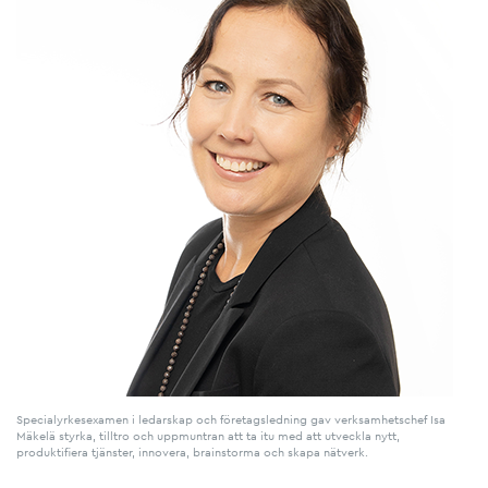
Specialyrkesexamen i ledarskap och företagsledning gav verksamhetschef Isa
Mäkelä styrka, tilltro och uppmuntran att ta itu med att utveckla nytt,
produktifiera tjänster, innovera, brainstorma och skapa nätverk.