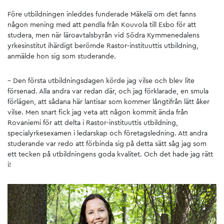
Före utbildningen inleddes funderade Mäkelä om det fanns
någon mening med att pendla från Kouvola till Esbo för att
studera, men när läroavtalsbyrån vid Södra Kymmenedalens
yrkesinstitut ihärdigt berömde Rastor-instituuttis utbildning,
anmälde hon sig som studerande.
– Den första utbildningsdagen körde jag vilse och blev lite
försenad. Alla andra var redan där, och jag förklarade, en smula
förlägen, att sådana här lantisar som kommer långtifrån lätt åker
vilse. Men snart fick jag veta att någon kommit ända från
Rovaniemi för att delta i Rastor-instituuttis utbildning,
specialyrkesexamen i ledarskap och företagsledning. Att andra
studerande var redo att förbinda sig på detta sätt såg jag som
ett tecken på utbildningens goda kvalitet. Och det hade jag rätt
i!