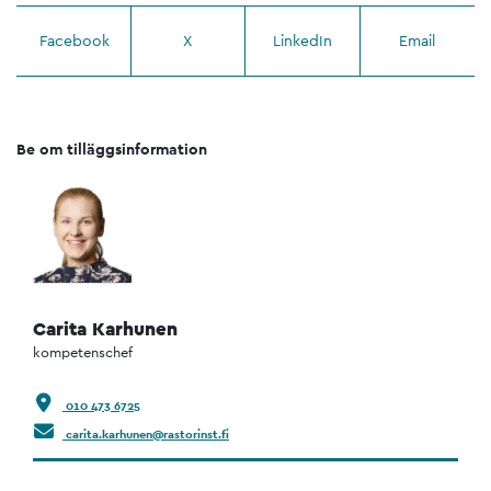
Facebook
X
LinkedIn
Email
Be om tilläggsinformation
Carita Karhunen
kompetenschef
010 473 6725
carita.karhunen@rastorinst.fi