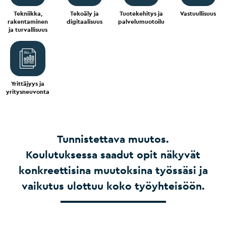
Tekniikka,
Tekoäly ja
Tuotekehitys ja
Vastuullisuus
rakentaminen
digitaalisuus
palvelumuotoilu
ja turvallisuus
Yrittäjyys ja
yritysneuvonta
Tunnistettava muutos.
Koulutuksessa saadut opit näkyvät
konkreettisina muutoksina työssäsi ja
vaikutus ulottuu koko työyhteisöön.