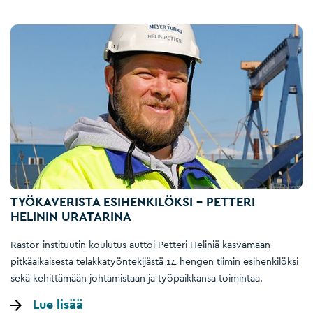
TYÖKAVERISTA ESIHENKILÖKSI – PETTERI
HELININ URATARINA
Rastor-instituutin koulutus auttoi Petteri Heliniä kasvamaan
pitkäaikaisesta telakkatyöntekijästä 14 hengen tiimin esihenkilöksi
sekä kehittämään johtamistaan ja työpaikkansa toimintaa.
Lue lisää