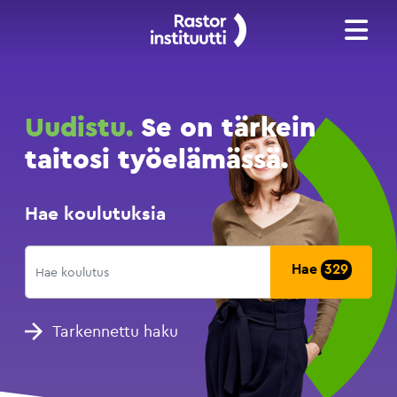
Uudistu.
Se on tärkein
taitosi työelämässä.
Hae koulutuksia
Hae
329
Tarkennettu haku