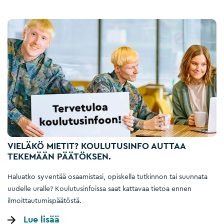
VIELÄKÖ MIETIT? KOULUTUSINFO AUTTAA
TEKEMÄÄN PÄÄTÖKSEN.
Haluatko syventää osaamistasi, opiskella tutkinnon tai suunnata
uudelle uralle? Koulutusinfoissa saat kattavaa tietoa ennen
ilmoittautumispäätöstä.
Lue lisää