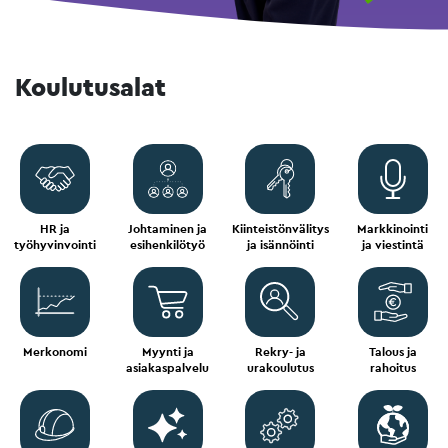
Koulutusalat
HR ja
Johtaminen ja
Kiinteistönvälitys
Markkinointi
työhyvinvointi
esihenkilötyö
ja isännöinti
ja viestintä
Merkonomi
Myynti ja
Rekry- ja
Talous ja
asiakaspalvelu
urakoulutus
rahoitus