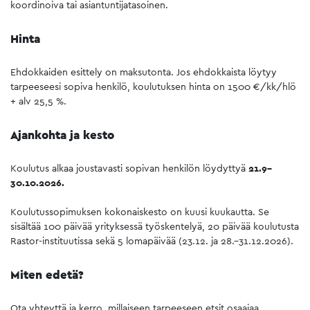
koordinoiva tai asiantuntijatasoinen.
Hinta
Ehdokkaiden esittely on maksutonta. Jos ehdokkaista löytyy
tarpeeseesi sopiva henkilö, koulutuksen hinta on 1500 €/kk/hlö
+ alv 25,5 %.
Ajankohta ja kesto
Koulutus alkaa joustavasti sopivan henkilön löydyttyä
21.9–
30.10.2026.
Koulutussopimuksen kokonaiskesto on kuusi kuukautta. Se
sisältää 100 päivää yrityksessä työskentelyä, 20 päivää koulutusta
Rastor-instituutissa sekä 5 lomapäivää (23.12. ja 28.–31.12.2026).
Miten edetä?
Ota yhteyttä ja kerro, millaiseen tarpeeseen etsit osaajaa.