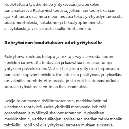
Koulutettava työskentelee yrityksessäsi ja opiskelee
samanaikaisesti Rastor-instituutissa, jolloin hän tuo mukanaan
ajankohtaista osaamista muun muassa tekoälyn hyödyntämisestä,
sisältömuotoilusta, hakukone- ja tekoälyoptimoinnista,
analytiikasta ja visuaalisesta sisällöntuotannosta.
Rekrytoivan koulutuksen edut yritykselle
Rekrytoiva koulutus helppo ja riskitön väylä arvioida uuden
henkilön sopivuutta tehtävään ja kasvattaa uusi asiantuntija
yrityksen palvelukseen. Valitset hakijoista yrityksesi tarpeeseen
parhaiten sopivan henkilön. Koulutuksen päättyessä yritykselläsi
on valmiiksi perehdytetty osaaja, jonka voit halutessasi palkata
suoraan työsuhteeseen ilman lisäkustannuksia.
Hakijoilla on taustaa sisällöntuotannon, markkinoinnin tai
viestinnän tehtävistä. Heitä yhdistää motivaatio kehittää
osaamistaan ja työllistyä sisällöntuotannon, digitaalisen
markkinoinnin, verkkosisältöjen, sosiaalisen median tai viestinnän
tehtäviin. Rooli voi olla yrityksesi tarpeen mukaan avustava,