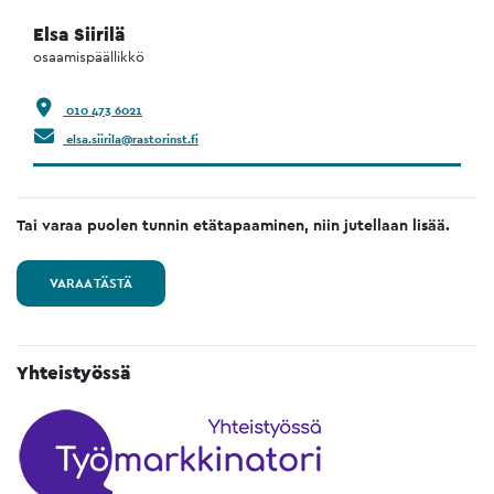
Elsa Siirilä
osaamispäällikkö
010 473 6021
elsa.siirila@rastorinst.fi
Tai varaa puolen tunnin etätapaaminen, niin jutellaan lisää.
VARAA TÄSTÄ
Yhteistyössä