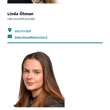
Linda Öhman
rekrytointikonsultti
010 473 6227
linda.ohman@rastorinst.fi