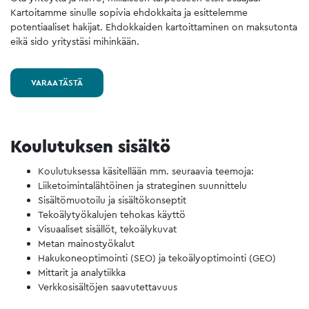
Kartoitamme sinulle sopivia ehdokkaita ja esittelemme
potentiaaliset hakijat. Ehdokkaiden kartoittaminen on maksutonta
eikä sido yritystäsi mihinkään.
VARAA TÄSTÄ
Koulutuksen sisältö
Koulutuksessa käsitellään mm. seuraavia teemoja:
Liiketoimintalähtöinen ja strateginen suunnittelu
Sisältömuotoilu ja sisältökonseptit
Tekoälytyökalujen tehokas käyttö
Visuaaliset sisällöt, tekoälykuvat
Metan mainostyökalut
Hakukoneoptimointi (SEO) ja tekoälyoptimointi (GEO)
Mittarit ja analytiikka
Verkkosisältöjen saavutettavuus