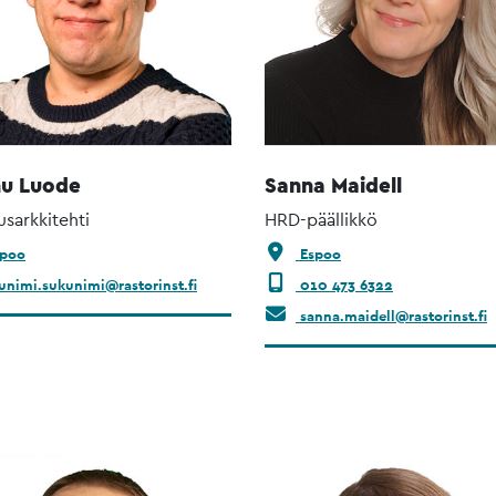
u Luode
Sanna Maidell
usarkkitehti
HRD-päällikkö
poo
Espoo
unimi.sukunimi@rastorinst.fi
010 473 6322
sanna.maidell@rastorinst.fi