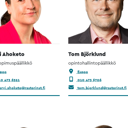
i Ahoketo
Tom Björklund
opimuspäällikkö
opintohallintopäällikkö
poo
Espoo
0 473 6321
010 473 6706
rvi.ahoketo@rastorinst.fi
tom.bjorklund@rastorinst.fi