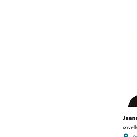
Jaan
sovell
Ou