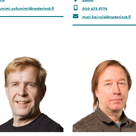
unimi.sukunimi@rastorinst.fi
010 473 6775
mari.koivula@rastorinst.fi