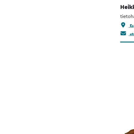
Heik
tietoh
Es
et