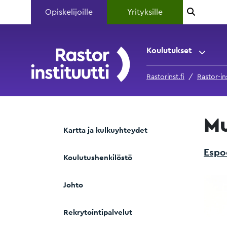
Opiskelijoille
Yrityksille
Koulutukset
Rastorinst.fi
Rastor-ins
Mu
Kartta ja kulkuyhteydet
Esp
Koulutushenkilöstö
Johto
Rekrytointipalvelut