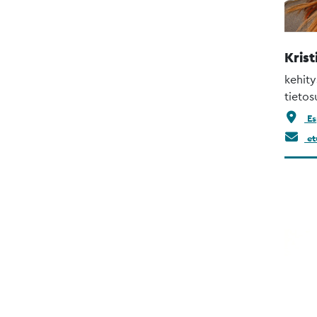
Krist
kehity
tietos
Es
et