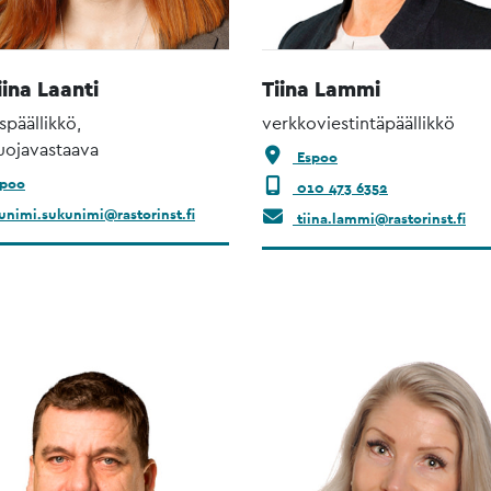
iina Laanti
Tiina Lammi
späällikkö,
verkkoviestintäpäällikkö
uojavastaava
Espoo
poo
010 473 6352
unimi.sukunimi@rastorinst.fi
tiina.lammi@rastorinst.fi