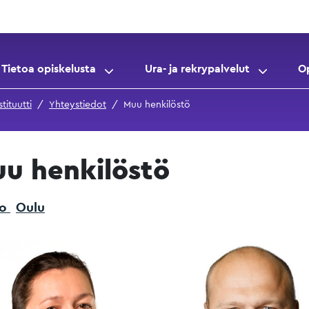
Tietoa opiskelusta
Ura- ja rekrypalvelut
O
tituutti
Yhteystiedot
Muu henkilöstö
u henkilöstö
oo
Oulu