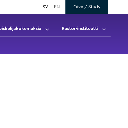
SV
EN
Oiva / Study
piskelijakokemuksia
Rastor-instituutti