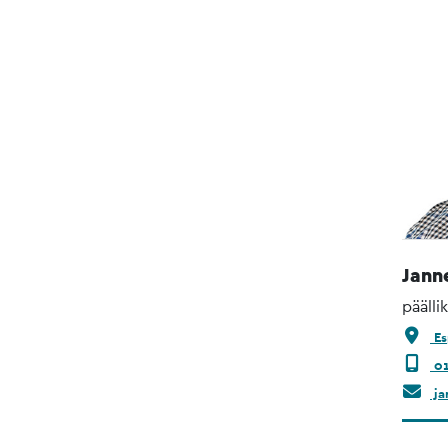
Jann
päälli
Es
01
ja