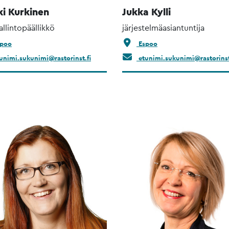
ki Kurkinen
Jukka Kylli
allintopäällikkö
järjestelmäasiantuntija
poo
Espoo
unimi.sukunimi@rastorinst.fi
etunimi.sukunimi@rastorinst