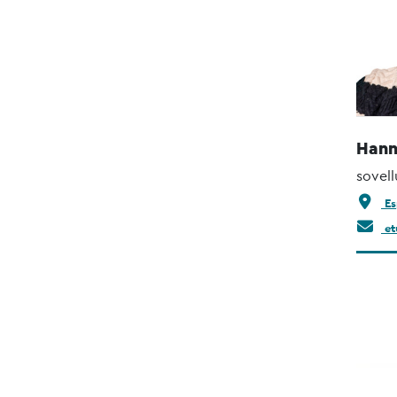
Hann
sovell
Es
et