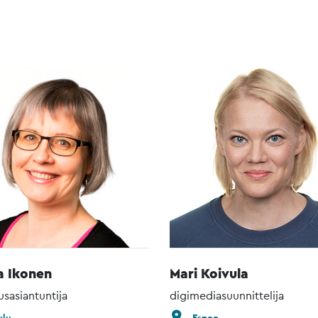
a Ikonen
Mari Koivula
usasiantuntija
digimediasuunnittelija
lu
Espoo