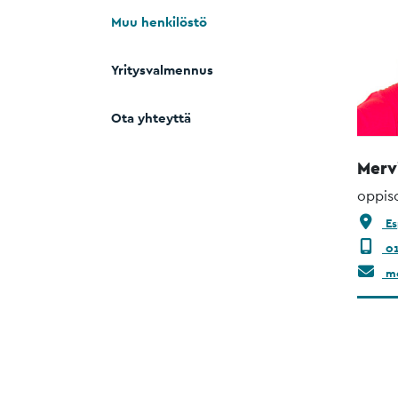
Muu henkilöstö
Yritysvalmennus
Ota yhteyttä
Merv
oppis
Es
01
me