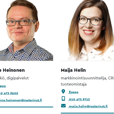
e Heinonen
Maija Helin
kkö, digipalvelut
markkinointisuunnittelija, C
tuoteomistaja
poo
Espoo
0 473 6205
010 473 6713
nne.heinonen@rastorinst.fi
maija.helin@rastorinst.fi