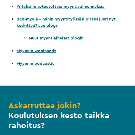
Yrityksille toteutettuja myyntivalmennuksia
B2B-myyjä - mihin myyntityössäsi pitäisi juuri nyt
keskittyä? Lue blogi
Muut myyntiaiheiset blogit
Myynnin webinaarit
Myynnin podcastit
Askarruttaa jokin?
Koulutuksen kesto taikka
rahoitus?