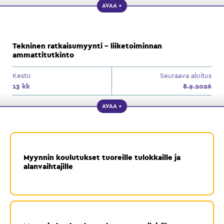
AVAA +
Tekninen ratkaisumyynti – liiketoiminnan
ammattitutkinto
Kesto
Seuraava aloitus
13 kk
8.9.2026
AVAA +
Myynnin koulutukset tuoreille tulokkaille ja
alanvaihtajille