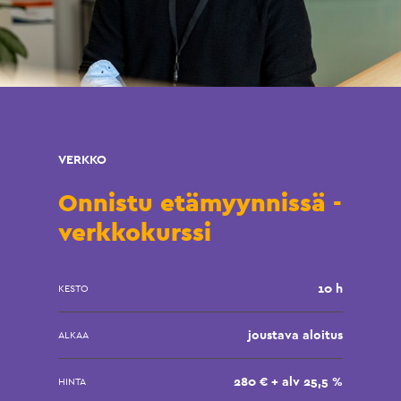
VERKKO
Onnistu etämyynnissä -
verkkokurssi
10 h
KESTO
joustava aloitus
ALKAA
280 € + alv 25,5 %
HINTA