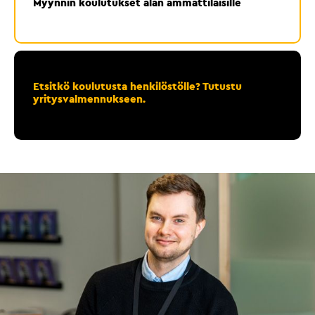
Myynnin koulutukset alan ammattilaisille
Etsitkö koulutusta henkilöstölle? Tutustu
yritysvalmennukseen.