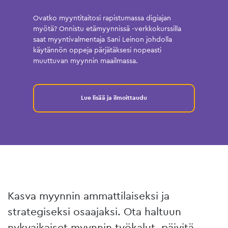
Ovatko myyntitaitosi rapistumassa digiajan
myötä? Onnistu etämyynnissä -verkkokurssilla
saat myyntivalmentaja Sani Leinon johdolla
käytännön oppeja pärjätäksesi nopeasti
muuttuvan myynnin maailmassa.
Lue lisää ja ilmoittaudu
Kasva myynnin ammattilaiseksi ja
strategiseksi osaajaksi. Ota haltuun
nykyaikaiset myynnin työkalut, päivitä