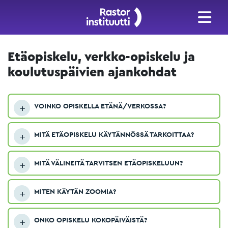
Etäopiskelu, verkko-opiskelu ja
koulutuspäivien ajankohdat
VOINKO OPISKELLA ETÄNÄ/VERKOSSA?
MITÄ ETÄOPISKELU KÄYTÄNNÖSSÄ TARKOITTAA?
MITÄ VÄLINEITÄ TARVITSEN ETÄOPISKELUUN?
MITEN KÄYTÄN ZOOMIA?
ONKO OPISKELU KOKOPÄIVÄISTÄ?