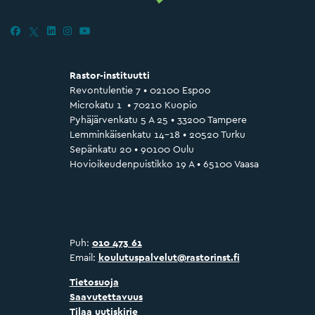
Rastor-instituutti
Revontulentie 7 • 02100 Espoo
Microkatu 1 • 70210 Kuopio
Pyhäjärvenkatu 5 A 25 • 33200 Tampere
Lemminkäisenkatu 14–18 • 20520 Turku
Sepänkatu 20 • 90100 Oulu
Hovioikeudenpuistikko 19 A • 65100 Vaasa
Puh:
010 473 61
Email:
koulutuspalvelut@rastorinst.fi
Tietosuoja
Saavutettavuus
Tilaa uutiskirje