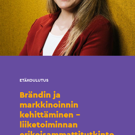
ETÄKOULUTUS
Brändin ja
markkinoinnin
kehittäminen –
liiketoiminnan
erikoisammattitutkinto