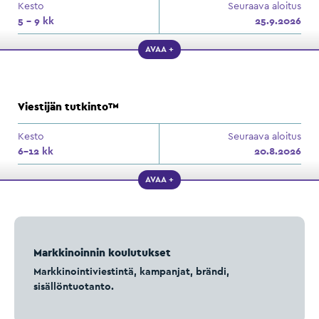
Kesto
Seuraava aloitus
5 - 9 kk
25.9.2026
AVAA +
Viestijän tutkinto™
Kesto
Seuraava aloitus
6–12 kk
20.8.2026
AVAA +
Markkinoinnin koulutukset
Markkinointiviestintä, kampanjat, brändi,
sisällöntuotanto.