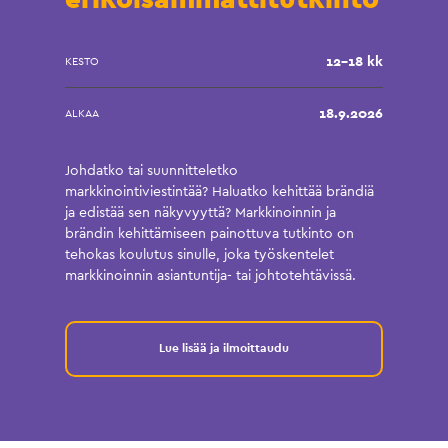
12-18 kk
KESTO
18.9.2026
ALKAA
Johdatko tai suunnitteletko
markkinointiviestintää? Haluatko kehittää brändiä
ja edistää sen näkyvyyttä? Markkinoinnin ja
brändin kehittämiseen painottuva tutkinto on
tehokas koulutus sinulle, joka työskentelet
markkinoinnin asiantuntija- tai johtotehtävissä.
Lue lisää ja ilmoittaudu