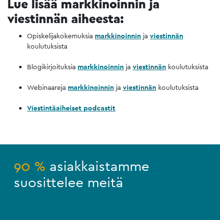
Lue lisää markkinoinnin ja
viestinnän aiheesta:
Opiskelijakokemuksia
markkinoinnin
ja
viestinnän
koulutuksista
Blogikirjoituksia
markkinoinnin
ja
viestinnän
koulutuksista
Webinaareja
markkinoinnin
ja
viestinnän
koulutuksista
Viestintäaiheiset podcastit
90 %
asiakkaistamme
suosittelee meitä