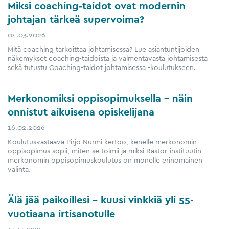
Miksi coaching‑taidot ovat modernin
johtajan tärkeä supervoima?
04.03.2026
Mitä coaching tarkoittaa johtamisessa? Lue asiantuntijoiden
näkemykset coaching-taidoista ja valmentavasta johtamisesta
sekä tutustu Coaching-taidot johtamisessa -koulutukseen.
Merkonomiksi oppisopimuksella – näin
onnistut aikuisena opiskelijana
16.02.2026
Koulutusvastaava Pirjo Nurmi kertoo, kenelle merkonomin
oppisopimus sopii, miten se toimii ja miksi Rastor-instituutin
merkonomin oppisopimuskoulutus on monelle erinomainen
valinta.
Älä jää paikoillesi – kuusi vinkkiä yli 55-​
vuotiaana irtisanotulle
11.11.2025