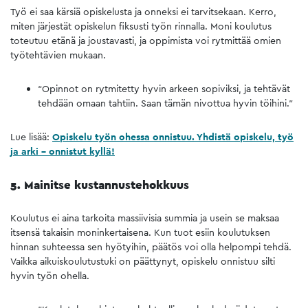
Työ ei saa kärsiä opiskelusta ja onneksi ei tarvitsekaan. Kerro,
miten järjestät opiskelun fiksusti työn rinnalla. Moni koulutus
toteutuu etänä ja joustavasti, ja oppimista voi rytmittää omien
työtehtävien mukaan.
“Opinnot on rytmitetty hyvin arkeen sopiviksi, ja tehtävät
tehdään omaan tahtiin. Saan tämän nivottua hyvin töihini.”
Lue lisää:
Opiskelu työn ohessa onnistuu. Yhdistä opiskelu, työ
ja arki – onnistut kyllä!
5. Mainitse kustannustehokkuus
Koulutus ei aina tarkoita massiivisia summia ja usein se maksaa
itsensä takaisin moninkertaisena. Kun tuot esiin koulutuksen
hinnan suhteessa sen hyötyihin, päätös voi olla helpompi tehdä.
Vaikka aikuiskoulutustuki on päättynyt, opiskelu onnistuu silti
hyvin työn ohella.