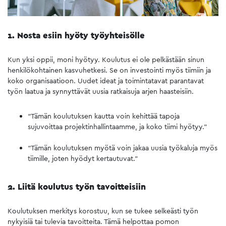
1. Nosta esiin hyöty työyhteisölle
Kun yksi oppii, moni hyötyy. Koulutus ei ole pelkästään sinun
henkilökohtainen kasvuhetkesi. Se on investointi myös tiimiin ja
koko organisaatioon. Uudet ideat ja toimintatavat parantavat
työn laatua ja synnyttävät uusia ratkaisuja arjen haasteisiin.
“Tämän koulutuksen kautta voin kehittää tapoja
sujuvoittaa projektinhallintaamme, ja koko tiimi hyötyy.”
“Tämän koulutuksen myötä voin jakaa uusia työkaluja myös
tiimille, joten hyödyt kertautuvat.”
2. Liitä koulutus työn tavoitteisiin
Koulutuksen merkitys korostuu, kun se tukee selkeästi työn
nykyisiä tai tulevia tavoitteita. Tämä helpottaa pomon