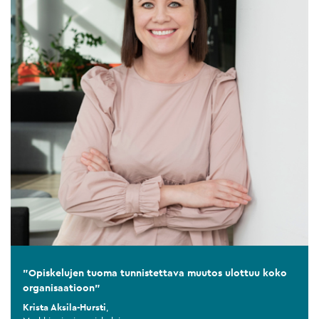
"Opiskelujen tuoma tunnistettava muutos ulottuu koko
organisaatioon"
Krista Aksila-Hursti
,