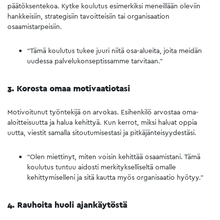
päätöksentekoa. Kytke koulutus esimerkiksi meneillään oleviin
hankkeisiin, strategisiin tavoitteisiin tai organisaation
osaamistarpeisiin.
“Tämä koulutus tukee juuri niitä osa-alueita, joita meidän
uudessa palvelukonseptissamme tarvitaan.”
3. Korosta omaa motivaatiotasi
Motivoitunut työntekijä on arvokas. Esihenkilö arvostaa oma-
aloitteisuutta ja halua kehittyä. Kun kerrot, miksi haluat oppia
uutta, viestit samalla sitoutumisestasi ja pitkäjänteisyydestäsi.
“Olen miettinyt, miten voisin kehittää osaamistani. Tämä
koulutus tuntuu aidosti merkitykselliseltä omalle
kehittymiselleni ja sitä kautta myös organisaatio hyötyy.”
4. Rauhoita huoli ajankäytöstä