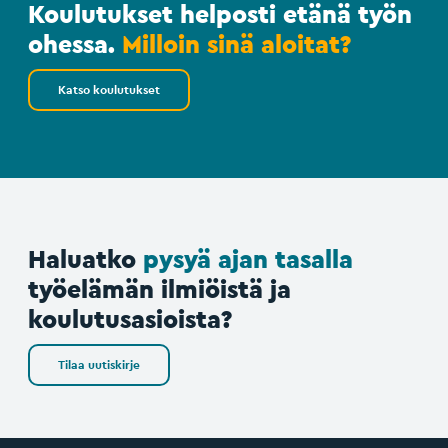
Koulutukset helposti etänä työn
ohessa.
Milloin sinä aloitat?
Katso koulutukset
Haluatko
pysyä ajan tasalla
työelämän ilmiöistä ja
koulutusasioista?
Tilaa uutiskirje