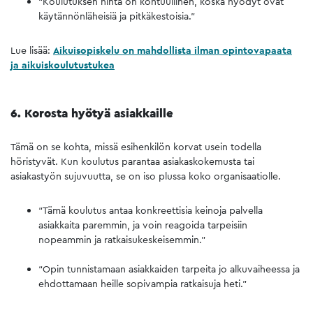
“Koulutuksen hinta on kohtuullinen, koska hyödyt ovat
käytännönläheisiä ja pitkäkestoisia.”
Lue lisää:
Aikuisopiskelu on mahdollista ilman opintovapaata
ja aikuiskoulutustukea
6. Korosta hyötyä asiakkaille
Tämä on se kohta, missä esihenkilön korvat usein todella
höristyvät. Kun koulutus parantaa asiakaskokemusta tai
asiakastyön sujuvuutta, se on iso plussa koko organisaatiolle.
“Tämä koulutus antaa konkreettisia keinoja palvella
asiakkaita paremmin, ja voin reagoida tarpeisiin
nopeammin ja ratkaisukeskeisemmin.”
“Opin tunnistamaan asiakkaiden tarpeita jo alkuvaiheessa ja
ehdottamaan heille sopivampia ratkaisuja heti.”