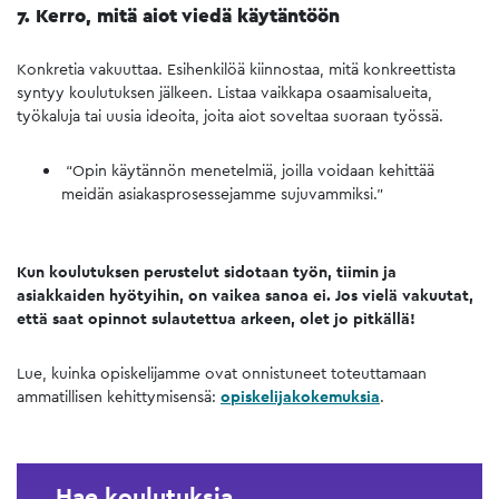
7. Kerro, mitä aiot viedä käytäntöön
Konkretia vakuuttaa. Esihenkilöä kiinnostaa, mitä konkreettista
syntyy koulutuksen jälkeen. Listaa vaikkapa osaamisalueita,
työkaluja tai uusia ideoita, joita aiot soveltaa suoraan työssä.
“Opin käytännön menetelmiä, joilla voidaan kehittää
meidän asiakasprosessejamme sujuvammiksi.”
Kun koulutuksen perustelut sidotaan työn, tiimin ja
asiakkaiden hyötyihin, on vaikea sanoa ei. Jos vielä vakuutat,
että saat opinnot sulautettua arkeen, olet jo pitkällä!
Lue, kuinka opiskelijamme ovat onnistuneet toteuttamaan
ammatillisen kehittymisensä:
opiskelijakokemuksia
.
Hae koulutuksia