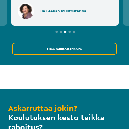
Lue Leenan muutostarina
Lisää muutostarinoita
Askarruttaa jokin?
Koulutuksen kesto taikka
rahoitus?