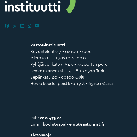
Rastor-instituutti
Revontulentie 7 • 02100 Espoo
Microkatu 1 • 70210 Kuopio
Pyhäjärvenkatu 5 A 25 • 33200 Tampere
Lemminkäisenkatu 14–18 • 20520 Turku
Sepänkatu 20 • 90100 Oulu
Hovioikeudenpuistikko 19 A • 65100 Vaasa
Puh:
010 473 61
Email:
koulutuspalvelut@rastorinst.fi
Tietosuoja