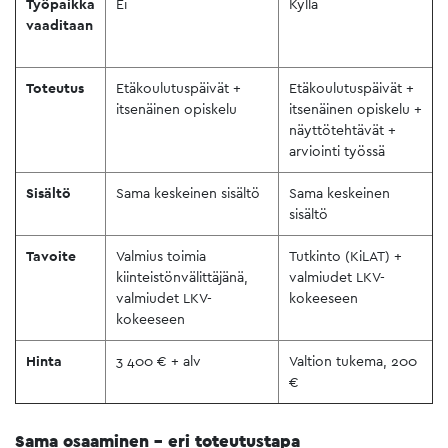
Työpaikka
Ei
Kyllä
vaaditaan
Toteutus
Etäkoulutuspäivät +
Etäkoulutuspäivät +
itsenäinen opiskelu
itsenäinen opiskelu +
näyttötehtävät +
arviointi työssä
Sisältö
Sama keskeinen sisältö
Sama keskeinen
sisältö
Tavoite
Valmius toimia
Tutkinto (KiLAT) +
kiinteistönvälittäjänä,
valmiudet LKV-
valmiudet LKV-
kokeeseen
kokeeseen
Hinta
3 400 € + alv
Valtion tukema, 200
€
Sama osaaminen – eri toteutustapa