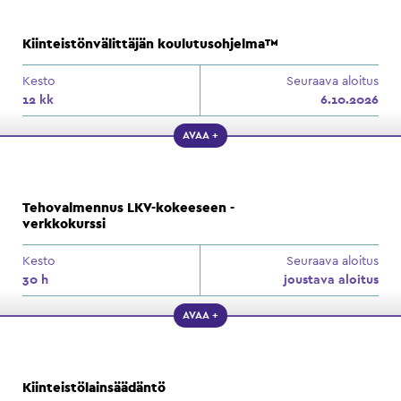
Kiinteistönvälittäjän koulutusohjelma™
Kesto
Seuraava aloitus
12 kk
6.10.2026
AVAA +
Tehovalmennus LKV-kokeeseen -
verkkokurssi
Kesto
Seuraava aloitus
30 h
joustava aloitus
AVAA +
Kiinteistölainsäädäntö