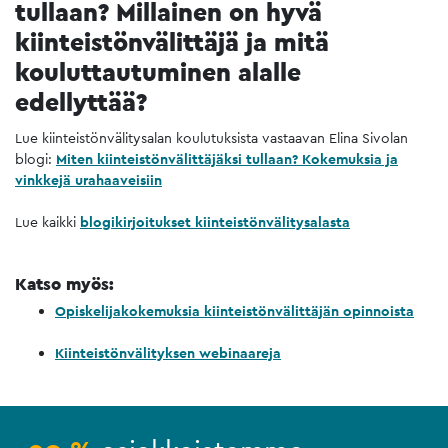
tullaan? Millainen on hyvä
kiinteistönvälittäjä ja mitä
kouluttautuminen alalle
edellyttää?
Lue kiinteistönvälitysalan koulutuksista vastaavan Elina Sivolan
blogi:
Miten kiinteistönvälittäjäksi tullaan? Kokemuksia ja
vinkkejä urahaaveisiin
Lue kaikki
blogikirjoitukset kiinteistönvälitysalasta
Katso myös:
Opiskelijakokemuksia kiinteistönvälittäjän opinnoista
Kiinteistönvälityksen webinaareja