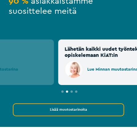
90 %
asiakkaistamme
suosittelee meitä
Lähetän kaikki uudet työntekijämme
opiskelemaan KiAT:in
Lue Minnan muutostarina
Lisää muutostarinoita