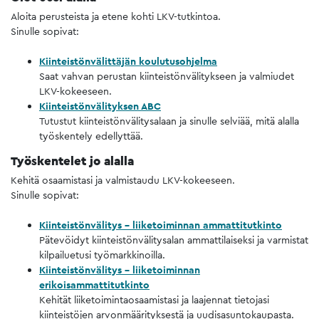
Aloita perusteista ja etene kohti LKV-tutkintoa.
Sinulle sopivat:
Kiinteistönvälittäjän koulutusohjelma
Saat vahvan perustan kiinteistönvälitykseen ja valmiudet
LKV-kokeeseen.
Kiinteistönvälityksen ABC
Tutustut kiinteistönvälitysalaan ja sinulle selviää, mitä alalla
työskentely edellyttää.
Työskentelet jo alalla
Kehitä osaamistasi ja valmistaudu LKV-kokeeseen.
Sinulle sopivat:
Kiinteistönvälitys – liiketoiminnan ammattitutkinto
Pätevöidyt kiinteistönvälitysalan ammattilaiseksi ja varmistat
kilpailuetusi työmarkkinoilla.
Kiinteistönvälitys – liiketoiminnan
erikoisammattitutkinto
Kehität liiketoimintaosaamistasi ja laajennat tietojasi
kiinteistöjen arvonmäärityksestä ja uudisasuntokaupasta.