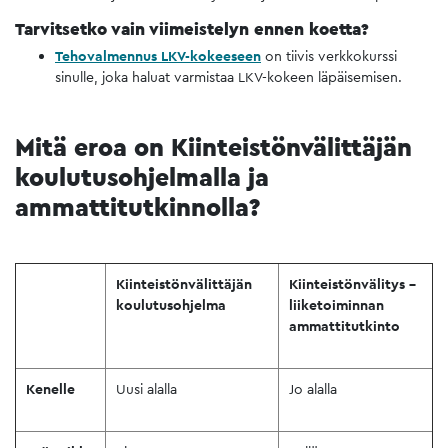
Tarvitsetko vain viimeistelyn ennen koetta?
Tehovalmennus LKV-kokeeseen
on tiivis verkkokurssi
sinulle, joka haluat varmistaa LKV-kokeen läpäisemisen.
Mitä eroa on Kiinteistönvälittäjän
koulutusohjelmalla ja
ammattitutkinnolla?
Kiinteistönvälittäjän
Kiinteistönvälitys –
koulutusohjelma
liiketoiminnan
ammattitutkinto
Kenelle
Uusi alalla
Jo alalla