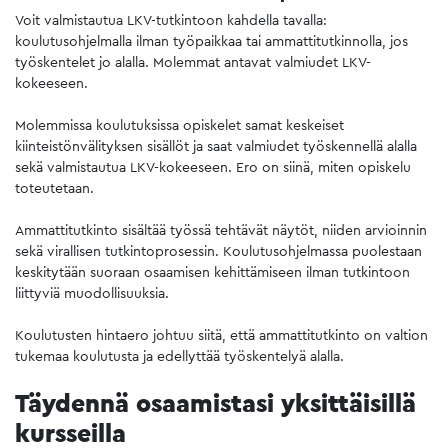
Voit valmistautua LKV-tutkintoon kahdella tavalla:
koulutusohjelmalla ilman työpaikkaa tai ammattitutkinnolla, jos
työskentelet jo alalla. Molemmat antavat valmiudet LKV-
kokeeseen.
Molemmissa koulutuksissa opiskelet samat keskeiset
kiinteistönvälityksen sisällöt ja saat valmiudet työskennellä alalla
sekä valmistautua LKV-kokeeseen. Ero on siinä, miten opiskelu
toteutetaan.
Ammattitutkinto sisältää työssä tehtävät näytöt, niiden arvioinnin
sekä virallisen tutkintoprosessin. Koulutusohjelmassa puolestaan
keskitytään suoraan osaamisen kehittämiseen ilman tutkintoon
liittyviä muodollisuuksia.
Koulutusten hintaero johtuu siitä, että ammattitutkinto on valtion
tukemaa koulutusta ja edellyttää työskentelyä alalla.
Täydennä osaamistasi yksittäisillä
kursseilla