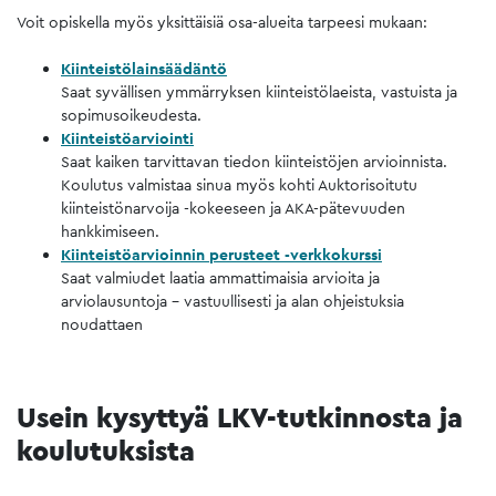
Voit opiskella myös yksittäisiä osa-alueita tarpeesi mukaan:
Kiinteistölainsäädäntö
Saat syvällisen ymmärryksen kiinteistölaeista, vastuista ja
sopimusoikeudesta.
Kiinteistöarviointi
Saat kaiken tarvittavan tiedon kiinteistöjen arvioinnista.
Koulutus valmistaa sinua myös kohti Auktorisoitutu
kiinteistönarvoija -kokeeseen ja AKA-pätevuuden
hankkimiseen.
Kiinteistöarvioinnin perusteet -verkkokurssi
Saat valmiudet laatia ammattimaisia arvioita ja
arviolausuntoja – vastuullisesti ja alan ohjeistuksia
noudattaen
Usein kysyttyä LKV-tutkinnosta ja
koulutuksista