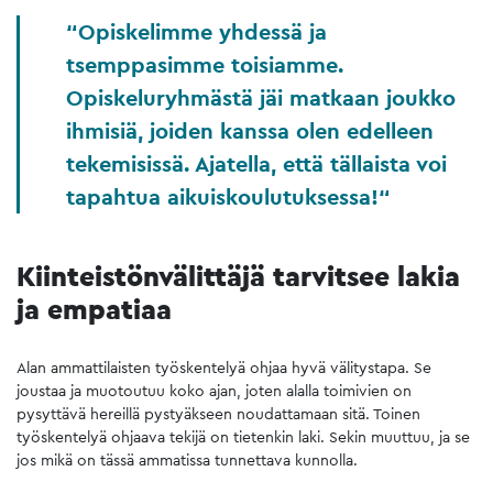
Opiskelimme yhdessä ja
tsemppasimme toisiamme.
Opiskeluryhmästä jäi matkaan joukko
ihmisiä, joiden kanssa olen edelleen
tekemisissä. Ajatella, että tällaista voi
tapahtua aikuiskoulutuksessa!
Kiinteistönvälittäjä tarvitsee lakia
ja empatiaa
Alan ammattilaisten työskentelyä ohjaa hyvä välitystapa. Se
joustaa ja muotoutuu koko ajan, joten alalla toimivien on
pysyttävä hereillä pystyäkseen noudattamaan sitä. Toinen
työskentelyä ohjaava tekijä on tietenkin laki. Sekin muuttuu, ja se
jos mikä on tässä ammatissa tunnettava kunnolla.