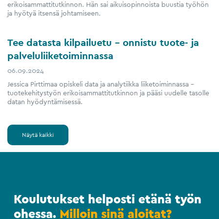
erikoisammattitutkinnon. Hän sai aikuisopinnoista buustia työhön
ja hyötyä itsensä johtamiseen.
Tee datasta kilpailuetu – onnistu tuote- ja
palveluliiketoiminnassa
06.09.2024
Jessica Pirttimaa opiskeli data ja analytiikka liiketoiminnassa –
tuotekehitystyön erikoisammattitutkinnon ja pääsi uudelle tasolle
datan hyödyntämisessä.
Näytä kaikki
Koulutukset helposti etänä työn
ohessa.
Milloin sinä aloitat?