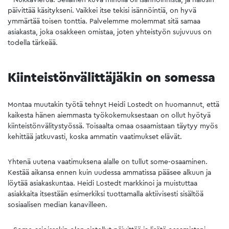
päivittää käsitykseni. Vaikkei itse tekisi isännöintiä, on hyvä
ymmärtää toisen tonttia. Palvelemme molemmat sitä samaa
asiakasta, joka osakkeen omistaa, joten yhteistyön sujuvuus on
todella tärkeää.
Kiinteistönvälittäjäkin on somessa
Montaa muutakin työtä tehnyt Heidi Lostedt on huomannut, että
kaikesta hänen aiemmasta työkokemuksestaan on ollut hyötyä
kiinteistönvälitystyössä. Toisaalta omaa osaamistaan täytyy myös
kehittää jatkuvasti, koska ammatin vaatimukset elävät.
Yhtenä uutena vaatimuksena alalle on tullut some-osaaminen.
Kestää aikansa ennen kuin uudessa ammatissa pääsee alkuun ja
löytää asiakaskuntaa. Heidi Lostedt markkinoi ja muistuttaa
asiakkaita itsestään esimerkiksi tuottamalla aktiivisesti sisältöä
sosiaalisen median kanavilleen.