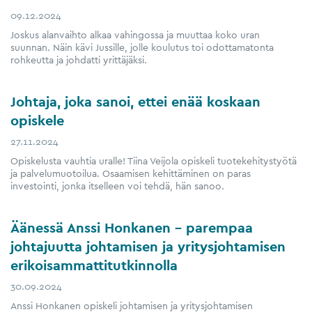
09.12.2024
Joskus alanvaihto alkaa vahingossa ja muuttaa koko uran
suunnan. Näin kävi Jussille, jolle koulutus toi odottamatonta
rohkeutta ja johdatti yrittäjäksi.
Johtaja, joka sanoi, ettei enää koskaan
opiskele
27.11.2024
Opiskelusta vauhtia uralle! Tiina Veijola opiskeli tuotekehitystyötä
ja palvelumuotoilua. Osaamisen kehittäminen on paras
investointi, jonka itselleen voi tehdä, hän sanoo.
Äänessä Anssi Honkanen – parempaa
johtajuutta johtamisen ja yritysjohtamisen
erikoisammattitutkinnolla
30.09.2024
Anssi Honkanen opiskeli johtamisen ja yritysjohtamisen