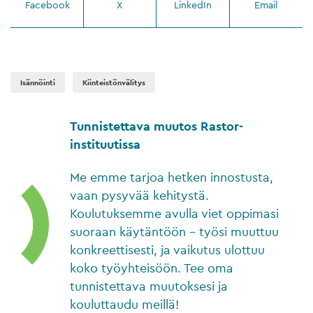
Facebook
X
LinkedIn
Email
Isännöinti
Kiinteistönvälitys
Tunnistettava muutos Rastor-
instituutissa
Me emme tarjoa hetken innostusta,
vaan pysyvää kehitystä.
Koulutuksemme avulla viet oppimasi
suoraan käytäntöön – työsi muuttuu
konkreettisesti, ja vaikutus ulottuu
koko työyhteisöön. Tee oma
tunnistettava muutoksesi ja
kouluttaudu meillä!