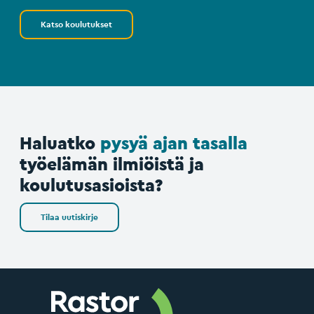
Katso koulutukset
Haluatko
pysyä ajan tasalla
työelämän ilmiöistä ja
koulutusasioista?
Tilaa uutiskirje