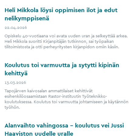
Heli Mikkola löysi oppimisen ilot ja edut
nelikymppisenä
22.04.2026
Opiskelu 40-vuotiaana voi avata uuden uran ja selkeyttää arkea.
Heli Mikkola suoritti Kirjanpitäjän tutkinnon, sai työpaikan
tilitoimistosta ja otti perheyritysten kirjanpidon omiin käsiin.
Koulutus toi varmuutta ja sytytti kipinän
kehittyä
13.03.2026
Tapojärven kaivosalan ammattilaiset kehittivät
esihenkilöosaamistaan Rastor-instituutin Työteknikko-
koulutuksessa. Koulutus toi varmuutta johtamiseen ja käytännön
työhön.
Alanvaihto vahingossa – koulutus vei Jussi
Haaviston uudelle uralle