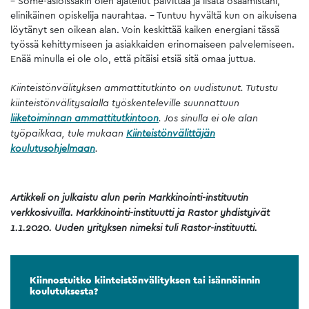
– Some-asioissakin olen ajatellut päivittää ja lisätä osaamistani,
elinikäinen opiskelija naurahtaa. – Tuntuu hyvältä kun on aikuisena
löytänyt sen oikean alan. Voin keskittää kaiken energiani tässä
työssä kehittymiseen ja asiakkaiden erinomaiseen palvelemiseen.
Enää minulla ei ole olo, että pitäisi etsiä sitä omaa juttua.
Kiinteistönvälityksen ammattitutkinto on uudistunut. Tutustu
kiinteistönvälitysalalla työskenteleville suunnattuun
liiketoiminnan ammattitutkintoon
. Jos sinulla ei ole alan
työpaikkaa, tule mukaan
Kiinteistönvälittäjän
koulutusohjelmaan
.
Artikkeli on julkaistu alun perin Markkinointi-instituutin
verkkosivuilla. Markkinointi-instituutti ja Rastor yhdistyivät
1.1.2020. Uuden yrityksen nimeksi tuli Rastor-instituutti.
Kiinnostuitko kiinteistönvälityksen tai isännöinnin
koulutuksesta?