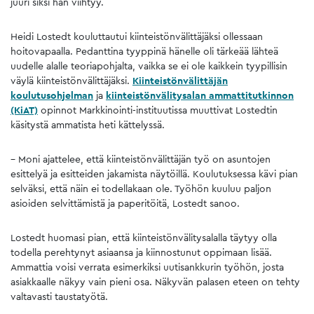
juuri siksi hän viihtyy.
Heidi Lostedt kouluttautui kiinteistönvälittäjäksi ollessaan
hoitovapaalla. Pedanttina tyyppinä hänelle oli tärkeää lähteä
uudelle alalle teoriapohjalta, vaikka se ei ole kaikkein tyypillisin
väylä kiinteistönvälittäjäksi.
Kiinteistönvälittäjän
koulutusohjelman
ja
kiinteistönvälitysalan ammattitutkinnon
(KiAT)
opinnot Markkinointi-instituutissa muuttivat Lostedtin
käsitystä ammatista heti kättelyssä.
– Moni ajattelee, että kiinteistönvälittäjän työ on asuntojen
esittelyä ja esitteiden jakamista näytöillä. Koulutuksessa kävi pian
selväksi, että näin ei todellakaan ole. Työhön kuuluu paljon
asioiden selvittämistä ja paperitöitä, Lostedt sanoo.
Lostedt huomasi pian, että kiinteistönvälitysalalla täytyy olla
todella perehtynyt asiaansa ja kiinnostunut oppimaan lisää.
Ammattia voisi verrata esimerkiksi uutisankkurin työhön, josta
asiakkaalle näkyy vain pieni osa. Näkyvän palasen eteen on tehty
valtavasti taustatyötä.