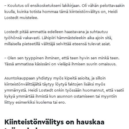
– Koulutus oli ensikosketukseni lakikirjaan. Oli vähän pelottavaakin
kuulla, kuinka totista hommaa tämä kiinteistönvälitys on, Heidi
Lostedt muistelee.
Lostedt pitää ammattia edelleen haastavana ja suhtautuu
työhönsä vakavasti. Lähipiiri hämmästeleekin aika ajoin sitä,
millaisella pieteetillä välittäjä selvittää eteensä tulevat asiat.
– Olen sen tyyppinen ihminen, että teen hyvin sen minkä teen.
Tässä ammatissa käsissäni on vieläpä ihmisen suurin omaisuus.
Asuntokauppaan yhdistyy myös kipeitä asioita, ja silloin
kiinteistönvälittäjältä täytyy löytyä faktojen lisäksi myös
ymmärrystä. Heidi Lostedt onkin työssään huomannut, että vaatii
kykyä ymmärtää ihmistä kun asunnon ostamiseen tai myyntiin
liittyy esimerkiksi kuolema tai ero.
Kiinteistönvälitys on hauskaa