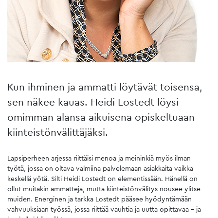
Kun ihminen ja ammatti löytävät toisensa,
sen näkee kauas. Heidi Lostedt löysi
omimman alansa aikuisena opiskeltuaan
kiinteistönvälittäjäksi.
Lapsiperheen arjessa riittäisi menoa ja meininkiä myös ilman
työtä, jossa on oltava valmiina palvelemaan asiakkaita vaikka
keskellä yötä. Silti Heidi Lostedt on elementissään. Hänellä on
ollut muitakin ammatteja, mutta kiinteistönvälitys nousee ylitse
muiden. Energinen ja tarkka Lostedt pääsee hyödyntämään
vahvuuksiaan työssä, jossa riittää vauhtia ja uutta opittavaa – ja