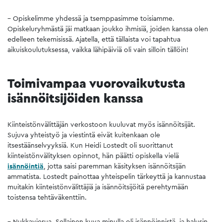
– Opiskelimme yhdessä ja tsemppasimme toisiamme.
Opiskeluryhmästä jäi matkaan joukko ihmisiä, joiden kanssa olen
edelleen tekemisissä. Ajatella, että tällaista voi tapahtua
aikuiskoulutuksessa, vaikka lähipäiviä oli vain silloin tällöin!
Toimivampaa vuorovaikutusta
isännöitsijöiden kanssa
Kiinteistönvälittäjän verkostoon kuuluvat myös isännöitsijät.
Sujuva yhteistyö ja viestintä eivät kuitenkaan ole
itsestäänselvyyksiä. Kun Heidi Lostedt oli suorittanut
kiinteistönvälityksen opinnot, hän päätti opiskella vielä
isännöintiä
, jotta saisi paremman käsityksen isännöitsijän
ammatista. Lostedt painottaa yhteispelin tärkeyttä ja kannustaa
muitakin kiinteistönvälittäjiä ja isännöitsijöitä perehtymään
toistensa tehtäväkenttiin.
– Nukkavierua. Sellainen kuva minulla oli isännöinnistä, ja halusin