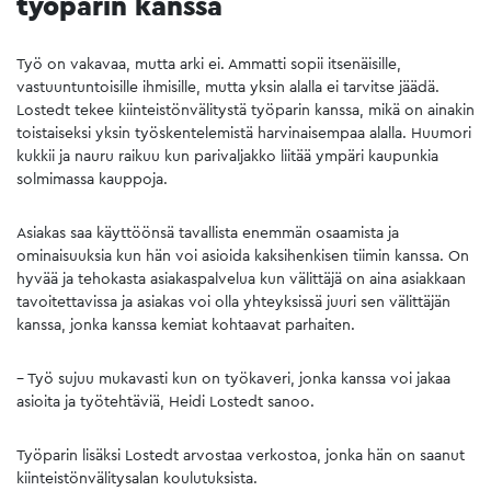
työparin kanssa
Työ on vakavaa, mutta arki ei. Ammatti sopii itsenäisille,
vastuuntuntoisille ihmisille, mutta yksin alalla ei tarvitse jäädä.
Lostedt tekee kiinteistönvälitystä työparin kanssa, mikä on ainakin
toistaiseksi yksin työskentelemistä harvinaisempaa alalla. Huumori
kukkii ja nauru raikuu kun parivaljakko liitää ympäri kaupunkia
solmimassa kauppoja.
Asiakas saa käyttöönsä tavallista enemmän osaamista ja
ominaisuuksia kun hän voi asioida kaksihenkisen tiimin kanssa. On
hyvää ja tehokasta asiakaspalvelua kun välittäjä on aina asiakkaan
tavoitettavissa ja asiakas voi olla yhteyksissä juuri sen välittäjän
kanssa, jonka kanssa kemiat kohtaavat parhaiten.
– Työ sujuu mukavasti kun on työkaveri, jonka kanssa voi jakaa
asioita ja työtehtäviä, Heidi Lostedt sanoo.
Työparin lisäksi Lostedt arvostaa verkostoa, jonka hän on saanut
kiinteistönvälitysalan koulutuksista.