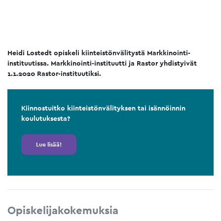
Heidi Lostedt opiskeli kiinteistönvälitystä Markkinointi-
instituutissa. Markkinointi-instituutti ja Rastor yhdistyivät
1.1.2020 Rastor-instituutiksi.
Kiinnostuitko kiinteistönvälityksen tai isännöinnin
koulutuksesta?
Lue lisää!
Opiskelijakokemuksia