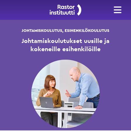
JOHTAMISKOULUTUS, ESIHENKILÖKOULUTUS
Johtamiskoulutukset uusille ja
kokeneille esihenkilöille