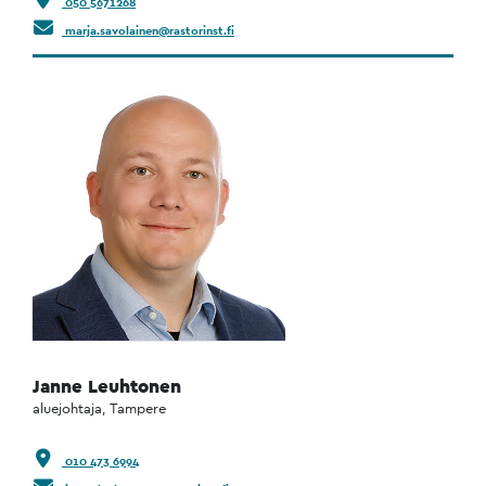
050 5671268
marja.savolainen@rastorinst.fi
Janne Leuhtonen
aluejohtaja, Tampere
010 473 6994