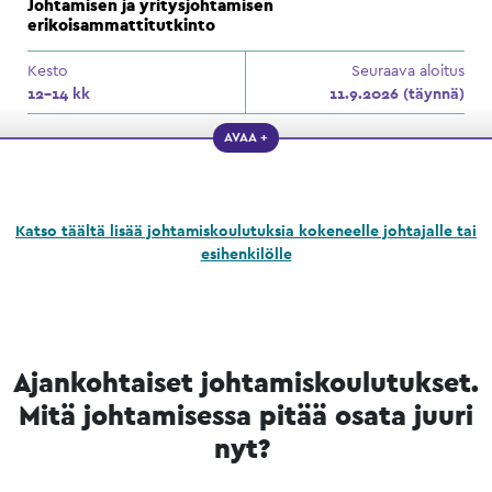
Johtamisen ja yritysjohtamisen
erikoisammattitutkinto
Kesto
Seuraava aloitus
12–14 kk
11.9.2026 (täynnä)
AVAA +
Katso täältä lisää johtamiskoulutuksia kokeneelle johtajalle tai
esihenkilölle
Ajankohtaiset johtamiskoulutukset.
Mitä johtamisessa pitää osata juuri
nyt?