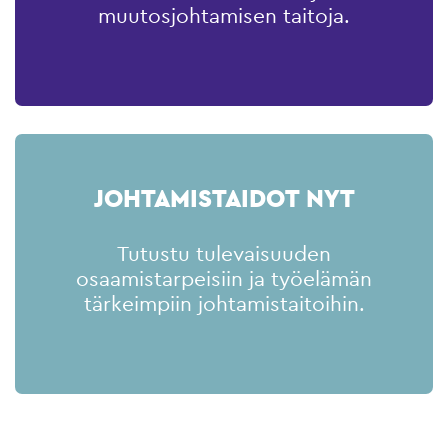
muutosjohtamisen taitoja.
JOHTAMISTAIDOT NYT
Tutustu tulevaisuuden
osaamistarpeisiin ja työelämän
tärkeimpiin johtamistaitoihin.