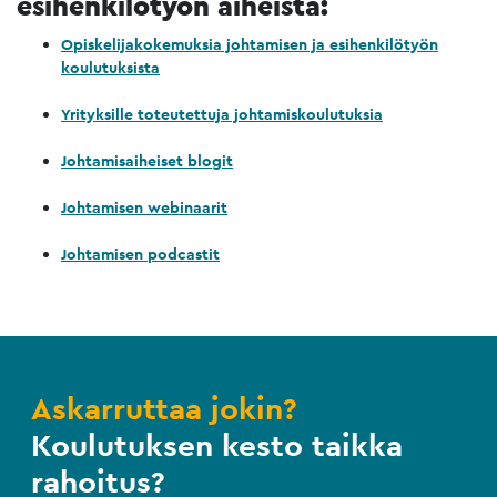
esihenkilötyön aiheista:
Opiskelijakokemuksia johtamisen ja esihenkilötyön
koulutuksista
Yrityksille toteutettuja johtamiskoulutuksia
Johtamisaiheiset blogit
Johtamisen webinaarit
Johtamisen podcastit
Askarruttaa jokin?
Koulutuksen kesto taikka
rahoitus?