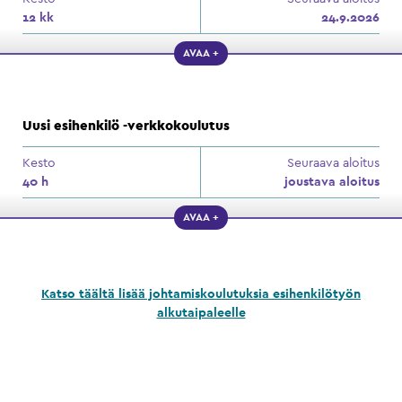
12 kk
24.9.2026
AVAA +
Uusi esihenkilö -verkkokoulutus
Kesto
Seuraava aloitus
40 h
joustava aloitus
AVAA +
Katso täältä lisää johtamiskoulutuksia esihenkilötyön
alkutaipaleelle