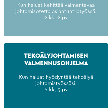
Kun haluat kehittää valmentavaa
johtamisotetta asiantuntijatyössä.
2 kk, 2 pv
TEKOÄLYJOHTAMISEN
VALMENNUSOHJELMA
Kun haluat hyödyntää tekoälyä
johtamistyössäsi.
6 kk, 5 pv