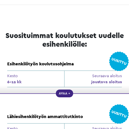
Suosituimmat koulutukset uudelle
esihenkilölle:
UUSITTU
Esihenkilötyön koulutusohjelma
Kesto
Seuraava aloitus
6–12 kk
joustava aloitus
AVAA +
UUSITTU
Lähiesihenkilötyön ammattitutkinto
Kesto
Seuraava aloitus