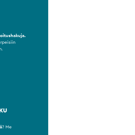
itushakuja.
rpeisiin
n.
AKU
ä
? Me