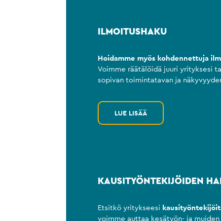
ILMOITUSHAKU
Hoidamme myös kohdennettuja ilmo
Voimme räätälöidä juuri yrityksesi ta
sopivan toimintatavan ja näkyvyyde
LUE LISÄÄ
KAUSITYÖNTEKIJÖIDEN H
Etsitkö yritykseesi
kausityöntekijöit
voimme auttaa kesätyön- ja muiden