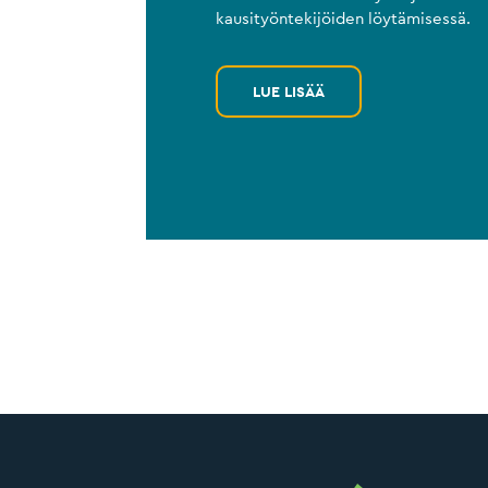
kausityöntekijöiden löytämisessä.
LUE LISÄÄ