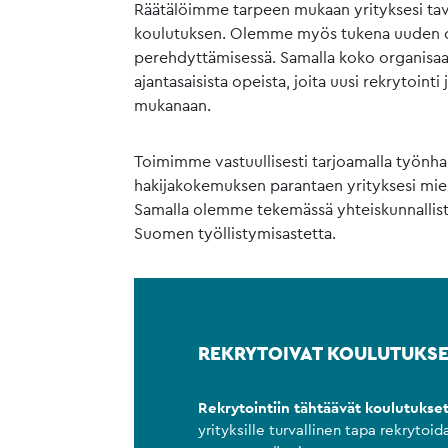
Räätälöimme tarpeen mukaan yrityksesi tav
koulutuksen. Olemme myös tukena uuden 
perehdyttämisessä. Samalla koko organisa
ajantasaisista opeista, joita uusi rekrytointi
mukanaan.
Toimimme vastuullisesti tarjoamalla työnhak
hakijakokemuksen parantaen yrityksesi mie
Samalla olemme tekemässä yhteiskunnallis
Suomen työllistymisastetta.
REKRYTOIVAT KOULUTUKS
Rekrytointiin tähtäävät koulutukse
yrityksille turvallinen tapa rekrytoid