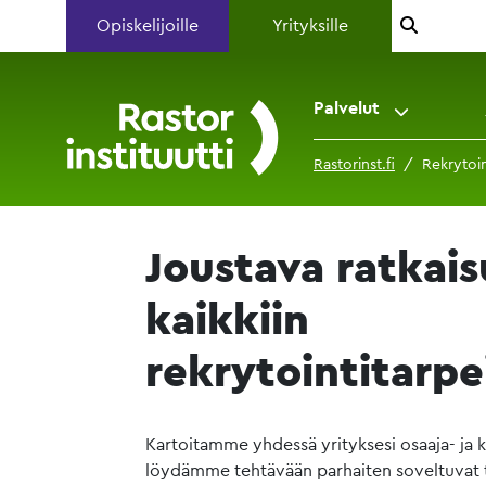
Opiskelijoille
Yrityksille
Palvelut
Rastorinst.fi
Rekrytoin
Joustava ratkais
kaikkiin
rekrytointitarpei
Kartoitamme yhdessä yrityksesi osaaja- ja 
löydämme tehtävään parhaiten soveltuvat t