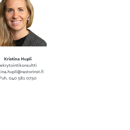
Kristina Hupli
rekrytointikonsultti
tina.hupli@rastorinst.fi
Puh. 040 581 0750