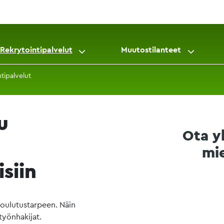
Rekrytointipalvelut
Muutostilanteet
tipalvelut
u
Ota y
mie
siin
koulutustarpeen. Näin
yönhakijat.