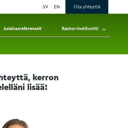
SV
EN
Ota yhteyttä
Asiakasreferenssit
Rastor-instituutti
hteyttä, kerron
lelläni lisää!