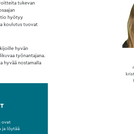
oitteita tukevan
osaajan
atio hyötyy
 ja koulutus tuovat
ijoille hyvän
likuvaa työnantajana.
ta hyvää nostamalla
kris
ET
t
ovat
a ja löytää