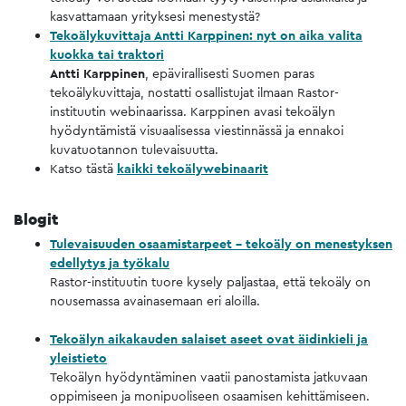
kasvattamaan yrityksesi menestystä?​​​​​​​
Tekoälykuvittaja Antti Karppinen: nyt on aika valita
kuokka tai traktori
Antti Karppinen
, epävirallisesti Suomen paras
tekoälykuvittaja, nostatti osallistujat ilmaan Rastor-
instituutin webinaarissa. Karppinen avasi tekoälyn
hyödyntämistä visuaalisessa viestinnässä ja ennakoi
kuvatuotannon tulevaisuutta.
Katso tästä
kaikki tekoälywebinaarit
Blogit
Tulevaisuuden osaamistarpeet – tekoäly on menestyksen
edellytys ja työkalu​​​​​​​​​​​​​​
Rastor-instituutin tuore kysely paljastaa, että tekoäly on
nousemassa avainasemaan eri aloilla.​​​​​​​
Tekoälyn aikakauden salaiset aseet ovat äidinkieli ja
yleistieto
Tekoälyn hyödyntäminen vaatii panostamista jatkuvaan
oppimiseen ja monipuoliseen osaamisen kehittämiseen.