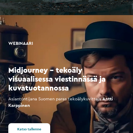
WEBINAARI
Midjourney – tekoäly
visuaalisessa viestinnässä ja
kuvatuotannossa
Asiantuntijana Suomen paras tekoälykuvittaja
Antti
Karppinen
Katso tallenne