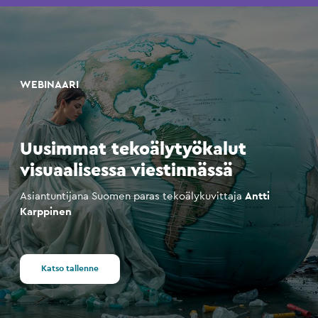
WEBINAARI
Uusimmat tekoälytyökalut
visuaalisessa viestinnässä
Asiantuntijana Suomen paras tekoälykuvittaja
Antti
Karppinen
Katso tallenne