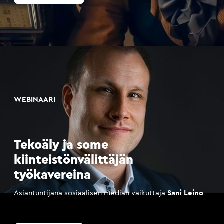
WEBINAARI
Tekoäly ja some
kiinteistönvälittäjän
työkavereina
Asiantuntijana sosiaalisen median vaikuttaja
Sani Leino