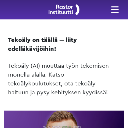
Tekoäly on täällä –- liity
edelläkävijöihin!
Tekoäly (AI) muuttaa työn tekemisen
monella alalla. Katso
tekoälykoulutukset, ota tekoäly
haltuun ja pysy kehityksen kyydissä!