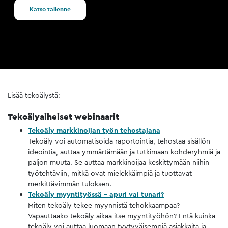
Katso tallenne
Lisää tekoälystä:
Tekoälyaiheiset webinaarit
Tekoäly markkinoijan työn tehostajana
Tekoäly voi automatisoida raportointia, tehostaa sisällön
ideointia, auttaa ymmärtämään ja tutkimaan kohderyhmiä ja
paljon muuta. Se auttaa markkinoijaa keskittymään niihin
työtehtäviin, mitkä ovat mielekkäimpiä ja tuottavat
merkittävimmän tuloksen.
Tekoäly myyntityössä – apuri vai tunari?​​​​​​​
Miten tekoäly tekee myynnistä tehokkaampaa?
Vapauttaako tekoäly aikaa itse myyntityöhön? Entä kuinka
tekoäly voi auttaa luomaan tyytyväisempiä asiakkaita ja