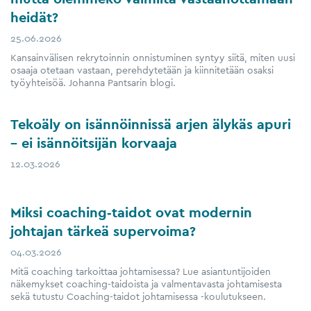
heidät?
25.06.2026
Kansainvälisen rekrytoinnin onnistuminen syntyy siitä, miten uusi
osaaja otetaan vastaan, perehdytetään ja kiinnitetään osaksi
työyhteisöä. Johanna Pantsarin blogi.
Tekoäly on isännöinnissä arjen älykäs apuri
– ei isännöitsijän korvaaja
12.03.2026
Miksi coaching‑taidot ovat modernin
johtajan tärkeä supervoima?
04.03.2026
Mitä coaching tarkoittaa johtamisessa? Lue asiantuntijoiden
näkemykset coaching-taidoista ja valmentavasta johtamisesta
sekä tutustu Coaching-taidot johtamisessa -koulutukseen.