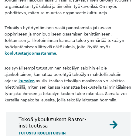
organisaation työkaluksi ja tiimeihin työkaveriksi. On myös
pohdittava, miten se muuttaa organisaatiokulttuureja.
Tekoälyn hyödyntäminen vaatii panostamista jatkuvaan
oppimiseen ja monipuoliseen osaamisen kehittämiseen.
Johtamisen ja liiketoiminnan kannalta tulee ymmärtää tekoälyn
hyödyntämiseen liittyviä näkökulmia, joita löytää myös
koulutustarjoomastamme
.
Jos syvällisempi tutustuminen tekoälyn saloihin ei ole
ajankohtainen, kannattaa perehtyä tekoälyn mahdollisuuksiin
arjessa
kurssien
avulla. Matkan tekoälyn maailmaan voi aloittaa
miettimällä, miten sen kanssa kannattaa keskustella tai minkälainen
työnjako ihmisen ja tekoälyn kesken tulee rakentaa. Samalla voi
kertailla napakoita lauseita, joilla tekoäly laitetaan hommiin.
Tekoälykoulutukset Rastor-
instituutissa
TUTUSTU KOULUTUKSIIN