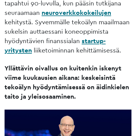
tapahtui 90-luvulla, kun pääsin tutkijana
seuraamaan
neuroverkkokokeilujen
kehitystä. Syvemmälle tekoälyn maailmaan
sukelsin auttaessani koneoppimista
hyödyntävien finanssialan
startup-
yritysten
liiketoiminnan kehittämisessä.
Yllättävin oivallus on kuitenkin iskenyt
viime kuukausien aikana: keskeisintä
tekoälyn hyödyntämisessä on äidinkielen
taito ja yleisosaaminen.