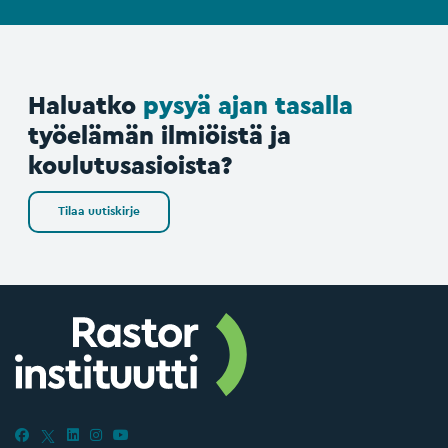
Haluatko
pysyä ajan tasalla
työelämän ilmiöistä ja
koulutusasioista?
Tilaa uutiskirje