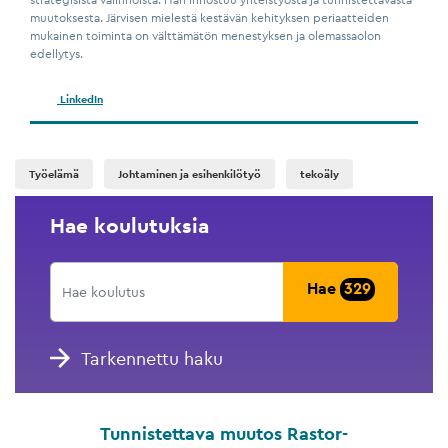
muutoksesta. Järvisen mielestä kestävän kehityksen periaatteiden
mukainen toiminta on välttämätön menestyksen ja olemassaolon
edellytys.
LinkedIn
Työelämä
Johtaminen ja esihenkilötyö
tekoäly
Hae koulutuksia
Hae
329
Tarkennettu haku
Tunnistettava muutos Rastor-