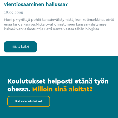
vientiosaaminen hallussa?
18.09.2025
Moni pk-yrittäjä pohtii kansainvälistymistä, kun kotimarkkinat eivät
enää tarjoa kasvua.Mitkä ovat onnistuneen kansainvälistymisen
kulmakivet? Asiantuntija Petri Ranta vastaa tähän blogissa.
Näytä kaikki
Koulutukset helposti etänä työn
ohessa.
Milloin sinä aloitat?
Katso koulutukset