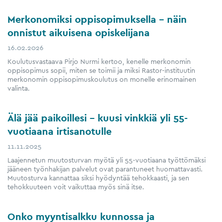
Merkonomiksi oppisopimuksella – näin
onnistut aikuisena opiskelijana
16.02.2026
Koulutusvastaava Pirjo Nurmi kertoo, kenelle merkonomin
oppisopimus sopii, miten se toimii ja miksi Rastor-instituutin
merkonomin oppisopimuskoulutus on monelle erinomainen
valinta.
Älä jää paikoillesi – kuusi vinkkiä yli 55-​
vuotiaana irtisanotulle
11.11.2025
Laajennetun muutosturvan myötä yli 55-​vuotiaana työttömäksi
jääneen työnhakijan palvelut ovat parantuneet huomattavasti.
Muutosturva kannattaa siksi hyödyntää tehokkaasti, ja sen
tehokkuuteen voit vaikuttaa myös sinä itse.
Onko myyntisalkku kunnossa ja