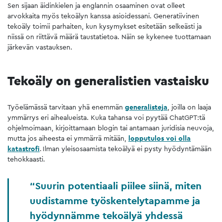
Sen sijaan äidinkielen ja englannin osaaminen ovat olleet
arvokkaita myös tekoälyn kanssa asioidessani. Generatiivinen
tekoäly toimii parhaiten, kun kysymykset esitetään selkeästi ja
niissä on riittävä määrä taustatietoa. Näin se kykenee tuottamaan
järkevän vastauksen.
Tekoäly on generalistien vastaisku
Työelämässä tarvitaan yhä enemmän
generalisteja
, joilla on laaja
ymmärrys eri aihealueista. Kuka tahansa voi pyytää ChatGPT:tä
ohjelmoimaan, kirjoittamaan blogin tai antamaan juridisia neuvoja,
mutta jos aiheesta ei ymmärrä mitään,
lopputulos voi olla
katastrofi
. Ilman yleisosaamista tekoälyä ei pysty hyödyntämään
tehokkaasti.
Suurin potentiaali piilee siinä, miten
uudistamme työskentelytapamme ja
hyödynnämme tekoälyä yhdessä