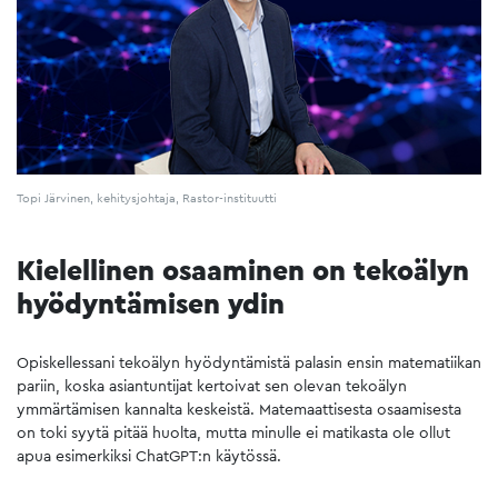
Topi Järvinen, kehitysjohtaja, Rastor-instituutti
Kielellinen osaaminen on tekoälyn
hyödyntämisen ydin
Opiskellessani tekoälyn hyödyntämistä palasin ensin matematiikan
pariin, koska asiantuntijat kertoivat sen olevan tekoälyn
ymmärtämisen kannalta keskeistä. Matemaattisesta osaamisesta
on toki syytä pitää huolta, mutta minulle ei matikasta ole ollut
apua esimerkiksi ChatGPT:n käytössä.