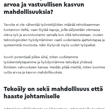
arvoa ja vastuullisen kasvun
mahdollisuuksia?
Tavoite ei ole vähentää työntekijöiden määrää tehokkaamman
tuotannon tieltä, vaan löytää tapoja, joilla säilytetään olemassa
oleva työ ja arvontuotanto samalla kun niitä tehostetaan. Uusien
teknologioiden hyödyntäminen vaatii uudenlaista ajattelutapaa ja
systeemistä muutosta. Näin löytyvät myös uudet työpaikat.
Suurin potentiaali piilee siinä, miten uudistamme
työskentelytapamme ja hyödynnämme tekoälyä yhdessä
ihmisten vahvuuksien kanssa. Meidän pitää miettiä, miten luomme
uutta arvoa ja kasvun mahdollisuuksia.
Tekoäly on sekä mahdollisuus että
haaste johtamiselle
Johtamisen näkökulmasta on kiinnostavaa, miten tekoäly tuodaan