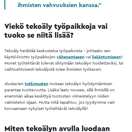
ihmisten vahvuuksien kanssa.
Viekö tekoäly työpaikkoja vai
tuoko se niitä lisää?
Tekoäly herättää keskustelua työpaikoista – johtaako sen
käyttöönotto työpaikkojen
vähenemiseen
vai
lisääntymiseen
?
Monet työtehtävät tulevat siirtymään tekoälyn hoidettaviksi, tai
vaihtoehtoisesti tekoälystä tulee ihmisten työkaveri.
Alustavien
tutkimusten
mukaan tekoälyn hyödyntäminen
parantaa tuottavuutta. Lisäksi laatu nousee, sillä ihmisillä on
enemmän aikaa keskittyä tuotosten viimeistelyyn niiden
valmistelun sijaan. Mutta mitä tapahtuu, jos tyydymme vain
korvaamaan nykyiset työtehtävät tekoälyllä?
Miten tekoälyn avulla luodaan