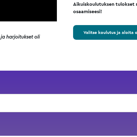
Aikuiskoulutuksen tulokset n
osaamiseesi!
Valitse koulutus ja aloita 
a harjoitukset oli