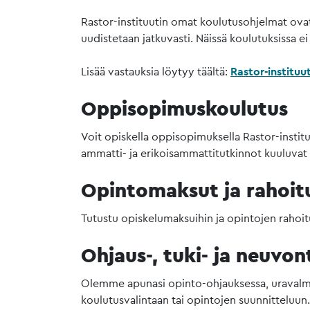
Rastor-instituutin omat koulutusohjelmat ovat
uudistetaan jatkuvasti. Näissä koulutuksissa ei
Lisää vastauksia löytyy täältä:
Rastor-instituut
Oppisopimuskoulutus
Voit opiskella oppisopimuksella Rastor-instituu
ammatti- ja erikoisammattitutkinnot kuuluvat
Opintomaksut ja rahoit
Tutustu opiskelumaksuihin ja opintojen rahoit
Ohjaus-, tuki- ja neuvo
Olemme apunasi opinto-ohjauksessa, uravalmen
koulutusvalintaan tai opintojen suunnitteluun