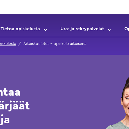
Tietoa opiskelusta
Ura- ja rekrypalvelut
O
iskelusta
Aikuiskoulutus – opiskele aikuisena
ntaa
ärjäät
ja