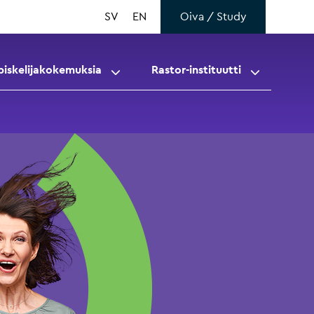
SV
EN
Oiva / Study
piskelijakokemuksia
Rastor-instituutti