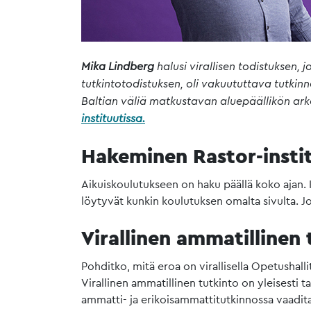
Mika Lindberg
halusi virallisen todistuksen
tutkintotodistuksen, oli vakuututtava tutki
Baltian väliä matkustavan aluepäällikön arke
instituutissa.
Hakeminen Rastor-insti
Aikuiskoulutukseen on haku päällä koko ajan. K
löytyvät kunkin koulutuksen omalta sivulta. 
Virallinen ammatillinen
Pohditko, mitä eroa on virallisella Opetushall
Virallinen ammatillinen tutkinto on yleisesti 
ammatti- ja erikoisammattitutkinnossa vaaditaa