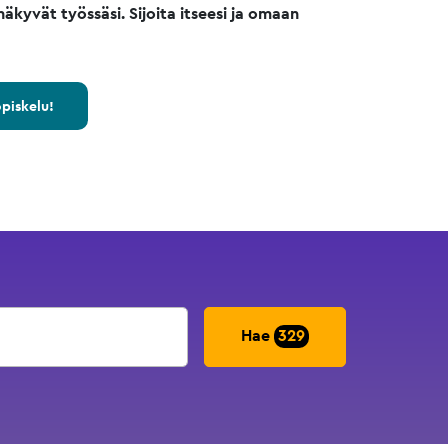
äkyvät työssäsi. Sijoita itseesi ja omaan
opiskelu!
Hae
329