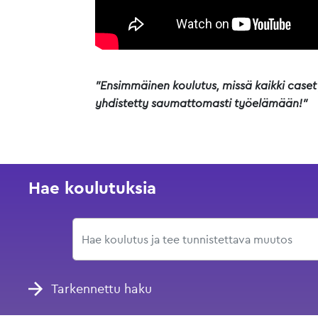
"Ensimmäinen koulutus, missä kaikki caset j
yhdistetty saumattomasti työelämään!"
Hae koulutuksia
Tarkennettu haku