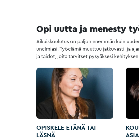
Opi uutta ja menesty ty
Aikuiskoulutus on paljon enemmän kuin uuden 
unelmiasi. Työelämä muuttuu jatkuvasti, ja a
ja taidot, joita tarvitset pysyäksesi kehityksen
OPISKELE ETÄNÄ TAI
KOU
LÄSNÄ
ASI