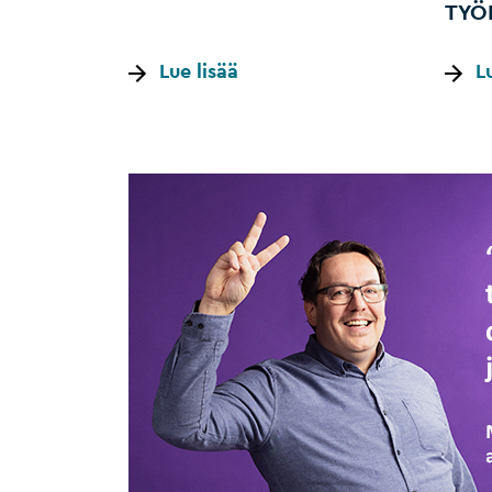
TYÖ
Lue lisää
L