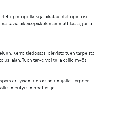
let opintopolkusi ja aikataulutat opintosi.
märtäviä aikuisopiskelun ammattilaisia, joilla
uun. Kerro tiedossasi olevista tuen tarpeista
elusi ajan. Tuen tarve voi tulla esille myös
äin erityisen tuen asiantuntijalle. Tarpeen
siin erityisiin opetus- ja