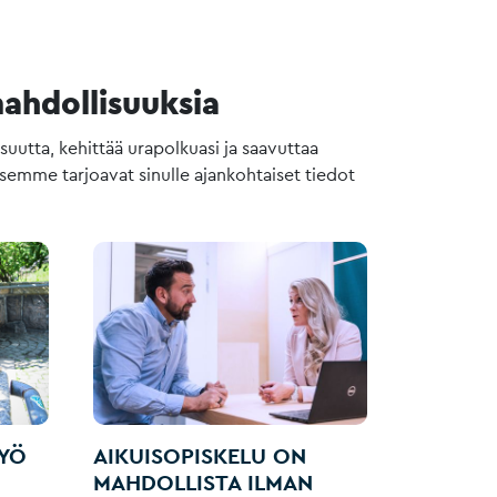
ahdollisuuksia
utta, kehittää urapolkuasi ja saavuttaa
semme tarjoavat sinulle ajankohtaiset tiedot
TYÖ
AIKUISOPISKELU ON
MAHDOLLISTA ILMAN