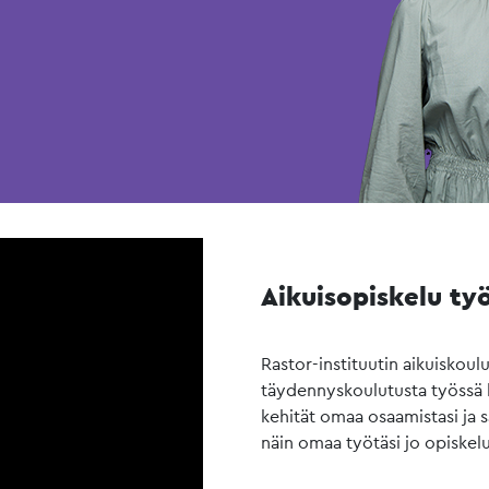
Aikuisopiskelu ty
Rastor-instituutin aikuiskoul
täydennyskoulutusta työssä kä
kehität omaa osaamistasi ja 
näin omaa työtäsi jo opiskel