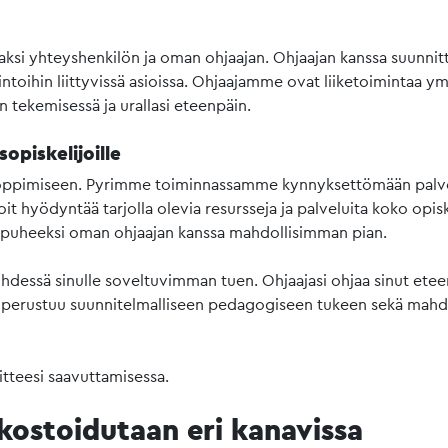
ksi yhteyshenkilön ja oman ohjaajan. Ohjaajan kanssa suunnitte
ntoihin liittyvissä asioissa. Ohjaajamme ovat liiketoimintaa ym
 tekemisessä ja urallasi eteenpäin.
sopiskelijoille
ea oppimiseen. Pyrimme toiminnassamme kynnyksettömään palvel
oit hyödyntää tarjolla olevia resursseja ja palveluita koko opisk
 puheeksi oman ohjaajan kanssa mahdollisimman pian.
dessä sinulle soveltuvimman tuen. Ohjaajasi ohjaa sinut eteenp
perustuu suunnitelmalliseen pedagogiseen tukeen sekä mahdolli
itteesi saavuttamisessa.
kostoidutaan eri kanavissa