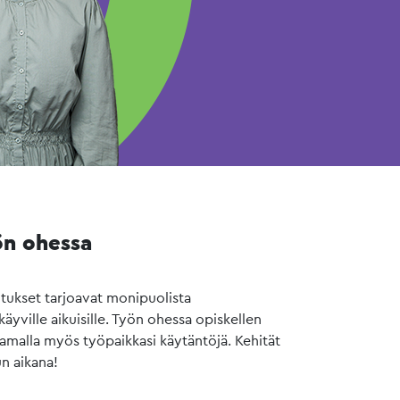
ön ohessa
utukset tarjoavat monipuolista
yville aikuisille. Työn ohessa opiskellen
samalla myös työpaikkasi käytäntöjä. Kehität
un aikana!