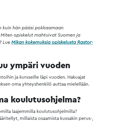
nen kuin hän pääsi pokkaamaan
. Miten opiskelut mahtuivat Suomen ja
a? Lue
Mikan kokemuksia opiskelusta Rastor-
stuu ympäri vuoden
toihin ja kursseille läpi vuoden. Hakuajat
tuksen oma yhteyshenkilö auttaa mielellään.
 oma koulutusohjelma?
omilla laajemmilla koulutusohjelmilla?
ritellyt, millaista osaamista kussakin perus-,