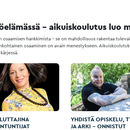
öelämässä – aikuiskoulutus luo m
osaamisen hankkimista – se on mahdollisuus rakentaa tulevaisu
jankohtainen osaaminen on avain menestykseen. Aikuiskoulutuk
 kärjessä.
LUTTAJINA
YHDISTÄ OPISKELU, 
ANTUNTIJAT
JA ARKI – ONNISTUT