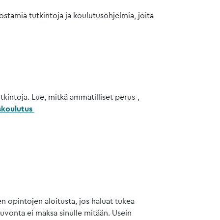
tamia tutkintoja ja koulutusohjelmia, joita
utkintoja. Lue, mitkä ammatilliset perus-,
skoulutus
opintojen aloitusta, jos haluat tukea
uvonta ei maksa sinulle mitään. Usein