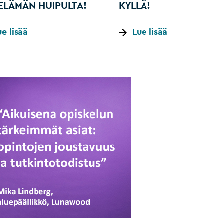
ELÄMÄN HUIPULTA!
KYLLÄ!
ue lisää
Lue lisää