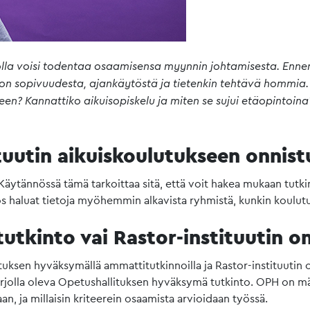
, jolla voisi todentaa osaamisensa myynnin johtamisesta. En
nnon sopivuudesta, ajankäytöstä ja tietenkin tehtävä hommia
en? Kannattiko aikuisopiskelu ja miten se sujui etäopintoin
tuutin aikuiskoulutukseen onni
äytännössä tämä tarkoittaa sitä, että voit hakea mukaan tutkin
Jos haluat tietoja myöhemmin alkavista ryhmistä, kunkin koulu
 tutkinto vai Rastor-instituutin
ituksen hyväksymällä ammattitutkinnoilla ja Rastor-instituutin 
tarjolla oleva Opetushallituksen hyväksymä tutkinto. OPH on mää
n, ja millaisin kriteerein osaamista arvioidaan työssä.