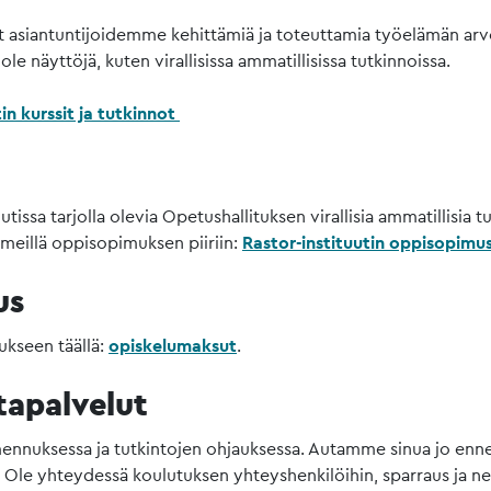
 asiantuntijoidemme kehittämiä ja toteuttamia työelämän arvos
 ole näyttöjä, kuten virallisissa ammatillisissa tutkinnoissa.
in kurssit ja tutkinnot
tissa tarjolla olevia Opetushallituksen virallisia ammatillisia t
 meillä oppisopimuksen piiriin:
Rastor-instituutin oppisopimu
us
ukseen täällä:
opiskelumaksut
.
ntapalvelut
nuksessa ja tutkintojen ohjauksessa. Autamme sinua jo ennen 
. Ole yhteydessä koulutuksen yhteyshenkilöihin, sparraus ja ne