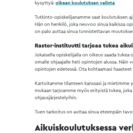
kysyttyä:
oikean koulutuksen valinta
Tutkinto-opiskelijanamme saat koulutuksen aja
Hän on henkilö, joka neuvoo sinua kaikissa opi
on palo auttaa sinua tunnistettavan muutoksen
Rastor-instituutti tarjoaa tukea aikui
Jokaisella opiskelijalla on oikeus saada tuk
omalle ohjaajalle heti opintojen alussa. Näin v
opintojen edetessä. Ota kohtaamasi haasteet
Kartoitamme tilanteen kanssasi ja mietimme yh
mukaan tarjoamme myös erityistä tukea, joka 
ohjausjärjestelyihin.
Tuen tarkoitus on auttaa sinua eteenpäin tavo
Aikuiskoulutuksessa ver