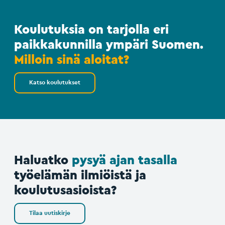
Koulutuksia on tarjolla eri
paikkakunnilla ympäri Suomen.
Milloin sinä aloitat?
Katso koulutukset
Haluatko
pysyä ajan tasalla
työelämän ilmiöistä ja
koulutusasioista?
Tilaa uutiskirje