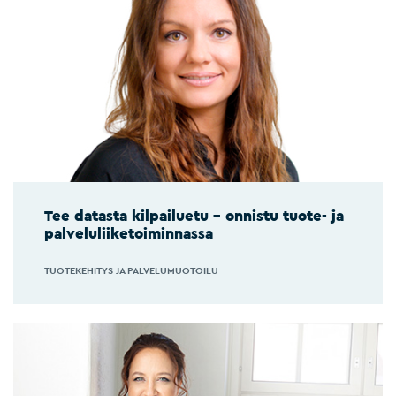
Tee datasta kilpailuetu – onnistu tuote- ja
palveluliiketoiminnassa
TUOTEKEHITYS JA PALVELUMUOTOILU