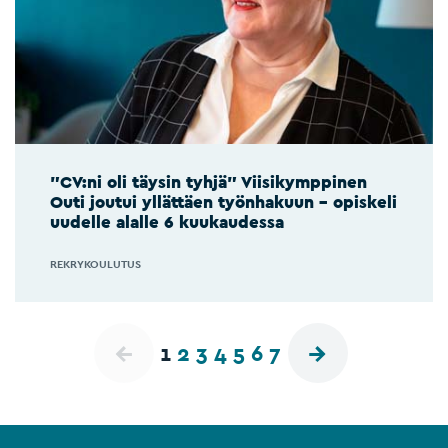
”CV:ni oli täysin tyhjä” Viisikymppinen
Outi joutui yllättäen työnhakuun – opiskeli
uudelle alalle 6 kuukaudessa
REKRYKOULUTUS
1
2
3
4
5
6
7