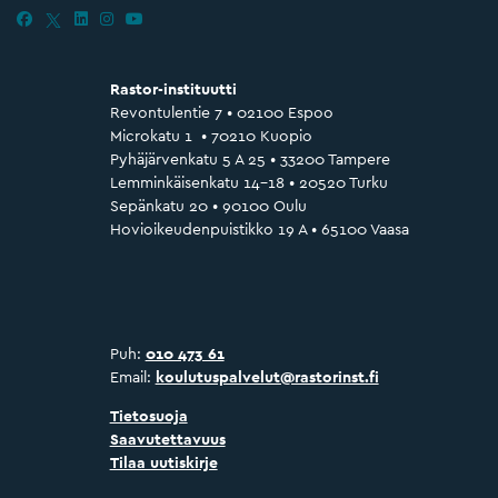
Rastor-instituutti
Revontulentie 7 • 02100 Espoo
Microkatu 1 • 70210 Kuopio
Pyhäjärvenkatu 5 A 25 • 33200 Tampere
Lemminkäisenkatu 14–18 • 20520 Turku
Sepänkatu 20 • 90100 Oulu
Hovioikeudenpuistikko 19 A • 65100 Vaasa
Puh:
010 473 61
Email:
koulutuspalvelut@rastorinst.fi
Tietosuoja
Saavutettavuus
Tilaa uutiskirje