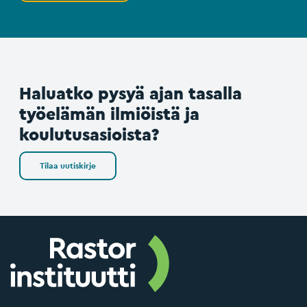
Haluatko pysyä ajan tasalla
työelämän ilmiöistä ja
koulutusasioista?
Tilaa uutiskirje