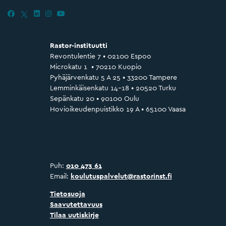
Rastor-instituutti
Revontulentie 7 • 02100 Espoo
Microkatu 1 • 70210 Kuopio
Pyhäjärvenkatu 5 A 25 • 33200 Tampere
Lemminkäisenkatu 14–18 • 20520 Turku
Sepänkatu 20 • 90100 Oulu
Hovioikeudenpuistikko 19 A • 65100 Vaasa
Puh:
010 473 61
Email:
koulutuspalvelut@rastorinst.fi
Tietosuoja
Saavutettavuus
Tilaa uutiskirje