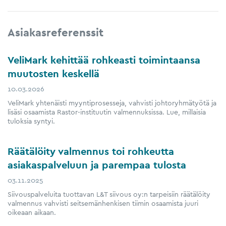
Asiakasreferenssit
VeliMark kehittää rohkeasti toimintaansa
muutosten keskellä
10.03.2026
VeliMark yhtenäisti myyntiprosesseja, vahvisti johtoryhmätyötä ja
lisäsi osaamista Rastor-instituutin valmennuksissa. Lue, millaisia
tuloksia syntyi.
Räätälöity valmennus toi rohkeutta
asiakaspalveluun ja parempaa tulosta
03.11.2025
Siivouspalveluita tuottavan L&T siivous oy:n tarpeisiin räätälöity
valmennus vahvisti seitsemänhenkisen tiimin osaamista juuri
oikeaan aikaan.