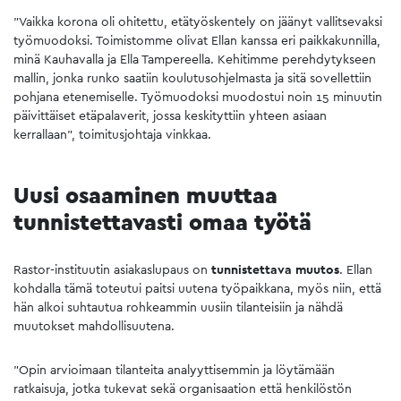
”Vaikka korona oli ohitettu, etätyöskentely on jäänyt vallitsevaksi
työmuodoksi. Toimistomme olivat Ellan kanssa eri paikkakunnilla,
minä Kauhavalla ja Ella Tampereella. Kehitimme perehdytykseen
mallin, jonka runko saatiin koulutusohjelmasta ja sitä sovellettiin
pohjana etenemiselle. Työmuodoksi muodostui noin 15 minuutin
päivittäiset etäpalaverit, jossa keskityttiin yhteen asiaan
kerrallaan”, toimitusjohtaja vinkkaa.
Uusi osaaminen muuttaa
tunnistettavasti omaa työtä
Rastor-instituutin asiakaslupaus on
tunnistettava muutos
. Ellan
kohdalla tämä toteutui paitsi uutena työpaikkana, myös niin, että
hän alkoi suhtautua rohkeammin uusiin tilanteisiin ja nähdä
muutokset mahdollisuutena.
”Opin arvioimaan tilanteita analyyttisemmin ja löytämään
ratkaisuja, jotka tukevat sekä organisaation että henkilöstön