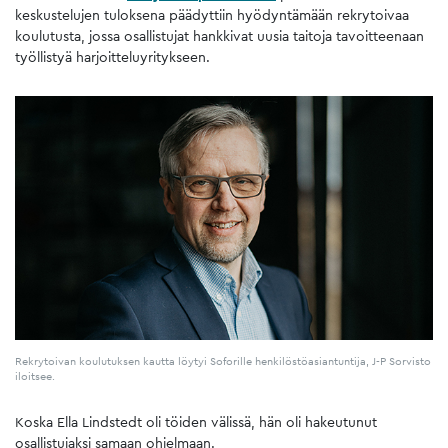
keskustelujen tuloksena päädyttiin hyödyntämään rekrytoivaa
koulutusta, jossa osallistujat hankkivat uusia taitoja tavoitteenaan
työllistyä harjoitteluyritykseen.
Rekrytoivan koulutuksen kautta löytyi Soforille henkilöstöasiantuntija, J-P Sorvisto
iloitsee.
Koska Ella Lindstedt oli töiden välissä, hän oli hakeutunut
osallistujaksi samaan ohjelmaan.