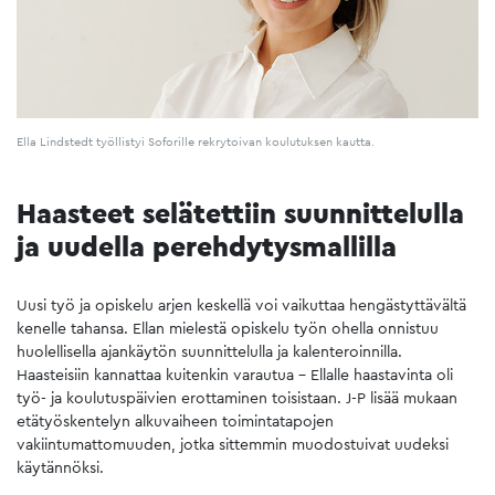
Ella Lindstedt työllistyi Soforille rekrytoivan koulutuksen kautta.
Haasteet selätettiin suunnittelulla
ja uudella perehdytysmallilla
Uusi työ ja opiskelu arjen keskellä voi vaikuttaa hengästyttävältä
kenelle tahansa. Ellan mielestä opiskelu työn ohella onnistuu
huolellisella ajankäytön suunnittelulla ja kalenteroinnilla.
Haasteisiin kannattaa kuitenkin varautua – Ellalle haastavinta oli
työ- ja koulutuspäivien erottaminen toisistaan. J-P lisää mukaan
etätyöskentelyn alkuvaiheen toimintatapojen
vakiintumattomuuden, jotka sittemmin muodostuivat uudeksi
käytännöksi.