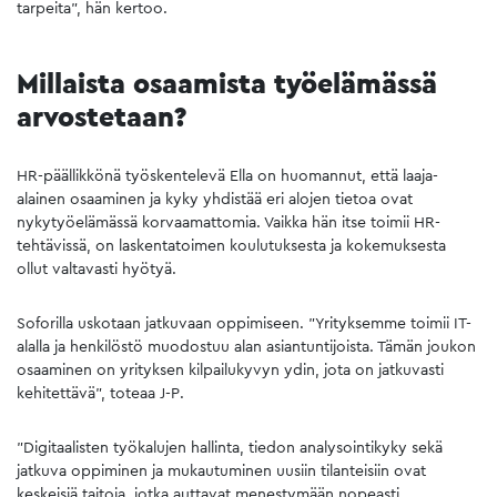
tarpeita”, hän kertoo.
Millaista osaamista työelämässä
arvostetaan?
HR-päällikkönä työskentelevä Ella on huomannut, että laaja-
alainen osaaminen ja kyky yhdistää eri alojen tietoa ovat
nykytyöelämässä korvaamattomia. Vaikka hän itse toimii HR-
tehtävissä, on laskentatoimen koulutuksesta ja kokemuksesta
ollut valtavasti hyötyä.
Soforilla uskotaan jatkuvaan oppimiseen. ”Yrityksemme toimii IT-
alalla ja henkilöstö muodostuu alan asiantuntijoista. Tämän joukon
osaaminen on yrityksen kilpailukyvyn ydin, jota on jatkuvasti
kehitettävä”, toteaa J-P.
”Digitaalisten työkalujen hallinta, tiedon analysointikyky sekä
jatkuva oppiminen ja mukautuminen uusiin tilanteisiin ovat
keskeisiä taitoja, jotka auttavat menestymään nopeasti