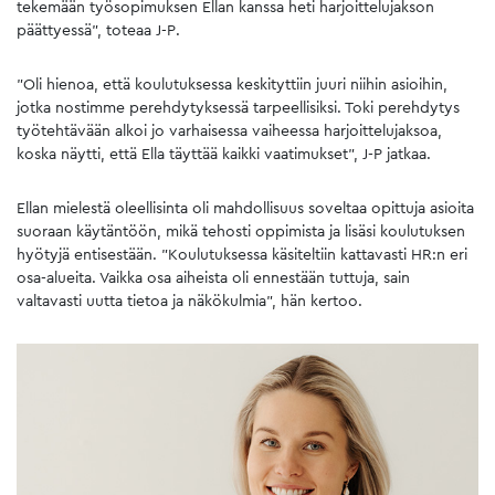
tekemään työsopimuksen Ellan kanssa heti harjoittelujakson
päättyessä”, toteaa J-P.
”Oli hienoa, että koulutuksessa keskityttiin juuri niihin asioihin,
jotka nostimme perehdytyksessä tarpeellisiksi. Toki perehdytys
työtehtävään alkoi jo varhaisessa vaiheessa harjoittelujaksoa,
koska näytti, että Ella täyttää kaikki vaatimukset”, J-P jatkaa.
Ellan mielestä oleellisinta oli mahdollisuus soveltaa opittuja asioita
suoraan käytäntöön, mikä tehosti oppimista ja lisäsi koulutuksen
hyötyjä entisestään. ”Koulutuksessa käsiteltiin kattavasti HR:n eri
osa-alueita. Vaikka osa aiheista oli ennestään tuttuja, sain
valtavasti uutta tietoa ja näkökulmia”, hän kertoo.