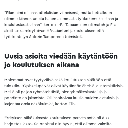
”Ellan nimi oli haastattelulistan viimeisenä, mutta heti alkuun
olimme kiinnostuneita hänen aiemmasta työkokemuksestaan ja
koulutustaustastaan”, kertoo J-P. Tapaaminen oli match ja Ella
aloitti sekä rekrytoivan HR-asiantuntijakoulutuksen että
työskentelyn Soforin Tampereen toimistolla.
Uusia asioita viedään käytäntöön
jo koulutuksen aikana
Molemmat ovat tyytyväisiä sekä koulutuksen sisältöön että
tuloksiin. ”Opiskelupäivät olivat käytännönläheisiä ja interaktiivisia.
Meillä oli paljon ryhmätehtäviä, pienryhmäkeskusteluja ja
pohdintojen jakamista. Oli inspiroivaa kuulla muiden ajatuksia ja
laajentaa omia näkökulmia”, kertoo Ella.
”Yrityksen näkökulmasta koulutuksen parasta antia oli 6 kk
harjoittelujakso. Se onnistui niin hyvin, että olimme valmiita