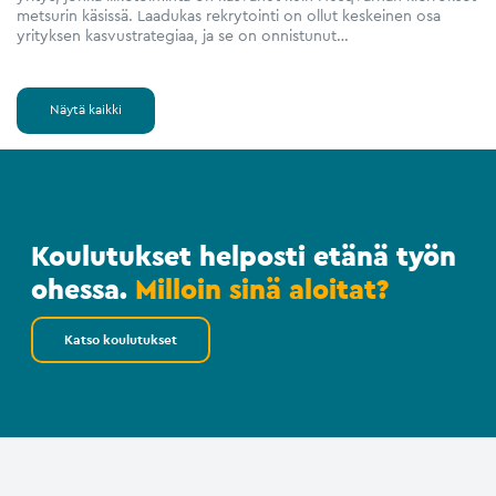
metsurin käsissä. Laadukas rekrytointi on ollut keskeinen osa
yrityksen kasvustrategiaa, ja se on onnistunut…
Näytä kaikki
Koulutukset helposti etänä työn
ohessa.
Milloin sinä aloitat?
Katso koulutukset