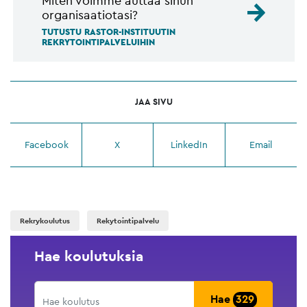
Miten voimme auttaa sinun
organisaatiotasi?
TUTUSTU RASTOR-INSTITUUTIN
REKRYTOINTIPALVELUIHIN
JAA SIVU
Facebook
X
LinkedIn
Email
Rekrykoulutus
Rekytointipalvelu
Hae koulutuksia
Hae
329