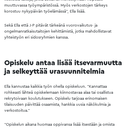
muuttuvassa työympäristössä. Myös verkostojen tärkeys
korostuu nykypäivän työelämässä”, Ella lisää.
Sekä Ella että J-P pitävät tärkeänä vuorovaikutus- ja
ongelmanratkaisutaitojen kehittämistä, jotka mahdollistavat
yhteistyön eri sidosryhmien kanssa.
Opiskelu antaa lisää itsevarmuutta
ja selkeyttää urasuunnitelmia
Ella kannustaa kaikkia työn ohella opiskeluun. ”Kannattaa
rohkeasti lähteä opiskelemaan kiinnostavaa alaa tai osallistua
rekrytoivaan koulutukseen. Opiskelu tarjoaa erinomaisen
tilaisuuden päivittää osaamista, hankkia uusia näkökulmia ja
verkostoitua.”
”Opiskelun aikana huomaa oppivansa lisää itsestään ja omista