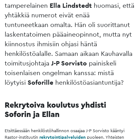
tamperelainen
Ella Lindstedt
huomasi, että
yhtäkkiä numerot eivät enää
tuntuneetkaan omalta. Hän oli suorittanut
laskentatoimen pääaineopinnot, mutta nyt
kiinnostus ihmisiin ohjasi häntä
henkilöstöalalle. Samaan aikaan Kauhavalla
toimitusjohtaja
J-P Sorvisto
painiskeli
toisenlaisen ongelman kanssa: mistä
löytyisi
Soforille
henkilöstöasiantuntija?
Rekrytoiva koulutus yhdisti
Soforin ja Ellan
Etsittäessään henkilöstöhallinnon osaajaa J-P Sorvisto kääntyi
Rastor-instituutin
rekrytointipalveluiden
puoleen. Yhteisten