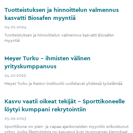
Tuotteistuksen ja hinnoittelun valmennus
kasvatti Biosafen myyntiä
04.01.2024
Tuotteistuksen ja hinnoittelun valmennus kasvatti Biosafen
myyntiä
Meyer Turku – ihmisten välinen
yrityskumppanuus
24.10.2023
Meyer Turku ja Rastor-instituutti uudistavat yhdessä työelämää
Kasvu vaatii oikeat tekijät – Sporttikoneelle
löytyi kumppani rekrytointiin
25.09.2023
Sporttikone on pien- ja vapaa-ajankoneiden myyntiin erikoistunut
yritys, jonka liiketoiminta on kasvanut kuin Husqvarnan kierrokset