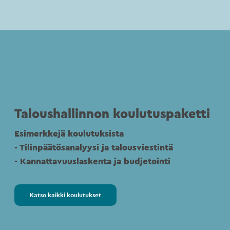
Taloushallinnon koulutuspaketti
Esimerkkejä koulutuksista
- Tilinpäätösanalyysi ja talousviestintä
- Kannattavuuslaskenta ja budjetointi
Katso kaikki koulutukset