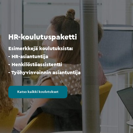
HR-koulutuspaketti
Esimerkkejä koulutuksista:
- HR-asiantuntija
- Henkilöstöassistentti
- Työhyvinvoinnin asiantuntija
Katso kaikki koulutukset