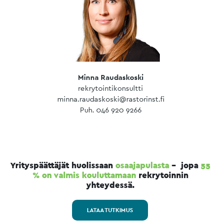
Minna Raudaskoski
rekrytointikonsultti
minna.raudaskoski@rastorinst.fi
Puh. 046 920 9266
Yrityspäättäjät huolissaan
osaajapulasta
– jopa
55
% on valmis kouluttamaan
rekrytoinnin
yhteydessä.
LATAA TUTKIMUS