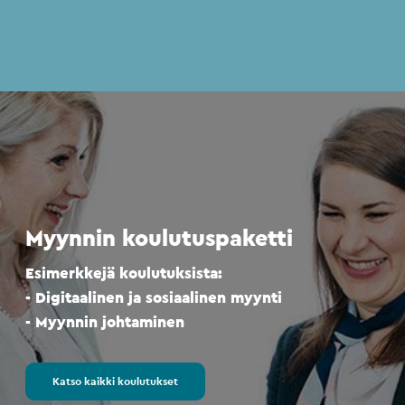
Myynnin koulutuspaketti
Esimerkkejä koulutuksista:
- Digitaalinen ja sosiaalinen myynti
- Myynnin johtaminen
Katso kaikki koulutukset