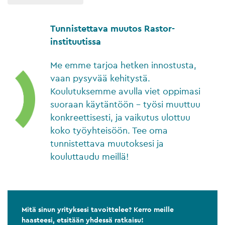
Tunnistettava muutos Rastor-
instituutissa
Me emme tarjoa hetken innostusta,
vaan pysyvää kehitystä.
Koulutuksemme avulla viet oppimasi
suoraan käytäntöön – työsi muuttuu
konkreettisesti, ja vaikutus ulottuu
koko työyhteisöön. Tee oma
tunnistettava muutoksesi ja
kouluttaudu meillä!
Mitä sinun yrityksesi tavoittelee? Kerro meille
haasteesi, etsitään yhdessä ratkaisu!