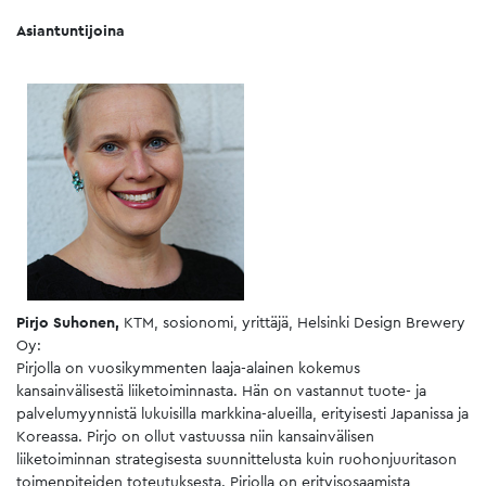
Asiantuntijoina
Pirjo Suhonen,
KTM, sosionomi, yrittäjä, Helsinki Design Brewery
Oy:
Pirjolla on vuosikymmenten laaja-alainen kokemus
kansainvälisestä liiketoiminnasta. Hän on vastannut tuote- ja
palvelumyynnistä lukuisilla markkina-alueilla, erityisesti Japanissa ja
Koreassa. Pirjo on ollut vastuussa niin kansainvälisen
liiketoiminnan strategisesta suunnittelusta kuin ruohonjuuritason
toimenpiteiden toteutuksesta. Pirjolla on erityisosaamista