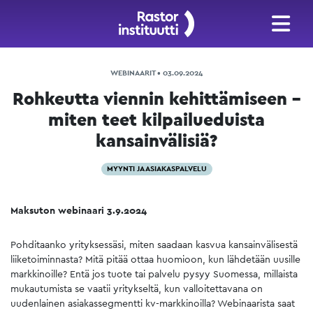
WEBINAARIT • 03.09.2024
Rohkeutta viennin kehittämiseen –
miten teet kilpailueduista
kansainvälisiä?
MYYNTI JA ASIAKASPALVELU
Maksuton webinaari 3.9.2024
Pohditaanko yrityksessäsi, miten saadaan kasvua kansainvälisestä
liiketoiminnasta? Mitä pitää ottaa huomioon, kun lähdetään uusille
markkinoille? Entä jos tuote tai palvelu pysyy Suomessa, millaista
mukautumista se vaatii yritykseltä, kun valloitettavana on
uudenlainen asiakassegmentti kv-markkinoilla? Webinaarista saat