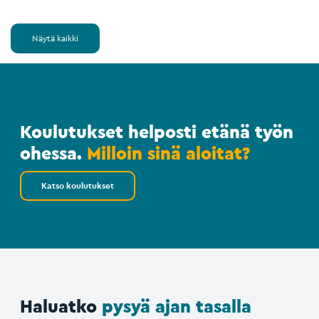
Näytä kaikki
Koulutukset helposti etänä työn
ohessa.
Milloin sinä aloitat?
Katso koulutukset
Haluatko
pysyä ajan tasalla