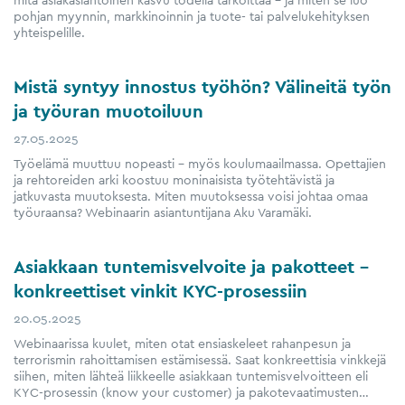
mitä asiakaslähtöinen kasvu todella tarkoittaa – ja miten se luo
pohjan myynnin, markkinoinnin ja tuote- tai palvelukehityksen
yhteispelille.
Mistä syntyy innostus työhön? Välineitä työn
ja työuran muotoiluun
27.05.2025
Työelämä muuttuu nopeasti – myös koulumaailmassa. Opettajien
ja rehtoreiden arki koostuu moninaisista työtehtävistä ja
jatkuvasta muutoksesta. Miten muutoksessa voisi johtaa omaa
työuraansa? Webinaarin asiantuntijana Aku Varamäki.
Asiakkaan tuntemisvelvoite ja pakotteet –
konkreettiset vinkit KYC-prosessiin
20.05.2025
Webinaarissa kuulet, miten otat ensiaskeleet rahanpesun ja
terrorismin rahoittamisen estämisessä. Saat konkreettisia vinkkejä
siihen, miten lähteä liikkeelle asiakkaan tuntemisvelvoitteen eli
KYC-prosessin (know your customer) ja pakotevaatimusten…