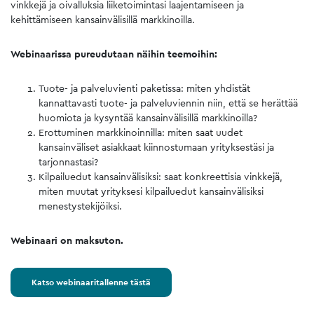
vinkkejä ja oivalluksia liiketoimintasi laajentamiseen ja
kehittämiseen kansainvälisillä markkinoilla.
Webinaarissa pureudutaan näihin teemoihin:
Tuote- ja palveluvienti paketissa: miten yhdistät
kannattavasti tuote- ja palveluviennin niin, että se herättää
huomiota ja kysyntää kansainvälisillä markkinoilla?
Erottuminen markkinoinnilla: miten saat uudet
kansainväliset asiakkaat kiinnostumaan yrityksestäsi ja
tarjonnastasi?
Kilpailuedut kansainvälisiksi: saat konkreettisia vinkkejä,
miten muutat yrityksesi kilpailuedut kansainvälisiksi
menestystekijöiksi.
Webinaari on maksuton.
Katso webinaaritallenne tästä