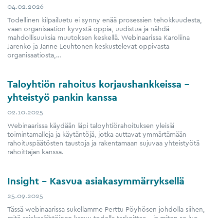
04.02.2026
Todellinen kilpailuetu ei synny enää prosessien tehokkuudesta,
vaan organisaation kyvystä oppia, uudistua ja nähdä
mahdollisuuksia muutoksen keskellä. Webinaarissa Karoliina
Jarenko ja Janne Leuhtonen keskustelevat oppivasta
organisaatiosta,…
Taloyhtiön rahoitus korjaushankkeissa –
yhteistyö pankin kanssa
02.10.2025
Webinaarissa käydään läpi taloyhtiörahoituksen yleisiä
toimintamalleja ja käytäntöjä, jotka auttavat ymmärtämään
rahoituspäätösten taustoja ja rakentamaan sujuvaa yhteistyötä
rahoittajan kanssa.
Insight – Kasvua asiakasymmärryksellä
25.09.2025
Tässä webinaarissa sukellamme Perttu Pöyhösen johdolla siihen,