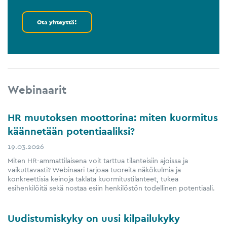
Ota yhteyttä!
Webinaarit
HR muutoksen moottorina: miten kuormitus
käännetään potentiaaliksi?
19.03.2026
Miten HR-ammattilaisena voit tarttua tilanteisiin ajoissa ja
vaikuttavasti? Webinaari tarjoaa tuoreita näkökulmia ja
konkreettisia keinoja taklata kuormitustilanteet, tukea
esihenkilöitä sekä nostaa esiin henkilöstön todellinen potentiaali.
Uudistumiskyky on uusi kilpailukyky