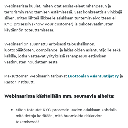
Webinaarissa kuulet, miten otat ensiaskeleet rahanpesun ja
terrorismin rahoittamisen estämisessä. Saat konkreettisia vinkkejä
siihen, miten lähteä liikkeelle asiakkaan tuntemisvelvoitteen eli
KYC-prosessin (know your customer) ja pakotevaatimusten
käytännön toteuttamisessa.
Webinaari on suunnattu erityisesti taloushallinnon,
luottopäätösten, compliance- ja lakiasioiden asiantuntijoille sekä
kaikille, jotka vastaavat yrityksissä rahanpesun estämisen
vaatimusten noudattamisesta.
Maksuttoman webinaarin tarjoavat
Luottoalan Asiantuntijat ry
ja
Rastor-instituutti.
Webinaarissa käsitellään mm. seuraavia aiheita:
Miten toteutat KYC-prosessin uuden asiakkaan kohdalla –
mitä tietoja kerätään, mitä huomioida riskiarvion
tekemisessä?