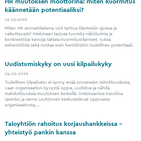
HR muutoksen moottorina: miten kuormitus
käännetään potentiaaliksi?
19.03.2026
Miten HR-ammattilaisena voit tarttua tilanteisiin ajoissa ja
vaikuttavasti? Webinaari tarjoaa tuoreita näkökulmia ja
konkreettisia keinoja taklata kuormitustilanteet, tukea
esihenkilöitä sekä nostaa esiin henkilöstön todellinen potentiaali.
Uudistumiskyky on uusi kilpailukyky
04.02.2026
Todellinen kilpailuetu ei synny enää prosessien tehokkuudesta,
vaan organisaation kyvystä oppia, uudistua ja nähdä
mahdollisuuksia muutoksen keskellä. Webinaarissa Karoliina
Jarenko ja Janne Leuhtonen keskustelevat oppivasta
organisaatiosta,…
Taloyhtiön rahoitus korjaushankkeissa –
yhteistyö pankin kanssa