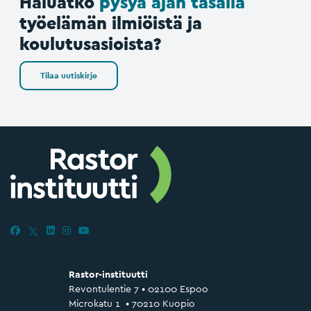
Haluatko
pysyä ajan tasalla
työelämän ilmiöistä ja
koulutusasioista?
Tilaa uutiskirje
Rastor-instituutti
Revontulentie 7 • 02100 Espoo
Microkatu 1 • 70210 Kuopio