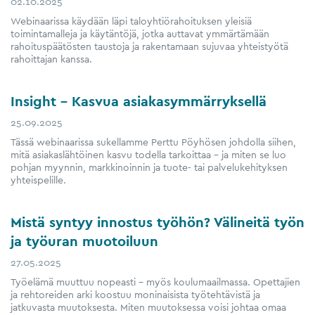
02.10.2025
Webinaarissa käydään läpi taloyhtiörahoituksen yleisiä
toimintamalleja ja käytäntöjä, jotka auttavat ymmärtämään
rahoituspäätösten taustoja ja rakentamaan sujuvaa yhteistyötä
rahoittajan kanssa.
Insight – Kasvua asiakasymmärryksellä
25.09.2025
Tässä webinaarissa sukellamme Perttu Pöyhösen johdolla siihen,
mitä asiakaslähtöinen kasvu todella tarkoittaa – ja miten se luo
pohjan myynnin, markkinoinnin ja tuote- tai palvelukehityksen
yhteispelille.
Mistä syntyy innostus työhön? Välineitä työn
ja työuran muotoiluun
27.05.2025
Työelämä muuttuu nopeasti – myös koulumaailmassa. Opettajien
ja rehtoreiden arki koostuu moninaisista työtehtävistä ja
jatkuvasta muutoksesta. Miten muutoksessa voisi johtaa omaa