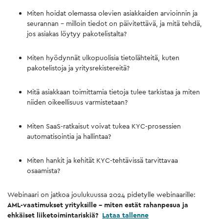
Miten hoidat olemassa olevien asiakkaiden arvioinnin ja
seurannan – milloin tiedot on päivitettävä, ja mitä tehdä,
jos asiakas löytyy pakotelistalta?
Miten hyödynnät ulkopuolisia tietolähteitä, kuten
pakotelistoja ja yritysrekistereitä?
Mitä asiakkaan toimittamia tietoja tulee tarkistaa ja miten
niiden oikeellisuus varmistetaan?
Miten SaaS-ratkaisut voivat tukea KYC-prosessien
automatisointia ja hallintaa?
Miten hankit ja kehität KYC-tehtävissä tarvittavaa
osaamista?
Webinaari on jatkoa joulukuussa 2024 pidetylle webinaarille:
AML-vaatimukset yrityksille – miten estät rahanpesua ja
ehkäiset liiketoimintariskiä?
Lataa tallenne