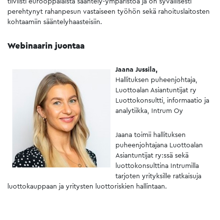
tiiviisti eurooppalaista sääntely-ympäristöä ja on syvällisesti
perehtynyt rahanpesun vastaiseen työhön sekä rahoituslaitosten
kohtaamiin sääntelyhaasteisiin.
Webinaarin juontaa
Jaana Jussila,
Hallituksen puheenjohtaja,
Luottoalan Asiantuntijat ry
Luottokonsultti, informaatio ja
analytiikka, Intrum Oy
Jaana toimii hallituksen
puheenjohtajana Luottoalan
Asiantuntijat ry:ssä sekä
luottokonsulttina Intrumilla
tarjoten yrityksille ratkaisuja
luottokauppaan ja yritysten luottoriskien hallintaan.