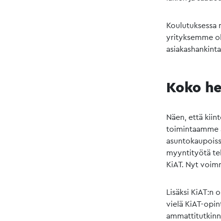
Koulutuksessa 
yrityksemme ohj
asiakashankinta
Koko he
Näen, että kiin
toimintaamme a
asuntokaupoissa
myyntityötä te
KiAT. Nyt voimm
Lisäksi KiAT:n
vielä KiAT-opin
ammattitutkinn