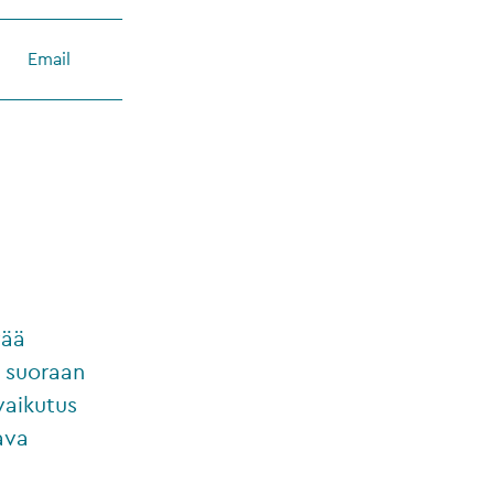
Email
vää
 suoraan
vaikutus
ava