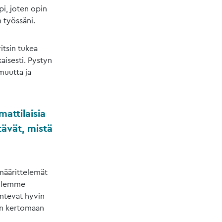
pi, joten opin
 työssäni.
itsin tukea
aisesti. Pystyn
muutta ja
attilaisia
etävät, mistä
määrittelemät
 olemme
ntevat hyvin
in kertomaan