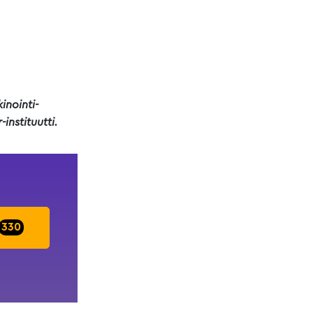
inointi-
instituutti.
330