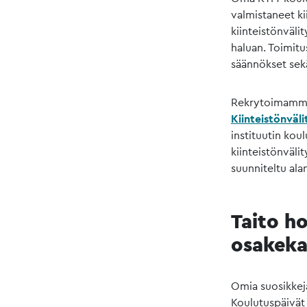
valmistaneet kii
kiinteistönväli
haluan. Toimitu
säännökset sek
Rekrytoimamme u
Kiinteistönväl
instituutin koul
kiinteistönvälit
suunniteltu alan
Taito ho
osakek
Omia suosikkeja
Koulutuspäivät o