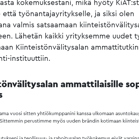
sta kokemuksestani, mikä hyöty KiAT:st
e että työnantajayritykselle, ja siksi olen
ana valmis satsaamaan kiinteistönvälitys
een. Lähetän kaikki yrityksemme uudet t
aan Kiinteistönvälitysalan ammattitutki
ti-instituuttiin.
tönvälitysalan ammattilaisille so
s
a vuosi sitten yhtiökumppanini kanssa ulkomaan asuntokaup
. Sittemmin perustimme myös uuden brändin kotimaan kiinteis
kseni ja teollisuus- ja rahoitusalan työkokemus eivät varsina