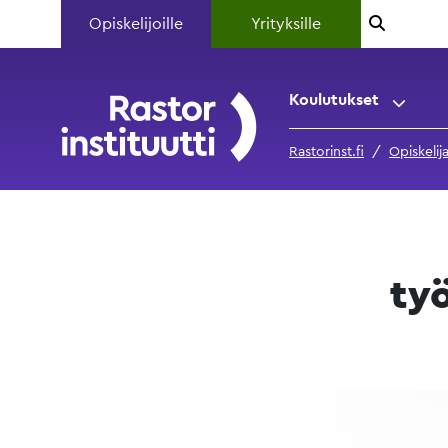
Opiskelijoille
Yrityksille
Koulutukset
Rastorinst.fi
Opiskeli
ty