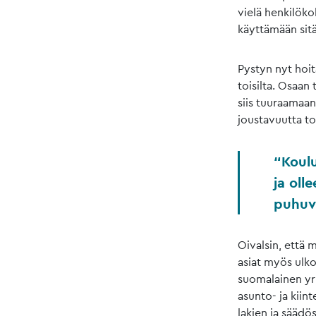
vielä henkilökoh
käyttämään sit
Pystyn nyt hoi
toisilta. Osaan
siis tuuraamaa
joustavuutta t
Koulu
ja olle
puhuv
Oivalsin, että
asiat myös ulko
suomalainen yr
asunto- ja kii
lakien ja säädö