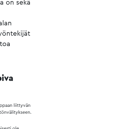
a on sekä
alan
yöntekijät
ntoa
piva
paan liittyvän
tönvälitykseen.
isesti ole