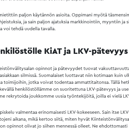
mietittiin paljon käytännön asioita. Oppimani myötä täsmens
eistuksia, ja sain paljon ajatuksia markkinointiin, myyntiin ja s
a voi tehdä uudella tavalla.
nkilöstölle KiAT ja LKV-pätevyys
teistönvälitysalan opinnot ja pätevyydet tuovat vakuuttavuutt
siakkaan silmissä. Suomalaiset luottavat niin kotimaan kuin 
 toimijoihin, jotka voivat todentaa ammattitaitonsa. Tällä het
kevällä henkilöstöllämme on suoritettuna LKV-pätevyys ja u
e rekrytoida joukkomme uusia työntekijöitä, joilla ei vielä LK
 opiskelu valmentaa erinomaisesti LKV-kokeeseen. Sain itse L
tojeni aikana, mikä kertoo siitä, miten hyvät Kiinteistönvälitys
on opinnot olivat jo siihen mennessä olleet. Ne ehdottomasti 