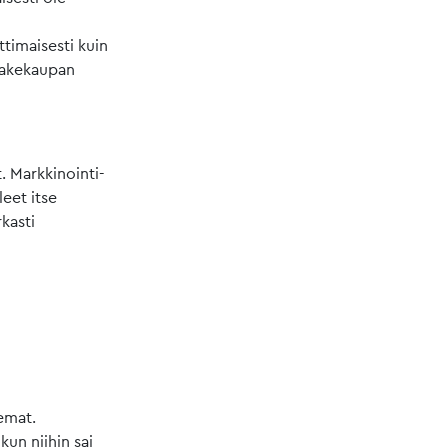
ttimaisesti kuin
osakekaupan
. Markkinointi-
leet itse
rkasti
eemat.
kun niihin sai