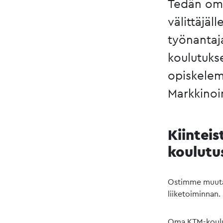
Tedän oma
välittäjäll
työnantaj
koulutuks
opiskelem
Markkinoin
Kiinteis
koulutu
Ostimme muutam
liiketoiminnan
Oma KTM-koulutu