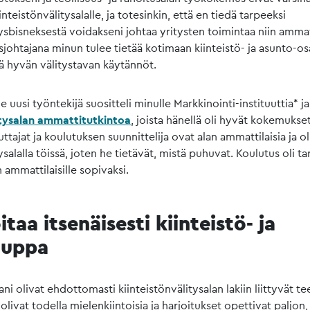
nteistönvälitysalalle, ja totesinkin, että en tiedä tarpeeksi
tysbisneksestä voidakseni johtaa yritysten toimintaa niin amma
sjohtajana minun tulee tietää kotimaan kiinteistö- ja asunto-
ä hyvän välitystavan käytännöt.
usi työntekijä suositteli minulle Markkinointi-instituuttia* ja
itysalan ammattitutkintoa
, joista hänellä oli hyvät kokemukset
uttajat ja koulutuksen suunnittelija ovat alan ammattilaisia ja ol
ysalalla töissä, joten he tietävät, mistä puhuvat. Koulutus oli ta
 ammattilaisille sopivaksi.
itaa itsenäisesti kiinteistö- ja
auppa
ni olivat ehdottomasti kiinteistönvälitysalan lakiin liittyvät t
livat todella mielenkiintoisia ja harjoitukset opettivat paljon, 