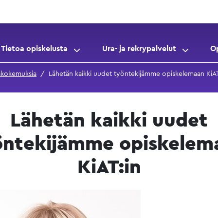
Tietoa opiskelusta
Ura- ja rekrypalvelut
O
jakokemuksia
Lähetän kaikki uudet työntekijämme opiskelemaan KiAT
Lähetän kaikki uudet
öntekijämme opiskelem
KiAT:in