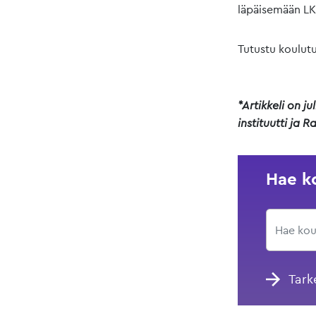
läpäisemään L
Tutustu koulut
*Artikkeli on ju
instituutti ja 
Hae k
Tark