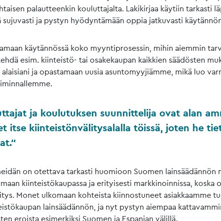
taisen palautteenkin kouluttajalta. Lakikirjaa käytiin tarkasti lä
ä sujuvasti ja pystyn hyödyntämään oppia jatkuvasti käytännön
tamaan käytännössä koko myyntiprosessin, mihin aiemmin tarv
 tehdä esim. kiinteistö- tai osakekaupan kaikkien säädösten muk
n alaisiani ja opastamaan uusia asuntomyyjiämme, mikä luo var
oiminnallemme.
ttajat ja koulutuksen suunnittelija ovat alan amm
et itse kiinteistönvälitysalalla töissä, joten he ti
at.
 meidän on otettava tarkasti huomioon Suomen lainsäädännön 
maan kiinteistökaupassa ja erityisesti markkinoinnissa, koska
itys. Monet ulkomaan kohteista kiinnostuneet asiakkaamme tu
nteistökaupan lainsäädännön, ja nyt pystyn aiempaa kattavamm
sten eroista esimerkiksi Suomen ja Espanjan välillä.