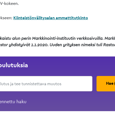
KV-kokeen.
ukseen:
Kiinteistönvälitysalan ammattitutkinto
lkaistu alun perin Markkinointi-instituutin verkkosivuilla. Markk
Rastor yhdistyivät 1.1.2020. Uuden yrityksen nimeksi tuli Rastor-
oulutuksia
Hae
ennettu haku