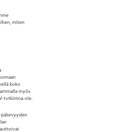
imme
iihen, miten
a
ulkomaan
kellä koko
seammalla myös
V-tutkintoa ole.
KV-pätevyyden
alan
auttoivat