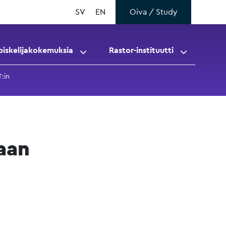
SV
EN
Oiva / Study
piskelijakokemuksia
Rastor-instituutti
:in
aan