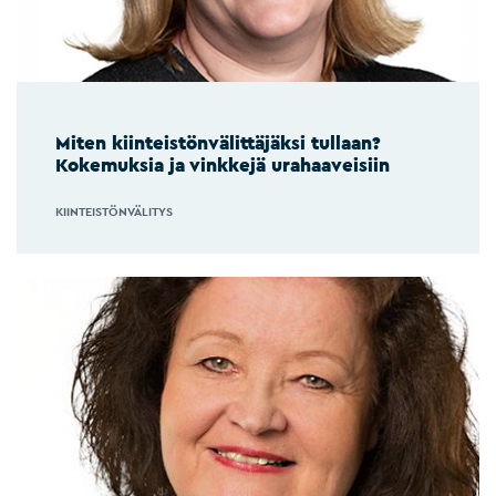
Miten kiinteistönvälittäjäksi tullaan?
Kokemuksia ja vinkkejä urahaaveisiin
KIINTEISTÖNVÄLITYS