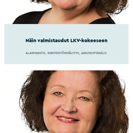
Näin valmistaudut LKV-kokeeseen
ALANVAIHTO
KIINTEISTÖNVÄLITYS
AIKUISOPISKELU