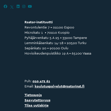
Rastor-instituutti
Revontulentie 7 • 02100 Espoo
Microkatu 1 • 70210 Kuopio
Pyhäjärvenkatu 5 A 25 • 33200 Tampere
Lemminkäisenkatu 14–18 • 20520 Turku
Sepänkatu 20 • 90100 Oulu
Hovioikeudenpuistikko 19 A • 65100 Vaasa
Puh:
010 473 61
Email:
koulutuspalvelut@rastorinst.fi
Tietosuoja
Saavutettavuus
Tilaa uutiskirje