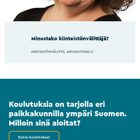
Minustako kiinteistönvälittäjä?
KIINTEISTÖNVÄLITYS
AIKUISOPISKELU
Koulutuksia on tarjolla eri
paikkakunnilla ympäri Suomen.
Milloin sinä aloitat?
Katso koulutukset