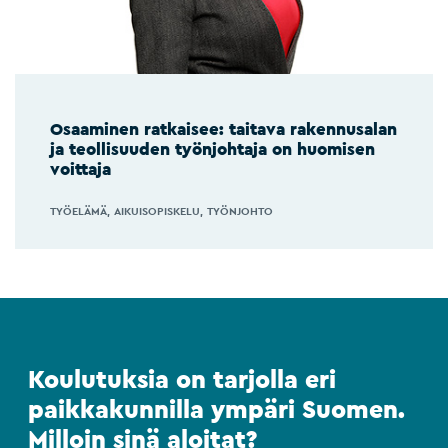
Osaaminen ratkaisee: taitava rakennusalan
ja teollisuuden työnjohtaja on huomisen
voittaja
TYÖELÄMÄ
AIKUISOPISKELU
TYÖNJOHTO
Koulutuksia on tarjolla eri
paikkakunnilla ympäri Suomen.
Milloin sinä aloitat?