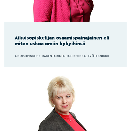
Aikuisopiskelijan osaamispainajainen eli
miten uskoa omiin kykyihinsä
AIKUISOPISKELU
RAKENTAMINEN JA TEKNIIKKA
TYÖTEKNIKKO