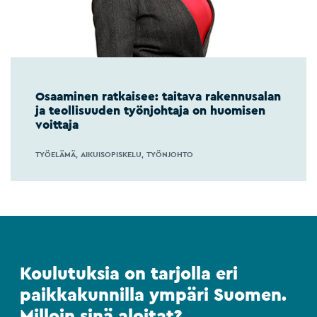
Osaaminen ratkaisee: taitava rakennusalan
ja teollisuuden työnjohtaja on huomisen
voittaja
TYÖELÄMÄ
AIKUISOPISKELU
TYÖNJOHTO
Koulutuksia on tarjolla eri
paikkakunnilla ympäri Suomen.
Milloin sinä aloitat?