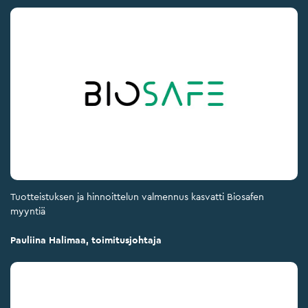
Tuotteistuksen ja hinnoittelun valmennus kasvatti Biosafen
myyntiä
Pauliina Halimaa, toimitusjohtaja