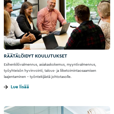
RÄÄTÄLÖIDYT KOULUTUKSET
Esihenkilövalmennus, asiakaskokemus, myyntivalmennus,
työyhteisön hyvinvointi, talous- ja liiketoimintaosaamisen
laajentaminen – työntekijästä johtotasolle.
Lue lisää