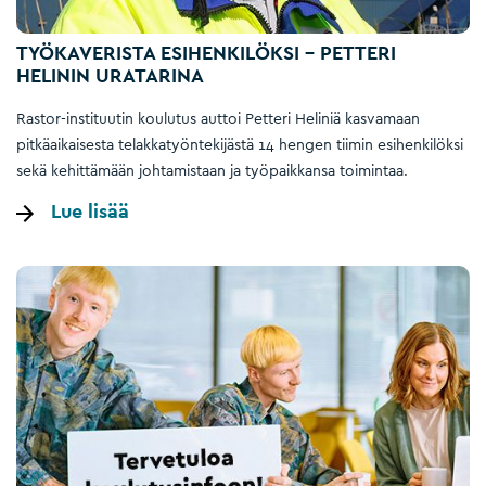
TYÖKAVERISTA ESIHENKILÖKSI – PETTERI
HELININ URATARINA
Rastor-instituutin koulutus auttoi Petteri Heliniä kasvamaan
pitkäaikaisesta telakkatyöntekijästä 14 hengen tiimin esihenkilöksi
sekä kehittämään johtamistaan ja työpaikkansa toimintaa.
Lue lisää