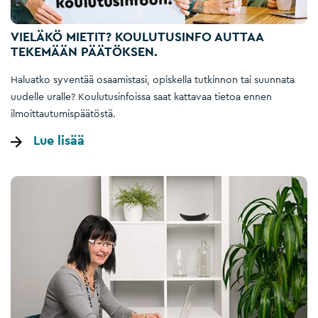
VIELÄKÖ MIETIT? KOULUTUSINFO AUTTAA
TEKEMÄÄN PÄÄTÖKSEN.
Haluatko syventää osaamistasi, opiskella tutkinnon tai suunnata
uudelle uralle? Koulutusinfoissa saat kattavaa tietoa ennen
ilmoittautumispäätöstä.
Lue lisää