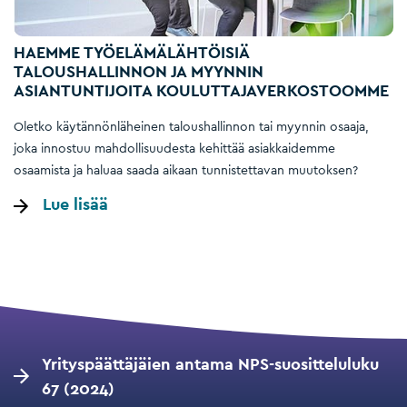
HAEMME TYÖELÄMÄLÄHTÖISIÄ
TALOUSHALLINNON JA MYYNNIN
ASIANTUNTIJOITA KOULUTTAJAVERKOSTOOMME
Oletko käytännönläheinen taloushallinnon tai myynnin osaaja,
joka innostuu mahdollisuudesta kehittää asiakkaidemme
osaamista ja haluaa saada aikaan tunnistettavan muutoksen?
Lue lisää
Yrityspäättäjäien antama NPS-suositteluluku
67 (2024)