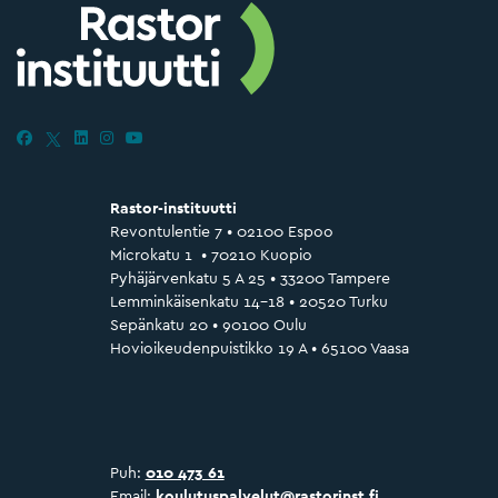
Rastor-instituutti
Revontulentie 7 • 02100 Espoo
Microkatu 1 • 70210 Kuopio
Pyhäjärvenkatu 5 A 25 • 33200 Tampere
Lemminkäisenkatu 14–18 • 20520 Turku
Sepänkatu 20 • 90100 Oulu
Hovioikeudenpuistikko 19 A • 65100 Vaasa
Puh:
010 473 61
Email:
koulutuspalvelut@rastorinst.fi