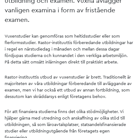
utbildning och examen. Vuxna avlägger
vanligen examina i form av fristående
examen.
Vuxenstudier kan genomföras som heltidsstudier eller som
flerformsstudier. Rastor-instituuttis förberedande utbildningar har
i regel en närstudiedag i månaden och mellan dessa dagar
fördjupas studierna och kunnandet i den verkliga arbetsmiljön.
På detta sätt omsätt inlärningen direkt till praktiskt arbete.
Rastor-instituuttis utbud av vuxenstudier är brett. Traditionellt är
majoriteten av våra utbildningar förberedande till avläggande av
examen, men vi har också ett utbud av annan fortbildning, som
dessutom kan skräddarsys enligt företagens behov.
För att finansiera studierna finns det olika stödmöjligheter. Vi
hjälper gärna med utredning och anskaffning av olika stöd till
utbildningen, så som läroavtalsplatser, statsandelsfinansierade
studier eller utbildningutgående från företagets egen
finansiering.