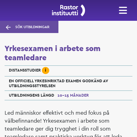
SÖK UTBILDNINGAR
Yrkesexamen i arbete som
teamledare
i
DISTANSSTUDIER
EN OFFICIELL YRKESINRIKTAD EXAMEN GODKÄND AV
UTBILDNINGSSTYRELSEN
UTBILDNINGENS LÄNGD
10–15 MÅNADER
Led människor effektivt och med fokus på
välbefinnande! Yrkesexamen i arbete som
teamledare ger dig trygghet i din roll som
teamledare samt praktiska verktyg för att leda