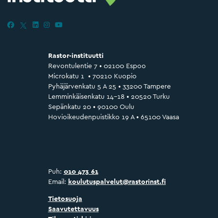
Rastor-instituutti
Revontulentie 7 • 02100 Espoo
Microkatu 1 • 70210 Kuopio
Pyhäjärvenkatu 5 A 25 • 33200 Tampere
Lemminkäisenkatu 14–18 • 20520 Turku
Sepänkatu 20 • 90100 Oulu
Hovioikeudenpuistikko 19 A • 65100 Vaasa
Puh:
010 473 61
Email:
koulutuspalvelut@rastorinst.fi
Tietosuoja
Saavutettavuus