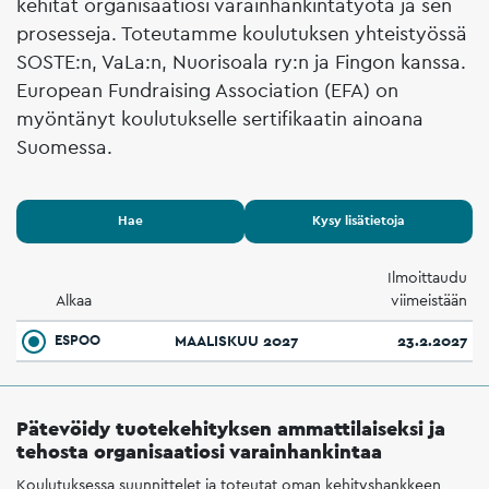
kehität organisaatiosi varainhankintatyötä ja sen
prosesseja. Toteutamme koulutuksen yhteistyössä
SOSTE:n, VaLa:n, Nuorisoala ry:n ja Fingon kanssa.
European Fundraising Association (EFA) on
myöntänyt koulutukselle sertifikaatin ainoana
Suomessa.
Hae
Kysy lisätietoja
Ilmoittaudu
Alkaa
viimeistään
ESPOO
MAALISKUU 2027
23.2.2027
Pätevöidy tuotekehityksen ammattilaiseksi ja
tehosta organisaatiosi varainhankintaa
Koulutuksessa suunnittelet ja toteutat oman kehityshankkeen,