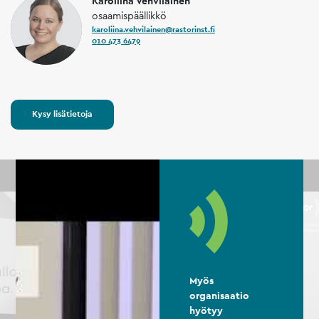
Karoliina Vehviläinen
osaamispäällikkö
karoliina.vehvilainen@rastorinst.fi
010 473 6479
Kysy lisätietoja
Myös
organisaatio
hyötyy