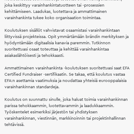
joka keskittyy varainhankintatuotteen tai -prosessien
kehittämiseen. Laadukas, luotettava ja ammattimainen
varainhankinta tukee koko organisaation toimintaa.
Koulutuksen sisällöt vahvistavat osaamistasi varainhankintaan
liittyvissä projekteissa. Opit ymmärtämään brändin merkityksen ja
hyödyntämään digitaalisia kanavia paremmin. Tutkinnon
suoritettuasi osaat toteuttaa ja kehittää varainhankintaa
asiakaslähtöisesti ja tehokkaasti.
Ammattimainen varainhankinta -koulutuksen suoritettuasi saat EFA
Certified Fundraiser -sertifikaatin. Se takaa, että koulutus vastaa
EFA:n asettamia vaatimuksia ja noudattaa yhteisiä eurooppalaisia
varainhankinnan standardeja.
Koulutus on suunnattu sinulle, joka haluat toimia varainhankinnan
parissa tehokkaammin, luotettavammin ja laadukkaammin.
Työskentelet esimerkiksi järjestön tai yhdistyksen
varainhankinnan, viestinnän, markkinoinnin tai projektinhallinnan
tehtävissä.