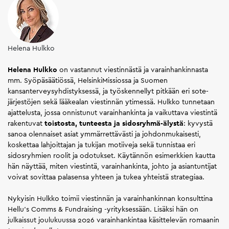
Helena Hulkko
Helena Hulkko
on vastannut viestinnästä ja varainhankinnasta
mm. Syöpäsäätiössä, HelsinkiMissiossa ja Suomen
kansanterveysyhdistyksessä, ja työskennellyt pitkään eri sote-
järjestöjen sekä lääkealan viestinnän ytimessä. Hulkko tunnetaan
ajattelusta, jossa onnistunut varainhankinta ja vaikuttava viestintä
rakentuvat
toistosta, tunteesta ja sidosryhmä-älystä
: kyvystä
sanoa olennaiset asiat ymmärrettävästi ja johdonmukaisesti,
koskettaa lahjoittajan ja tukijan motiiveja sekä tunnistaa eri
sidosryhmien roolit ja odotukset. Käytännön esimerkkien kautta
hän näyttää, miten viestintä, varainhankinta, johto ja asiantuntijat
voivat sovittaa palasensa yhteen ja tukea yhteistä strategiaa.
Nykyisin Hulkko toimii viestinnän ja varainhankinnan konsulttina
Hellu’s Comms & Fundraising -yrityksessään. Lisäksi hän on
julkaissut joulukuussa 2026 varainhankintaa käsittelevän romaanin