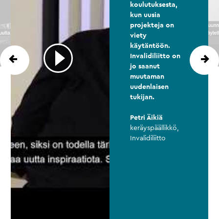
koulutuksesta,
kun uusia
projekteja on
viety
käytäntöön.
Invalidiliitto on
jo saanut
muutaman
uudenlaisen
tukijan.
Petri Äikiä
keräyspäällikkö,
Invalidiliitto