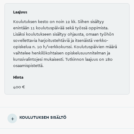
Laajuus
Koulutuksen kesto on noin 12 kk. Siihen sisältyy
enintään 11 koulutuspäivää sekä työssä oppimista.
Lisäksi koulutukseen sisältyy ohjausta, omaan työhön
sovellettavia harjoitustehtäviä ja itsenäistä verkko-
opiskelua n. 10 h/verkkokurssi. Koulutuspäivien määrä
vaihtelee henkilökohtaisen opiskelusuunnitelman ja
kurssivalintojesi mukaisesti. Tutkinnon laajuus on 180
osaamispistettä.
Hinta
400 €
KOULUTUKSEN SISÄLTÖ