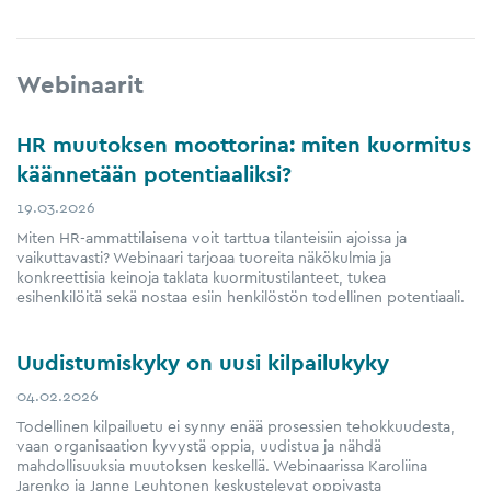
Webinaarit
HR muutoksen moottorina: miten kuormitus
käännetään potentiaaliksi?
19.03.2026
Miten HR-ammattilaisena voit tarttua tilanteisiin ajoissa ja
vaikuttavasti? Webinaari tarjoaa tuoreita näkökulmia ja
konkreettisia keinoja taklata kuormitustilanteet, tukea
esihenkilöitä sekä nostaa esiin henkilöstön todellinen potentiaali.
Uudistumiskyky on uusi kilpailukyky
04.02.2026
Todellinen kilpailuetu ei synny enää prosessien tehokkuudesta,
vaan organisaation kyvystä oppia, uudistua ja nähdä
mahdollisuuksia muutoksen keskellä. Webinaarissa Karoliina
Jarenko ja Janne Leuhtonen keskustelevat oppivasta