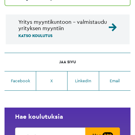
Yritys myyntikuntoon - valmistaudu
yrityksen myyntiin
KATSO KOULUTUS
JAA SIVU
Facebook
X
LinkedIn
Email
Hae koulutuksia