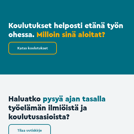
Koulutukset helposti etänä työn
ohessa.
Milloin sinä aloitat?
Katso koulutukset
Haluatko
pysyä ajan tasalla
työelämän ilmiöistä ja
koulutusasioista?
Tilaa uutiskirje