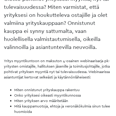
tulevaisuudessa? Miten varmistat, että
yrityksesi on houkutteleva ostajille ja olet
valmiina yrityskauppaan? Onnistunut
kauppa ei synny sattumalta, vaan
huolellisella valmistautumisella, oikeilla
valinnoilla ja asiantuntevilla neuvoilla.
Yritys myyntikuntoon on maksuton 4-osainen webinaarisarja pk-
yritysten omistajille, hallituksen jäsenille ja toimitusjohtajille, jotka
pohtivat yrityksen myyntiä nyt tai tulevaisuudessa. Webinaarissa
asiantuntijat kertovat selkeästi ja käytännönläheisesti:
Miten onnistunut yrityskauppa rakentuu
Onko yrityksesi oikeasti myyntikunnossa
Miten yrityksen arvo määritetään
Mitä kauppamuotoja, ehtoja ja veronäkökulmia sinun tulee
huomioida