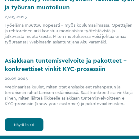
ja työuran muotoiluun
27.05.2025
Työelämä muuttuu nopeasti – myös koulumaailmassa. Opettajien
ja rehtoreiden arki koostuu moninaisista työtehtävistä ja
jatkuvasta muutoksesta. Miten muutoksessa voisi johtaa omaa
työuraansa? Webinaarin asiantuntijana Aku Varamäki.
Asiakkaan tuntemisvelvoite ja pakotteet –
konkreettiset vinkit KYC-prosessiin
20.05.2025
Webinaarissa kuulet, miten otat ensiaskeleet rahanpesun ja
terrorismin rahoittamisen estämisessä. Saat konkreettisia vinkkejä
siihen, miten lähteä liikkeelle asiakkaan tuntemisvelvoitteen eli
KYC-prosessin (know your customer) ja pakotevaatimusten…
Näytä kaikki