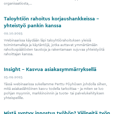
organisaatiosta,…
Taloyhtiön rahoitus korjaushankkeissa –
yhteistyö pankin kanssa
02.10.2025
Webinaarissa käydään läpi taloyhtiörahoituksen yleisiä
toimintamalleja ja käytäntöjä, jotka auttavat ymmärtämään
rahoituspäätösten taustoja ja rakentamaan sujuvaa yhteistyötä
rahoittajan kanssa.
Insight – Kasvua asiakasymmärryksellä
25.09.2025
Tässä webinaarissa sukellamme Perttu Pöyhösen johdolla siihen,
mitä asiakaslähtöinen kasvu todella tarkoittaa – ja miten se luo
pohjan myynnin, markkinoinnin ja tuote- tai palvelukehityksen
yhteispelille.
Mistä syntyy innostus työhön? Välineitä työn