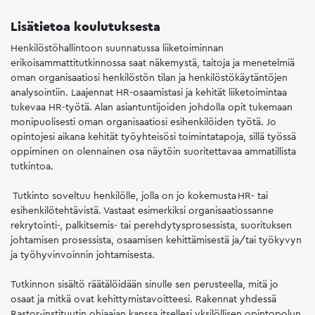
Lisätietoa koulutuksesta
Henkilöstöhallintoon suunnatussa liiketoiminnan
erikoisammattitutkinnossa saat näkemystä, taitoja ja menetelmiä
oman organisaatiosi henkilöstön tilan ja henkilöstökäytäntöjen
analysointiin. Laajennat HR-osaamistasi ja kehität liiketoimintaa
tukevaa HR-työtä. Alan asiantuntijoiden johdolla opit tukemaan
monipuolisesti oman organisaatiosi esihenkilöiden työtä. Jo
opintojesi aikana kehität työyhteisösi toimintatapoja, sillä työssä
oppiminen on olennainen osa näytöin suoritettavaa ammatillista
tutkintoa.
Tutkinto soveltuu henkilölle, jolla on jo kokemusta HR- tai
esihenkilötehtävistä. Vastaat esimerkiksi organisaatiossanne
rekrytointi-, palkitsemis- tai perehdytysprosessista, suorituksen
johtamisen prosessista, osaamisen kehittämisestä ja/tai työkyvyn
ja työhyvinvoinnin johtamisesta.
Tutkinnon sisältö räätälöidään sinulle sen perusteella, mitä jo
osaat ja mitkä ovat kehittymistavoitteesi. Rakennat yhdessä
Rastor-instituutin ohjaajan kanssa itsellesi yksilöllisen opintopolun,