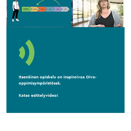
Itsenäinen opiskelu on inspiroivaa Oiva-
oppimisympäristössä.
Katso esittelyvideo!