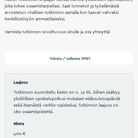
joka tukee osaamistarpeitasi. Saat tunnetun ja työelämässä
arvostetun virallisen tutkinnon samalla kun kasvat vahvaksi
henkilöstötyön ammattilaiseksi.
Varmista tutkinnon soveltuvuus sinulle ja ota yhteyttä!
Tulosta / tallenna (PDF)
Laajuus
Tutkinnon suunniteltu kesto on n. 12 kk. Siihen sisältyy
yksilöllisen opiskelupolkusi mukaiset etäkoulutuspäivät
sekä itsenäistä verkko-opiskelua. Tutkinnon laajuus on
180 osaamispistettä.
Hinta
400 €