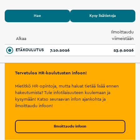
Hae
Kysy lisätietoja
Ilmoittaudu
Alkaa
viimeistään
ETÄKOULUTUS
7.10.2026
23.9.2026
Tervetuloa HR-koulutusten infoon!
Mietitkö HR-opintoja, mutta haluat tietää lisää ennen
hakeutumista? Tule infotilaisuuteen kuulemaan ja
kysymään! Katso seuraavan infon ajankohta ja
ilmoittaudu infoon!
Ilmoittaudu infoon