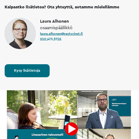
Kaipaatko lisätietoa? Ota yhteyttä, autamme mielellämme
Laura Alhonen
osaamispäällikkö
laura.alhonen@rastorinst.fi
010 473 6701
Kysy lisätietoja