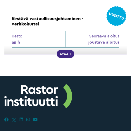
UUSITTU
Kestävä vastuullisuusjohtaminen -
verkkokurssi
Kesto
Seuraava aloitus
25 h
joustava aloitus
AVAA +