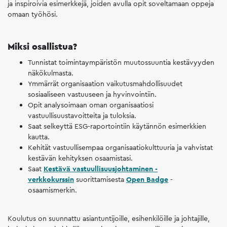
ja inspiroivia esimerkkejä, joiden avulla opit soveltamaan oppeja
omaan työhösi.
Miksi osallistua?
Tunnistat toimintaympäristön muutossuuntia kestävyyden
näkökulmasta.
Ymmärrät organisaation vaikutusmahdollisuudet
sosiaaliseen vastuuseen ja hyvinvointiin.
Opit analysoimaan oman organisaatiosi
vastuullisuustavoitteita ja tuloksia.
Saat selkeyttä ESG-raportointiin käytännön esimerkkien
kautta.
Kehität vastuullisempaa organisaatiokulttuuria ja vahvistat
kestävän kehityksen osaamistasi.
Saat
Kestävä vastuullisuusjohtaminen -
verkkokurssin
suorittamisesta
Open Badge
-
osaamismerkin.
Koulutus on suunnattu asiantuntijoille, esihenkilöille ja johtajille,