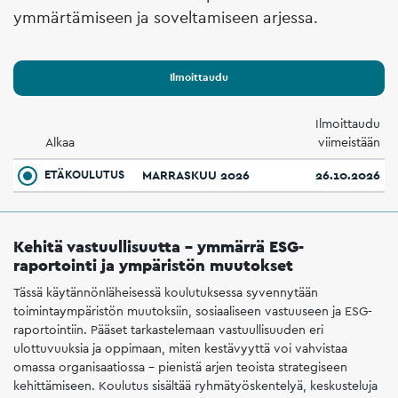
ymmärtämiseen ja soveltamiseen arjessa.
Ilmoittaudu
Ilmoittaudu
Alkaa
viimeistään
ETÄKOULUTUS
MARRASKUU 2026
26.10.2026
Kehitä vastuullisuutta – ymmärrä ESG-
raportointi ja ympäristön muutokset
Tässä käytännönläheisessä koulutuksessa syvennytään
toimintaympäristön muutoksiin, sosiaaliseen vastuuseen ja ESG-
raportointiin. Pääset tarkastelemaan vastuullisuuden eri
ulottuvuuksia ja oppimaan, miten kestävyyttä voi vahvistaa
omassa organisaatiossa – pienistä arjen teoista strategiseen
kehittämiseen. Koulutus sisältää ryhmätyöskentelyä, keskusteluja