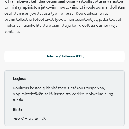
jotka haluavat kehittää organisaationsa vastuullisuutta ja varautua
toimintaympäristön jatkuviin muutoksiin. Etäkoulutus mahdollistaa
osallistumisen joustavasti työn ohessa. Koulutuksen ovat
suunnitelleet ja toteuttavat työelämän asiantuntijat, jotka tuovat
mukanaan ajankohtaista osaamista ja konkreettisia esimerkkejä
kentältä.
Tulosta / tallenna (PDF)
Laajuus
Koulutus kestää 3 kk sisältäen 1 etäkoulutuspäivän,
oppimistehtävän sekä itsenäistä verkko-opiskelua n. 25
tuntia.
Hinta
920 €
+ alv 25,5%