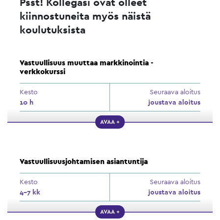
Psst! Kollegasi ovat olleet
kiinnostuneita myös näistä
koulutuksista
Vastuullisuus muuttaa markkinointia -
verkkokurssi
Kesto
Seuraava aloitus
10 h
joustava aloitus
AVAA +
Vastuullisuusjohtamisen asiantuntija
Kesto
Seuraava aloitus
4–7 kk
joustava aloitus
AVAA +