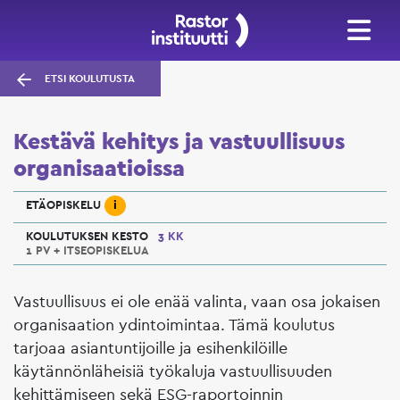
ETSI KOULUTUSTA
Kestävä kehitys ja vastuullisuus
organisaatioissa
i
ETÄOPISKELU
KOULUTUKSEN KESTO
3 KK
1 PV + ITSEOPISKELUA
Vastuullisuus ei ole enää valinta, vaan osa jokaisen
organisaation ydintoimintaa. Tämä koulutus
tarjoaa asiantuntijoille ja esihenkilöille
käytännönläheisiä työkaluja vastuullisuuden
kehittämiseen sekä ESG-raportoinnin