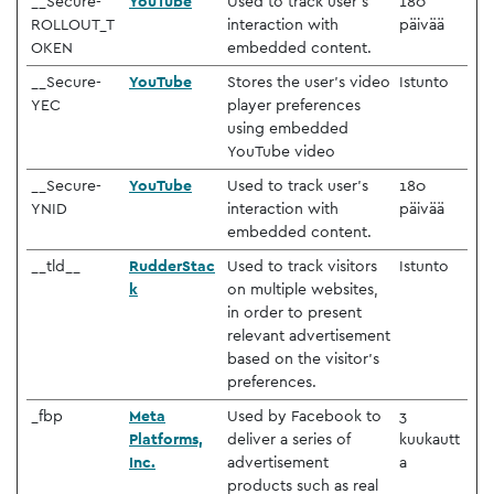
__Secure-
YouTube
Used to track user’s
180
ROLLOUT_T
interaction with
päivää
OKEN
embedded content.
__Secure-
YouTube
Stores the user's video
Istunto
YEC
player preferences
using embedded
YouTube video
__Secure-
YouTube
Used to track user’s
180
YNID
interaction with
päivää
embedded content.
__tld__
RudderStac
Used to track visitors
Istunto
k
on multiple websites,
in order to present
relevant advertisement
based on the visitor's
preferences.
_fbp
Meta
Used by Facebook to
3
Platforms,
deliver a series of
kuukautt
Inc.
advertisement
a
products such as real