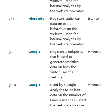
website. Used for
internal analytics by
the website operator.
_cltk
Microsoft
Registers statistical
Istunto
data on users'
behaviour on the
website. Used for
internal analytics by
the website operator.
_ga
Google
Registers a unique ID
2 vuotta
that is used to
generate statistical
data on how the
visitor uses the
website.
_ga_#
Google
Used by Google
2 vuotta
Analytics to collect
data on the number of
times a user has visited
the website as well as