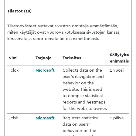
Tilastot (18)
Tilastoevästeet auttavat sivuston omistajia ymmärtämään,
miten käyttäjät ovat vuorovaikutuksessa sivustojen kanssa,
keräämällä ja raportoimalla tietoja nimettömästi.
Säilytyksen
Nimi
Tarjoaja
Tarkoitus
enimmäiskes
_clck
Microsoft
Collects data on the
1 vuosi
user’s navigation and
behavior on the
website. This is used
to compile statistical
reports and heatmaps
for the website owner.
_clsk
Microsoft
Registers statistical
1 päivä
data on users'
behaviour on the