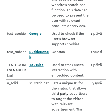
website’s search-bar-
function. This data can
be used to present the
user with relevant
products or services.
test_cookie
Google
Used to check if the
1 päivä
user's browser
supports cookies.
test_rudder
RudderStac
Odottaa
1 vuosi
k
TESTCOOKI
YouTube
Used to track user’s
1 päivä
ESENABLED
interaction with
[x2]
embedded content.
u_sclid
sc-static.net
Sets a unique ID for
Pysyvä
the visitor, that allows
third party advertisers
to target the visitor
with relevant
advertisement. This