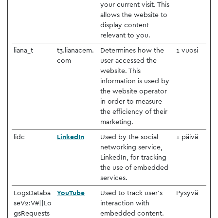
your current visit. This
allows the website to
display content
relevant to you.
liana_t
t3.lianacem.
Determines how the
1 vuosi
com
user accessed the
website. This
information is used by
the website operator
in order to measure
the efficiency of their
marketing.
lidc
LinkedIn
Used by the social
1 päivä
networking service,
LinkedIn, for tracking
the use of embedded
services.
LogsDataba
YouTube
Used to track user’s
Pysyvä
seV2:V#||Lo
interaction with
gsRequests
embedded content.