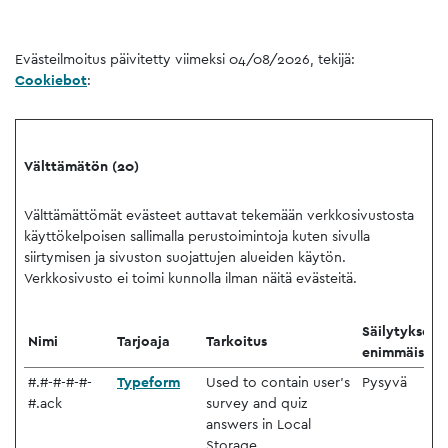
Evästeilmoitus päivitetty viimeksi 04/08/2026, tekijä:
Cookiebot
:
Välttämätön (20)
Välttämättömät evästeet auttavat tekemään verkkosivustosta
käyttökelpoisen sallimalla perustoimintoja kuten sivulla
siirtymisen ja sivuston suojattujen alueiden käytön.
Verkkosivusto ei toimi kunnolla ilman näitä evästeitä.
Säilytyksen
Nimi
Tarjoaja
Tarkoitus
enimmäiskes
#.#-#-#-#-
Typeform
Used to contain user’s
Pysyvä
#.ack
survey and quiz
answers in Local
Storage.