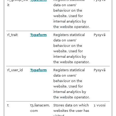
it
data on users'
behaviour on the
website. Used for
internal analytics by
the website operator.
rl_trait
Typeform
Registers statistical
Pysyvä
data on users'
behaviour on the
website. Used for
internal analytics by
the website operator.
rl_user_id
Typeform
Registers statistical
Pysyvä
data on users'
behaviour on the
website. Used for
internal analytics by
the website operator.
t
t3.lianacem.
Stores data on which
1 vuosi
com
websites the user has