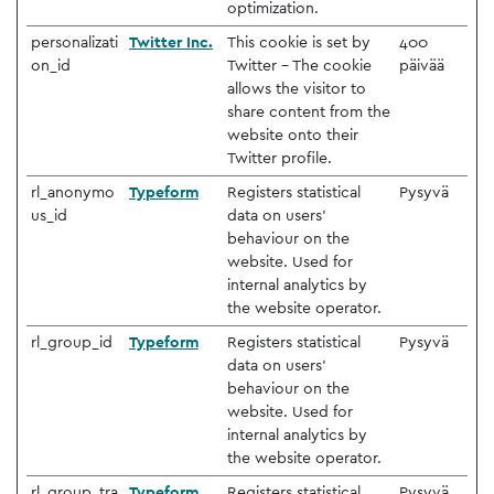
optimization.
personalizati
Twitter Inc.
This cookie is set by
400
on_id
Twitter - The cookie
päivää
allows the visitor to
share content from the
website onto their
Twitter profile.
rl_anonymo
Typeform
Registers statistical
Pysyvä
us_id
data on users'
behaviour on the
website. Used for
internal analytics by
the website operator.
rl_group_id
Typeform
Registers statistical
Pysyvä
data on users'
behaviour on the
website. Used for
internal analytics by
the website operator.
rl_group_tra
Typeform
Registers statistical
Pysyvä