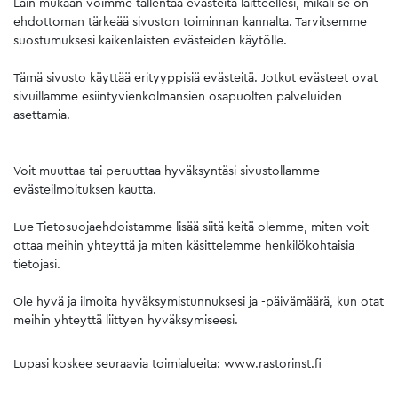
Lain mukaan voimme tallentaa evästeitä laitteellesi, mikäli se on
ehdottoman tärkeää sivuston toiminnan kannalta. Tarvitsemme
suostumuksesi kaikenlaisten evästeiden käytölle.
Tämä sivusto käyttää erityyppisiä evästeitä. Jotkut evästeet ovat
sivuillamme esiintyvienkolmansien osapuolten palveluiden
asettamia.
Voit muuttaa tai peruuttaa hyväksyntäsi sivustollamme
evästeilmoituksen kautta.
Lue Tietosuojaehdoistamme lisää siitä keitä olemme, miten voit
ottaa meihin yhteyttä ja miten käsittelemme henkilökohtaisia
tietojasi.
Ole hyvä ja ilmoita hyväksymistunnuksesi ja -päivämäärä, kun otat
meihin yhteyttä liittyen hyväksymiseesi.
Lupasi koskee seuraavia toimialueita: www.rastorinst.fi