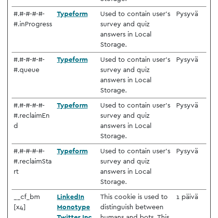
#.#-#-#-#-
Typeform
Used to contain user’s
Pysyvä
#.inProgress
survey and quiz
answers in Local
Storage.
#.#-#-#-#-
Typeform
Used to contain user’s
Pysyvä
#.queue
survey and quiz
answers in Local
Storage.
#.#-#-#-#-
Typeform
Used to contain user’s
Pysyvä
#.reclaimEn
survey and quiz
d
answers in Local
Storage.
#.#-#-#-#-
Typeform
Used to contain user’s
Pysyvä
#.reclaimSta
survey and quiz
rt
answers in Local
Storage.
__cf_bm
LinkedIn
This cookie is used to
1 päivä
[x4]
Monotype
distinguish between
Twitter Inc.
humans and bots. This