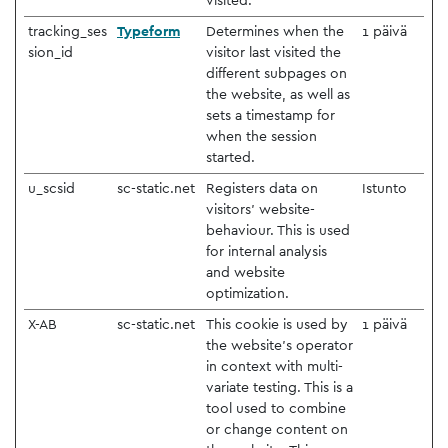
visited.
tracking_ses
Typeform
Determines when the
1 päivä
sion_id
visitor last visited the
different subpages on
the website, as well as
sets a timestamp for
when the session
started.
u_scsid
sc-static.net
Registers data on
Istunto
visitors' website-
behaviour. This is used
for internal analysis
and website
optimization.
X-AB
sc-static.net
This cookie is used by
1 päivä
the website’s operator
in context with multi-
variate testing. This is a
tool used to combine
or change content on