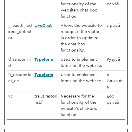
functionality of the
päivää
website's chat-box
function.
__oauth_red
LiveChat
Allows the website to
1 päivä
irect_detect
recoqnise the visitor,
or
in order to optimize
the chat-box
functionality.
tf_random_i
Typeform
Used to implement
Pysyvä
d
forms on the website.
tf_responde
Typeform
Used to implement
6
nt_cc
forms on the website.
kuukautt
a
vc
tralut.rastori
Necessary for the
400
nst.fi
functionality of the
päivää
website's chat-box
function.