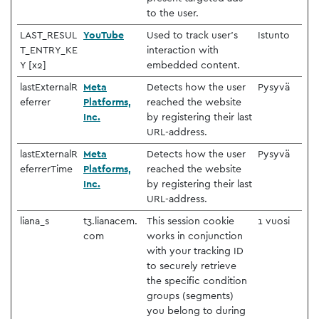
to the user.
LAST_RESUL
YouTube
Used to track user’s
Istunto
T_ENTRY_KE
interaction with
Y [x2]
embedded content.
lastExternalR
Meta
Detects how the user
Pysyvä
eferrer
Platforms,
reached the website
Inc.
by registering their last
URL-address.
lastExternalR
Meta
Detects how the user
Pysyvä
eferrerTime
Platforms,
reached the website
Inc.
by registering their last
URL-address.
liana_s
t3.lianacem.
This session cookie
1 vuosi
com
works in conjunction
with your tracking ID
to securely retrieve
the specific condition
groups (segments)
you belong to during