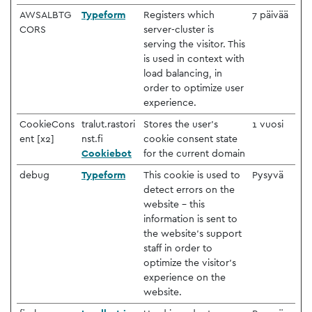
AWSALBTG
Typeform
Registers which
7 päivää
CORS
server-cluster is
serving the visitor. This
is used in context with
load balancing, in
order to optimize user
experience.
CookieCons
tralut.rastori
Stores the user's
1 vuosi
ent [x2]
nst.fi
cookie consent state
Cookiebot
for the current domain
debug
Typeform
This cookie is used to
Pysyvä
detect errors on the
website - this
information is sent to
the website's support
staff in order to
optimize the visitor's
experience on the
website.