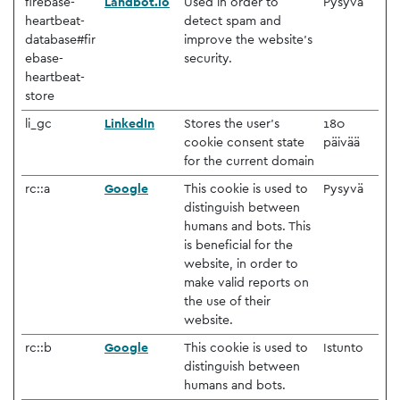
firebase-
Landbot.io
Used in order to
Pysyvä
heartbeat-
detect spam and
database#fir
improve the website's
ebase-
security.
heartbeat-
store
li_gc
LinkedIn
Stores the user's
180
cookie consent state
päivää
for the current domain
rc::a
Google
This cookie is used to
Pysyvä
distinguish between
humans and bots. This
is beneficial for the
website, in order to
make valid reports on
the use of their
website.
rc::b
Google
This cookie is used to
Istunto
distinguish between
humans and bots.