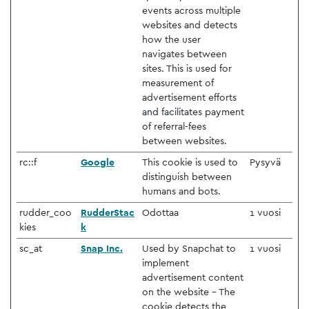
events across multiple
websites and detects
how the user
navigates between
sites. This is used for
measurement of
advertisement efforts
and facilitates payment
of referral-fees
between websites.
rc::f
Google
This cookie is used to
Pysyvä
distinguish between
humans and bots.
rudder_coo
RudderStac
Odottaa
1 vuosi
kies
k
sc_at
Snap Inc.
Used by Snapchat to
1 vuosi
implement
advertisement content
on the website - The
cookie detects the