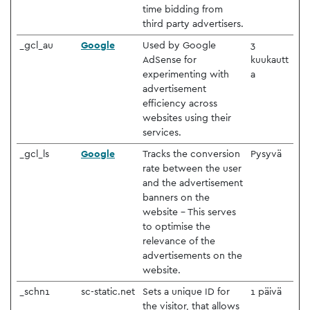
time bidding from
third party advertisers.
_gcl_au
Google
Used by Google
3
AdSense for
kuukautt
experimenting with
a
advertisement
efficiency across
websites using their
services.
_gcl_ls
Google
Tracks the conversion
Pysyvä
rate between the user
and the advertisement
banners on the
website - This serves
to optimise the
relevance of the
advertisements on the
website.
_schn1
sc-static.net
Sets a unique ID for
1 päivä
the visitor, that allows