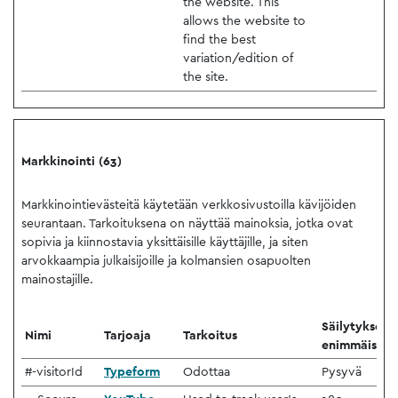
the website. This
allows the website to
find the best
variation/edition of
the site.
Markkinointi (63)
Markkinointievästeitä käytetään verkkosivustoilla kävijöiden
seurantaan. Tarkoituksena on näyttää mainoksia, jotka ovat
sopivia ja kiinnostavia yksittäisille käyttäjille, ja siten
arvokkaampia julkaisijoille ja kolmansien osapuolten
mainostajille.
Säilytyksen
Nimi
Tarjoaja
Tarkoitus
enimmäiskes
#-visitorId
Typeform
Odottaa
Pysyvä