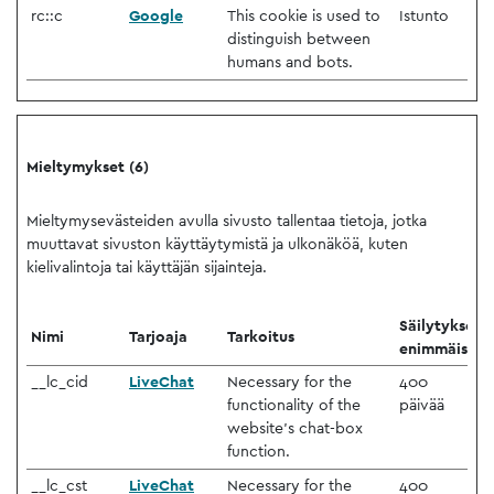
rc::c
Google
This cookie is used to
Istunto
distinguish between
humans and bots.
Mieltymykset (6)
Mieltymysevästeiden avulla sivusto tallentaa tietoja, jotka
muuttavat sivuston käyttäytymistä ja ulkonäköä, kuten
kielivalintoja tai käyttäjän sijainteja.
Säilytyksen
Nimi
Tarjoaja
Tarkoitus
enimmäiskes
__lc_cid
LiveChat
Necessary for the
400
functionality of the
päivää
website's chat-box
function.
__lc_cst
LiveChat
Necessary for the
400