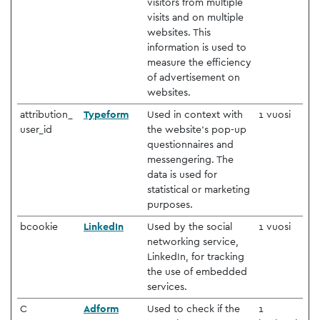
visitors from multiple
visits and on multiple
websites. This
information is used to
measure the efficiency
of advertisement on
websites.
attribution_
Typeform
Used in context with
1 vuosi
user_id
the website’s pop-up
questionnaires and
messengering. The
data is used for
statistical or marketing
purposes.
bcookie
LinkedIn
Used by the social
1 vuosi
networking service,
LinkedIn, for tracking
the use of embedded
services.
C
Adform
Used to check if the
1