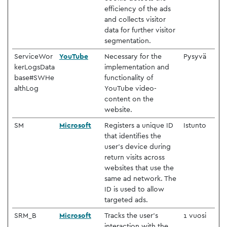
efficiency of the ads
and collects visitor
data for further visitor
segmentation.
ServiceWor
YouTube
Necessary for the
Pysyvä
kerLogsData
implementation and
base#SWHe
functionality of
althLog
YouTube video-
content on the
website.
SM
Microsoft
Registers a unique ID
Istunto
that identifies the
user's device during
return visits across
websites that use the
same ad network. The
ID is used to allow
targeted ads.
SRM_B
Microsoft
Tracks the user’s
1 vuosi
interaction with the