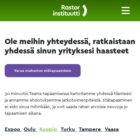
Ole meihin yhteydessä, ratkaistaan
yhdessä sinun yrityksesi haasteet
Varaa maksuton etätapaaminen
30 minuutin Teams-tapaamisessa kartoitamme yhdessä tilanteesi
ja annamme ehdotuksemme jatkotoimenpiteistä. Etätapaaminen
ei sido sinua mihinkään, ja voit saada rahan arvoisia neuvoja jo
tapaamisen aikana.
Espoo
Oulu
Kuopio
Turku
Tampere
Vaasa