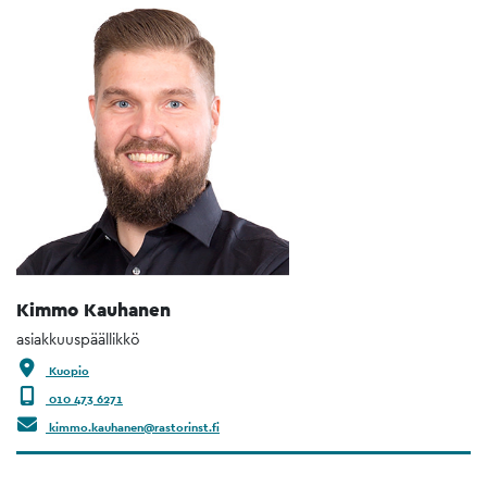
Kimmo Kauhanen
asiakkuuspäällikkö
Kuopio
010 473 6271
kimmo.kauhanen@rastorinst.fi