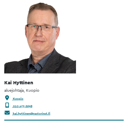
Kai Hyttinen
aluejohtaja, Kuopio
Kuopio
010 473 6698
kai.hyttinen@rastorinst.fi