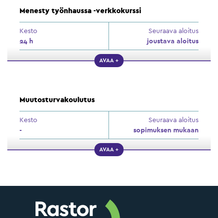
Menesty työnhaussa -verkkokurssi
Kesto
Seuraava aloitus
24 h
joustava aloitus
AVAA +
Muutosturvakoulutus
Kesto
Seuraava aloitus
-
sopimuksen mukaan
AVAA +