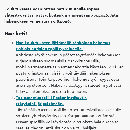
Koulutuksessa voi aloittaa heti kun sinulle sopiva
yhteistyöyritys löytyy, kuitenkin viimeistään 3.9.2026. Jätä
hakemuksesi viimeistään 9.8.2026.
Hae heti!
Hae koulutukseen jättämällä sähköinen hakemus
Pohjois-Karjalan työllisyysalueelle.
Kohdasta Täytä hakemus pääset täyttämään hakemuksen.
Kirjaudu sisään suomalaisilla pankkitunnuksilla,
mobiilivarmennetta tai varmennekorttia käyttäen. Mikäli et
pysty kirjautumaan sisään, voit täyttää hakemuksen
paperisena. Toimita paperinen hakemus työlllisyysalueen
asiointipisteeseen. Hakuaika päättyy 9.8.2026, myöhässä
tulevia hakemuksia ei oteta huomioon.
Tee osaamisprofiili Rastor-instituutin
rekrytointijärjestelmään.
Täyttämällä osaamisprofiilin nopeutat esivalintaa ja sinulle
sopivan yhteistyöyrityksen-/organisaation löytämistä.
Osaamisprofiilia voi täydentää ja muokata hakuaikana tai
saatuasi tiedon, että sinut on valittu hakijaksi