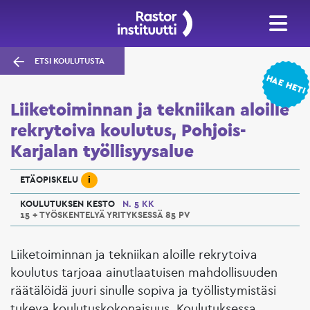
ETSI KOULUTUSTA
HAE HETI
Liiketoiminnan ja tekniikan aloille
rekrytoiva koulutus, Pohjois-
Karjalan työllisyysalue
i
ETÄOPISKELU
KOULUTUKSEN KESTO
N. 5 KK
15 + TYÖSKENTELYÄ YRITYKSESSÄ 85 PV
Liiketoiminnan ja tekniikan aloille rekrytoiva
koulutus tarjoaa ainutlaatuisen mahdollisuuden
räätälöidä juuri sinulle sopiva ja työllistymistäsi
tukeva koulutuskokonaisuus. Koulutuksessa