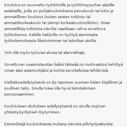
Koulutus on suunnattu työttömille ja työttömyysuhan alaisille
asiakkaille, joilla on pohjakoulutuksena peruskoulu tai lukio ja
ammatillinen koulutus (toisen asteen tutkinto tai
ammattikorkeakoulu tai ylempi korkeakoulututkinto). Ilman
ammatillista tutkintoa olevilta vaaditaan vahva soveltuva
työkokemus. Kaikille hakijoille on hyötyä aiemmasta
työkokemuksesta liiketoiminnan tai tekniikan aloilta.
Voit olla myös työurasi alussa tai alanvaihtaja.
Soveltuvan osaamistaustan lisäksi tärkeää on motivaatiosi kehittyä
oman alasi asiantuntijaksi ja toimia tavoitelluissa tehtävissä.
Kielitaitoedellytyksenä on B2-tasoinen suomen kielen kirjallinen ja
suullinen taito. Sinulla tulee olla hyvä tietotekninen
perusosaaminen.
Koulutuksen aloituksen edellytyksenä on sinulle sopivan
yhteistyöyrityksen löytyminen.
Esimerkkejä koulutuksessa mukana olevista piilotyöpaikoista: