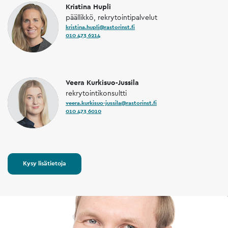
Kristina Hupli
päällikkö, rekrytointipalvelut
kristina.hupli@rastorinst.fi
010 473 6214
Veera Kurkisuo-Jussila
rekrytointikonsultti
veera.kurkisuo-jussila@rastorinst.fi
010 473 6010
Kysy lisätietoja