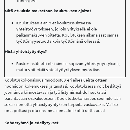
Tohmajärvi
Mitä etuuksia maksetaan koulutuksen ajalta?
Koulutuksen ajan olet koulutussuhteessa
yhteistyöyritykseen, jolloin yrityksellä ei ole
palkanmaksuvelvoitetta. Koulutuksen aikana saat samaa
työttömyysetuutta kuin työttömänä ollessasi.
Mistä yhteistyöyritys?
Rastor-instituutti etsii sinulle sopivan yhteistyöyrityksen,
mutta voit etsiä yhteistyöyrityksen myös itse.
Koulutuskokonaisuus muodostuu eri aihealueista ottaen
huomioon kokemuksesi ja taustasi. Koulutuksessa voit keskittyä
juuri sinua kiinnostavaan ja työllistymismahdollisuuksiasi
parantavaan osa-alueeseen. Koulutuskokonaisuus suunnitellaan
sekä sinun että yhteistyöyrityksen tarpeita vastaavaksi. Valitse
oma polkusi ja ota ensimmäinen askel kohti uutta uraa!
Kohderyhmä ja edellytykset