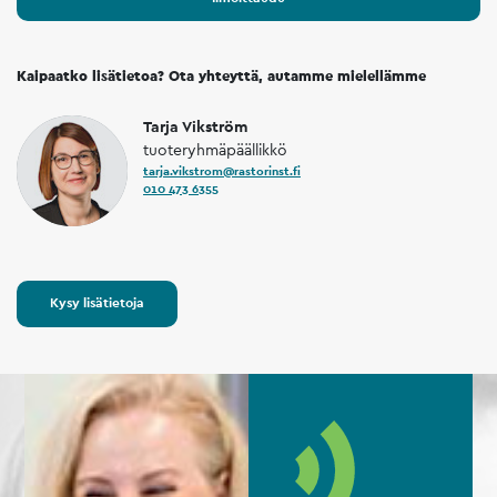
Kaipaatko lisätietoa? Ota yhteyttä, autamme mielellämme
Tarja Vikström
tuoteryhmäpäällikkö
tarja.vikstrom@rastorinst.fi
010 473 6355
Kysy lisätietoja