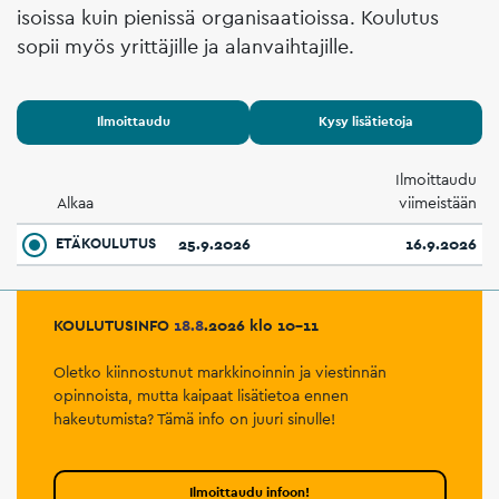
isoissa kuin pienissä organisaatioissa. Koulutus
sopii myös yrittäjille ja alanvaihtajille.
Ilmoittaudu
Kysy lisätietoja
Ilmoittaudu
Alkaa
viimeistään
ETÄKOULUTUS
25.9.2026
16.9.2026
KOULUTUSINFO
18.8
.2026 klo 10–11
Oletko kiinnostunut markkinoinnin ja viestinnän
opinnoista, mutta kaipaat lisätietoa ennen
hakeutumista? Tämä info on juuri sinulle!
Ilmoittaudu infoon!