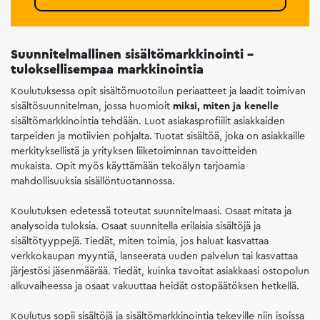
Suunnitelmallinen sisältömarkkinointi –
tuloksellisempaa markkinointia
Koulutuksessa opit sisältömuotoilun periaatteet ja laadit toimivan
sisältösuunnitelman, jossa huomioit
miksi, miten ja kenelle
sisältömarkkinointia tehdään. Luot asiakasprofiilit asiakkaiden
tarpeiden ja motiivien pohjalta. Tuotat sisältöä, joka on asiakkaille
merkityksellistä ja yrityksen liiketoiminnan tavoitteiden
mukaista. Opit myös käyttämään tekoälyn tarjoamia
mahdollisuuksia sisällöntuotannossa.
Koulutuksen edetessä toteutat suunnitelmaasi. Osaat mitata ja
analysoida tuloksia. Osaat suunnitella erilaisia sisältöjä ja
sisältötyyppejä. Tiedät, miten toimia, jos haluat kasvattaa
verkkokaupan myyntiä, lanseerata uuden palvelun tai kasvattaa
järjestösi jäsenmäärää. Tiedät, kuinka tavoitat asiakkaasi ostopolun
alkuvaiheessa ja osaat vakuuttaa heidät ostopäätöksen hetkellä.
Koulutus sopii sisältöjä ja sisältömarkkinointia tekeville niin isoissa