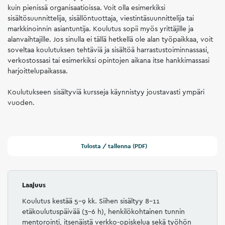
kuin pienissä organisaatioissa. Voit olla esimerkiksi
sisältösuunnittelija, sisällöntuottaja, viestintäsuunnittelija tai
markkinoinnin asiantuntija. Koulutus sopii myös yrittäjille ja
alanvaihtajille. Jos sinulla ei tällä hetkellä ole alan työpaikkaa, voit
soveltaa koulutuksen tehtäviä ja sisältöä harrastustoiminnassasi,
verkostossasi tai esimerkiksi opintojen aikana itse hankkimassasi
harjoittelupaikassa.
Koulutukseen sisältyviä kursseja käynnistyy joustavasti ympäri
vuoden.
Tulosta / tallenna (PDF)
Laajuus
Koulutus kestää 5–9 kk. Siihen sisältyy 8–11
etäkoulutuspäivää (3–6 h), henkilökohtainen tunnin
mentorointi, itsenäistä verkko-opiskelua sekä työhön