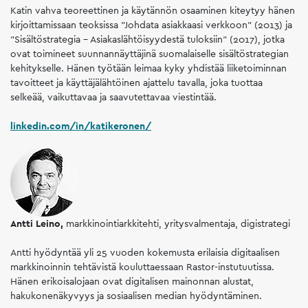
Katin vahva teoreettinen ja käytännön osaaminen kiteytyy hänen
kirjoittamissaan teoksissa "Johdata asiakkaasi verkkoon" (2013) ja
"Sisältöstrategia – Asiakaslähtöisyydestä tuloksiin" (2017), jotka
ovat toimineet suunnannäyttäjinä suomalaiselle sisältöstrategian
kehitykselle. Hänen työtään leimaa kyky yhdistää liiketoiminnan
tavoitteet ja käyttäjälähtöinen ajattelu tavalla, joka tuottaa
selkeää, vaikuttavaa ja saavutettavaa viestintää.
linkedin.com/in/katikeronen/
Antti Leino,
markkinointiarkkitehti, yritysvalmentaja, digistrategi
Antti hyödyntää yli 25 vuoden kokemusta erilaisia digitaalisen
markkinoinnin tehtävistä kouluttaessaan Rastor-instutuutissa.
Hänen erikoisalojaan ovat digitalisen mainonnan alustat,
hakukonenäkyvyys ja sosiaalisen median hyödyntäminen.