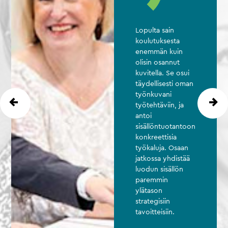
Lopulta sain
koulutuksesta
enemmän kuin
olisin osannut
kuvitella. Se osui
täydellisesti oman
työnkuvani
työtehtäviin, ja
antoi
sisällöntuotantoon
konkreettisia
työkaluja. Osaan
jatkossa yhdistää
luodun sisällön
paremmin
ylätason
strategisiin
tavoitteisiin.