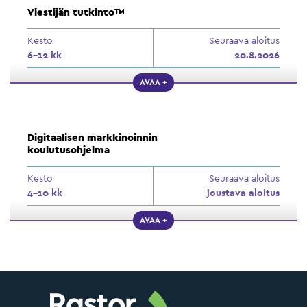
Viestijän tutkinto™
Kesto
Seuraava aloitus
6–12 kk
20.8.2026
AVAA +
Digitaalisen markkinoinnin
koulutusohjelma
Kesto
Seuraava aloitus
4–10 kk
joustava aloitus
AVAA +