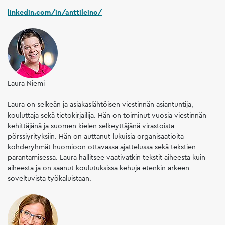
linkedin.com/in/anttileino/
Laura Niemi
Laura on selkeän ja asiakaslähtöisen viestinnän asiantuntija,
kouluttaja sekä tietokirjailija. Hän on toiminut vuosia viestinnän
kehittäjänä ja suomen kielen selkeyttäjänä virastoista
pörssiyrityksiin. Hän on auttanut lukuisia organisaatioita
kohderyhmät huomioon ottavassa ajattelussa sekä tekstien
parantamisessa. Laura hallitsee vaativatkin tekstit aiheesta kuin
aiheesta ja on saanut koulutuksissa kehuja etenkin arkeen
soveltuvista työkaluistaan.