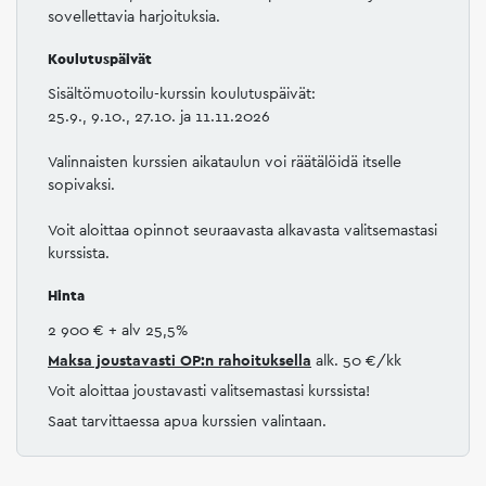
sovellettavia harjoituksia.
Koulutuspäivät
Sisältömuotoilu-kurssin koulutuspäivät:
25.9., 9.10., 27.10. ja 11.11.2026
Valinnaisten kurssien aikataulun voi räätälöidä itselle
sopivaksi.
Voit aloittaa opinnot seuraavasta alkavasta valitsemastasi
kurssista.
Hinta
2 900 €
+ alv 25,5%
Maksa joustavasti
OP:n rahoituksella
alk. 50 €/kk
Voit aloittaa joustavasti valitsemastasi kurssista!
Saat tarvittaessa apua kurssien valintaan.