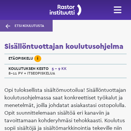
ETSI KOULUTUSTA
Sisällöntuottajan koulutusohjelma
i
ETÄOPISKELU
KOULUTUKSEN KESTO
5 - 9 KK
8–11 PV + ITSEOPISKELUA
Opi tuloksellista sisältömuotoilua! Sisällöntuottajan
koulutusohjelmassa saat konkreettiset työkalut ja
menetelmät, joilla johdatat asiakastasi ostopolulla.
Opit suunnittelemaan sisältöä eri kanaviin ja
tavoittamaan kohderyhmäsi tehokkaasti. Koulutus
sopii sisältöjä ja sisältömarkkinointia tekeville niin