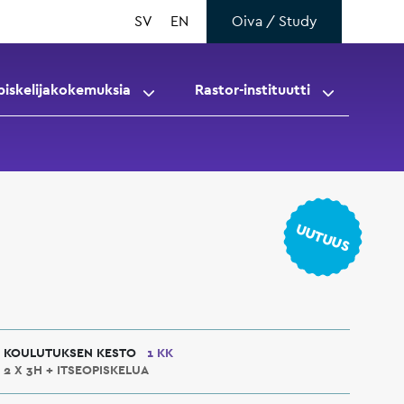
SV
EN
Oiva / Study
piskelijakokemuksia
Rastor-instituutti
UUTUUS
KOULUTUKSEN KESTO
1 KK
2 X 3H + ITSEOPISKELUA