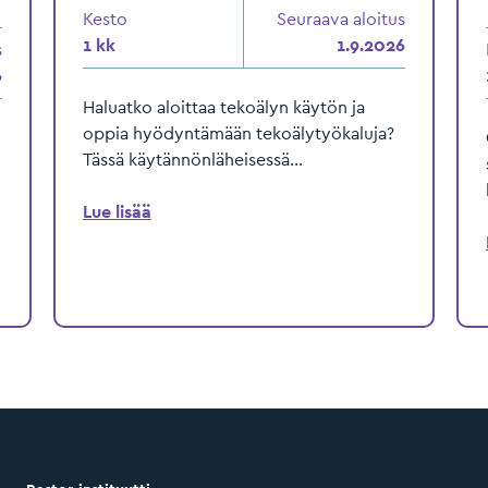
Kesto
Seuraava aloitus
1 kk
1.9.2026
s
6
Haluatko aloittaa tekoälyn käytön ja
oppia hyödyntämään tekoälytyökaluja?
Tässä käytännönläheisessä...
Lue lisää