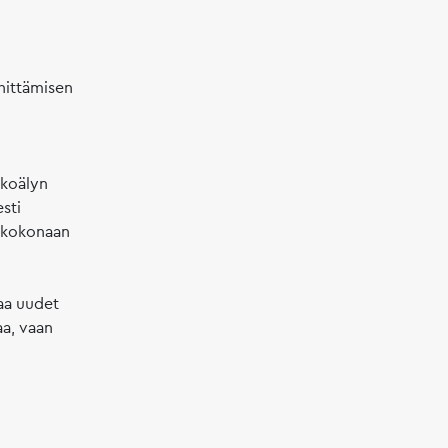
hittämisen
ekoälyn
sti
n kokonaan
kaa uudet
aa, vaan