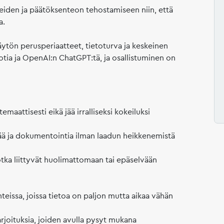
heiden ja päätöksenteon tehostamiseen niin, että
a.
äytön perusperiaatteet, tietoturva ja keskeinen
tia ja OpenAI:n ChatGPT:tä, ja osallistuminen on
maattisesti eikä jää irralliseksi kokeiluksi
tää ja dokumentointia ilman laadun heikkenemistä
jotka liittyvät huolimattomaan tai epäselvään
teissa, joissa tietoa on paljon mutta aikaa vähän
arjoituksia, joiden avulla pysyt mukana