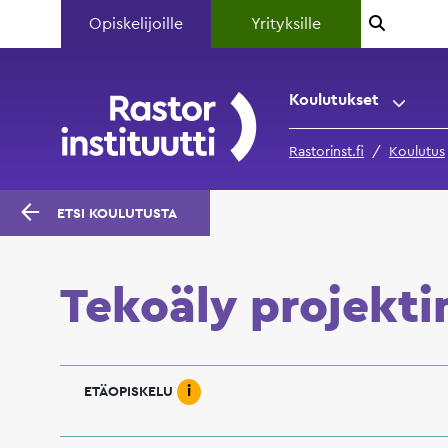
Opiskelijoille
Yrityksille
Koulutukset
Rastorinst.fi
Koulutus
ETSI KOULUTUSTA
Tekoäly projekti
i
ETÄOPISKELU