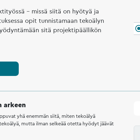
tityössä – missä siitä on hyötyä ja
utuksessa opit tunnistamaan tekoälyn
 hyödyntämään sitä projektipäällikön
n arkeen
riippuvat yhä enemmän siitä, miten tekoälyä
tekoälyä, mutta ilman selkeää otetta hyödyt jäävät