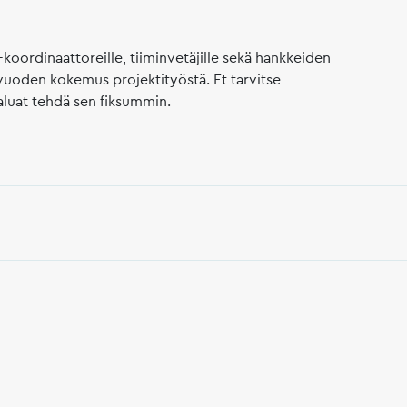
-koordinaattoreille, tiiminvetäjille sekä hankkeiden
in vuoden kokemus projektityöstä. Et tarvitse
 haluat tehdä sen fiksummin.