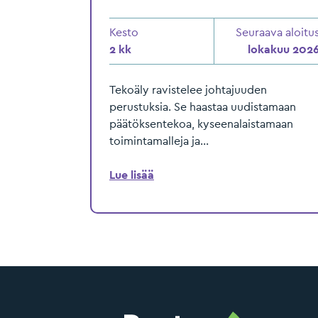
Kesto
Seuraava aloitu
2 kk
lokakuu 202
Tekoäly ravistelee johtajuuden
perustuksia. Se haastaa uudistamaan
päätöksentekoa, kyseenalaistamaan
toimintamalleja ja...
Lue lisää