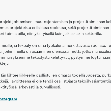
a projektijohtamisen, muutosjohtamisen ja projektitoiminnan ke
s projekteista erilaisissa rooleissa, sekä projektitoiminnan
toimialoilla, niin yksityisellä kuin julkisellakin sektorilla.
isille, ja tekoäly on siinä työkaluna merkittävässä roolissa. T
iä, joihin meillä on osaaminen olemassa, mutta jotka manuaalise
ja ymmärryksemme tekoälystä kehittyvät, pystymme löytämää
kteja.
 Hän lähtee liikkeelle osallistujien omasta todellisuudesta, pur
kkejä. Tavoitteena ei ole tehdä osallistujasta tekoälyasiantuntij
ityössä järkevästi ja turvallisesti.
Instagram