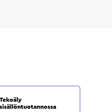
Tekoäly
sisällöntuotannossa