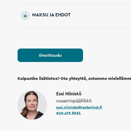
MAKSU JA EHDOT
Ilmoittaudu
Kaipaatko lisätietoa? Ota yhteyttä, autamme mielelläm
Essi Niinistö
osaamispäällikkö
essi.niinisto@rastorinst.fi
010 473 6031