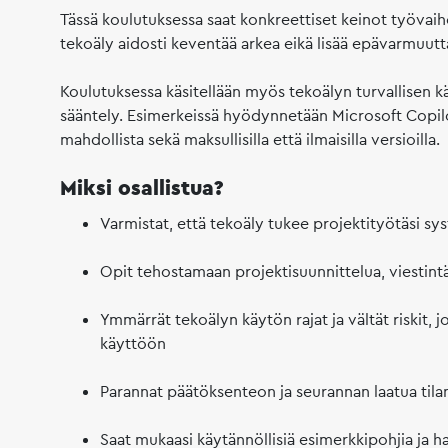
Tässä koulutuksessa saat konkreettiset keinot työvai
tekoäly aidosti keventää arkea eikä lisää epävarmuutt
Koulutuksessa käsitellään myös tekoälyn turvallisen k
sääntely. Esimerkeissä hyödynnetään Microsoft Copilo
mahdollista sekä maksullisilla että ilmaisilla versioilla.
Miksi osallistua?
Varmistat, että tekoäly tukee projektityötäsi syste
Opit tehostamaan projektisuunnittelua, viestin
Ymmärrät tekoälyn käytön rajat ja vältät riskit, 
käyttöön
Parannat päätöksenteon ja seurannan laatua tilan
Saat mukaasi käytännöllisiä esimerkkipohjia ja h