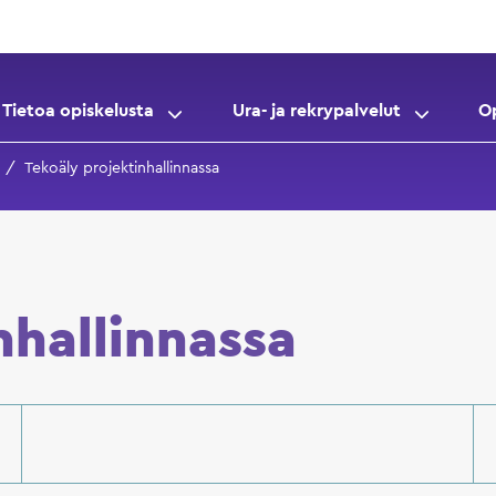
Tietoa opiskelusta
Ura- ja rekrypalvelut
O
Tekoäly projektinhallinnassa
nhallinnassa