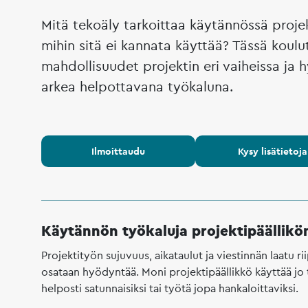
Mitä tekoäly tarkoittaa käytännössä projek
mihin sitä ei kannata käyttää? Tässä koul
mahdollisuudet projektin eri vaiheissa ja
arkea helpottavana työkaluna.
Ilmoittaudu
Kysy lisätietoja
Käytännön työkaluja projektipäällikö
Projektityön sujuvuus, aikataulut ja viestinnän laatu 
osataan hyödyntää. Moni projektipäällikkö käyttää jo 
helposti satunnaisiksi tai työtä jopa hankaloittaviksi.