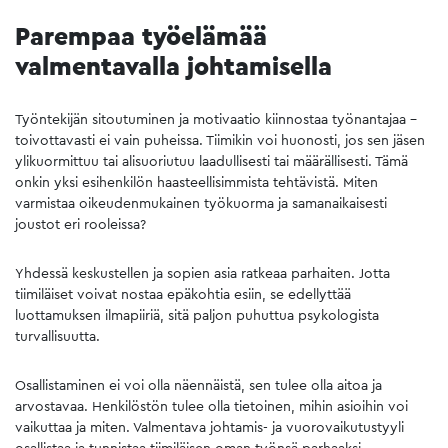
Parempaa työelämää
valmentavalla johtamisella
Työntekijän sitoutuminen ja motivaatio kiinnostaa työnantajaa –
toivottavasti ei vain puheissa. Tiimikin voi huonosti, jos sen jäsen
ylikuormittuu tai alisuoriutuu laadullisesti tai määrällisesti. Tämä
onkin yksi esihenkilön haasteellisimmista tehtävistä. Miten
varmistaa oikeudenmukainen työkuorma ja samanaikaisesti
joustot eri rooleissa?
Yhdessä keskustellen ja sopien asia ratkeaa parhaiten. Jotta
tiimiläiset voivat nostaa epäkohtia esiin, se edellyttää
luottamuksen ilmapiiriä, sitä paljon puhuttua psykologista
turvallisuutta.
Osallistaminen ei voi olla näennäistä, sen tulee olla aitoa ja
arvostavaa. Henkilöstön tulee olla tietoinen, mihin asioihin voi
vaikuttaa ja miten. Valmentava johtamis- ja vuorovaikutustyyli
osallistaa ja tunnistaa tiimiläisen oman työnsä parhaaksi