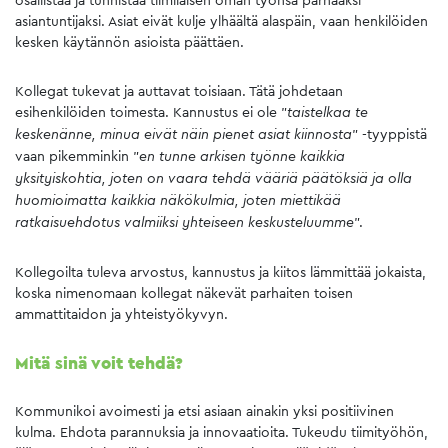
asiantuntijaksi. Asiat eivät kulje ylhäältä alaspäin, vaan henkilöiden
kesken käytännön asioista päättäen.
Kollegat tukevat ja auttavat toisiaan. Tätä johdetaan
esihenkilöiden toimesta. Kannustus ei ole ”
taistelkaa te
” -tyyppistä
keskenänne, minua eivät näin pienet asiat kiinnosta
vaan pikemminkin ”
en tunne arkisen työnne kaikkia
yksityiskohtia, joten on vaara tehdä vääriä päätöksiä ja olla
huomioimatta kaikkia näkökulmia, joten miettikää
”.
ratkaisuehdotus valmiiksi yhteiseen keskusteluumme
Kollegoilta tuleva arvostus, kannustus ja kiitos lämmittää jokaista,
koska nimenomaan kollegat näkevät parhaiten toisen
ammattitaidon ja yhteistyökyvyn.
Mitä sinä voit tehdä?
Kommunikoi avoimesti ja etsi asiaan ainakin yksi positiivinen
kulma. Ehdota parannuksia ja innovaatioita. Tukeudu tiimityöhön,