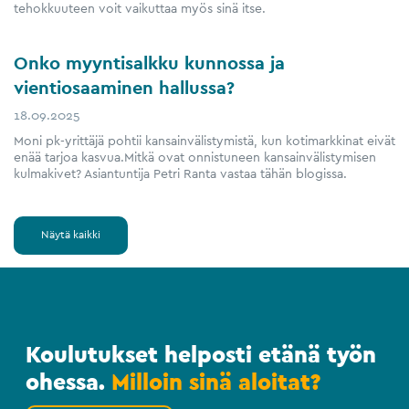
tehokkuuteen voit vaikuttaa myös sinä itse.
Onko myyntisalkku kunnossa ja
vientiosaaminen hallussa?
18.09.2025
Moni pk-yrittäjä pohtii kansainvälistymistä, kun kotimarkkinat eivät
enää tarjoa kasvua.Mitkä ovat onnistuneen kansainvälistymisen
kulmakivet? Asiantuntija Petri Ranta vastaa tähän blogissa.
Näytä kaikki
Koulutukset helposti etänä työn
ohessa.
Milloin sinä aloitat?