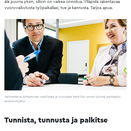
älä puurra yksin, silloin on vaikea onnistua. Ylläpidä rakentavaa
vuorovaikutusta työpaikallasi, tue ja kannusta. Tarjoa apua.
Valmentava johtaminen osallistaa ja tunnistaa henkilön oman työnsä parhaaksi
asiantuntijaksi.
Tunnista, tunnusta ja palkitse