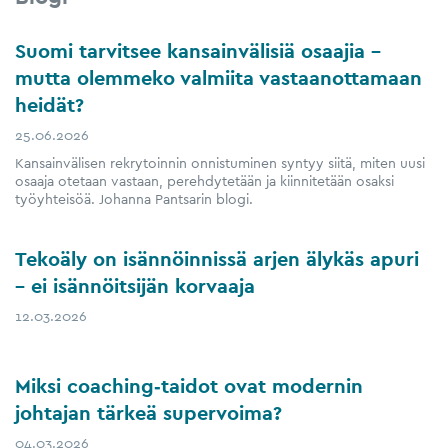
Suomi tarvitsee kansainvälisiä osaajia –
mutta olemmeko valmiita vastaanottamaan
heidät?
25.06.2026
Kansainvälisen rekrytoinnin onnistuminen syntyy siitä, miten uusi
osaaja otetaan vastaan, perehdytetään ja kiinnitetään osaksi
työyhteisöä. Johanna Pantsarin blogi.
Tekoäly on isännöinnissä arjen älykäs apuri
– ei isännöitsijän korvaaja
12.03.2026
Miksi coaching‑taidot ovat modernin
johtajan tärkeä supervoima?
04.03.2026