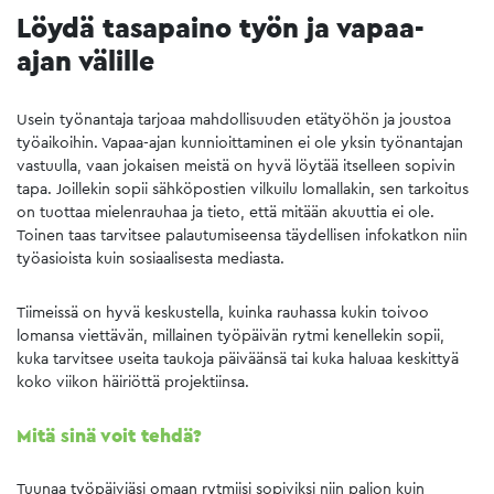
Löydä tasapaino työn ja vapaa-
ajan välille
Usein työnantaja tarjoaa mahdollisuuden etätyöhön ja joustoa
työaikoihin. Vapaa-ajan kunnioittaminen ei ole yksin työnantajan
vastuulla, vaan jokaisen meistä on hyvä löytää itselleen sopivin
tapa. Joillekin sopii sähköpostien vilkuilu lomallakin, sen tarkoitus
on tuottaa mielenrauhaa ja tieto, että mitään akuuttia ei ole.
Toinen taas tarvitsee palautumiseensa täydellisen infokatkon niin
työasioista kuin sosiaalisesta mediasta.
Tiimeissä on hyvä keskustella, kuinka rauhassa kukin toivoo
lomansa viettävän, millainen työpäivän rytmi kenellekin sopii,
kuka tarvitsee useita taukoja päiväänsä tai kuka haluaa keskittyä
koko viikon häiriöttä projektiinsa.
Mitä sinä voit tehdä?
Tuunaa työpäiviäsi omaan rytmiisi sopiviksi niin paljon kuin