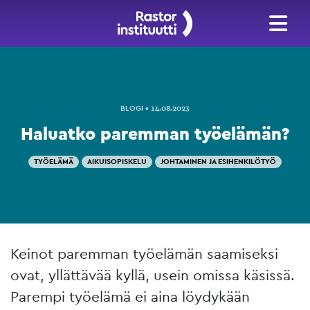
BLOGI • 14.08.2023
Haluatko paremman työelämän?
TYÖELÄMÄ
AIKUISOPISKELU
JOHTAMINEN JA ESIHENKILÖTYÖ
Keinot paremman työelämän saamiseksi
ovat, yllättävää kyllä, usein omissa käsissä.
Parempi työelämä ei aina löydykään