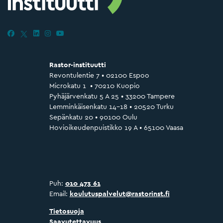
Rastor-instituutti
Revontulentie 7 • 02100 Espoo
Microkatu 1 • 70210 Kuopio
Pyhäjärvenkatu 5 A 25 • 33200 Tampere
Lemminkäisenkatu 14–18 • 20520 Turku
Sepänkatu 20 • 90100 Oulu
Hovioikeudenpuistikko 19 A • 65100 Vaasa
Puh:
010 473 61
Email:
koulutuspalvelut@rastorinst.fi
Tietosuoja
Saavutettavuus