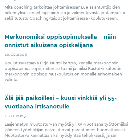
Mitä coaching tarkoittaa johtamisessa? Lue asiantuntijoiden
näkemykset coaching-taidoista ja valmentavasta johtamisesta
sekä tutustu Coaching-taidot johtamisessa -koulutukseen.
Merkonomiksi oppisopimuksella – näin
onnistut aikuisena opiskelijana
16.02.2026
Koulutusvastaava Pirjo Nurmi kertoo, kenelle merkonomin
oppisopimus sopii, miten se toimii ja miksi Rastor-instituutin
merkonomin oppisopimuskoulutus on monelle erinomainen
valinta.
Älä jää paikoillesi – kuusi vinkkiä yli 55-​
vuotiaana irtisanotulle
11.11.2025
Laajennetun muutosturvan myötä yli 55-​vuotiaana työttömäksi
jääneen työnhakijan palvelut ovat parantuneet huomattavasti.
Muutosturva kannattaa siksi hyödyntää tehokkaasti, ja sen