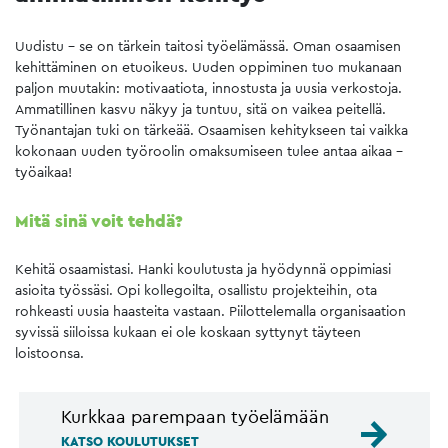
Uudistu – se on tärkein taitosi työelämässä. Oman osaamisen
kehittäminen on etuoikeus. Uuden oppiminen tuo mukanaan
paljon muutakin: motivaatiota, innostusta ja uusia verkostoja.
Ammatillinen kasvu näkyy ja tuntuu, sitä on vaikea peitellä.
Työnantajan tuki on tärkeää. Osaamisen kehitykseen tai vaikka
kokonaan uuden työroolin omaksumiseen tulee antaa aikaa –
työaikaa!
Mitä sinä voit tehdä?
Kehitä osaamistasi. Hanki koulutusta ja hyödynnä oppimiasi
asioita työssäsi. Opi kollegoilta, osallistu projekteihin, ota
rohkeasti uusia haasteita vastaan. Piilottelemalla organisaation
syvissä siiloissa kukaan ei ole koskaan syttynyt täyteen
loistoonsa.
Kurkkaa parempaan työelämään
KATSO KOULUTUKSET