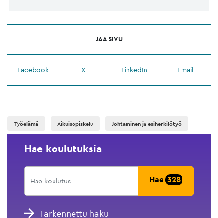
JAA SIVU
Facebook
X
LinkedIn
Email
Työelämä
Aikuisopiskelu
Johtaminen ja esihenkilötyö
Hae koulutuksia
Hae
328
Tarkennettu haku