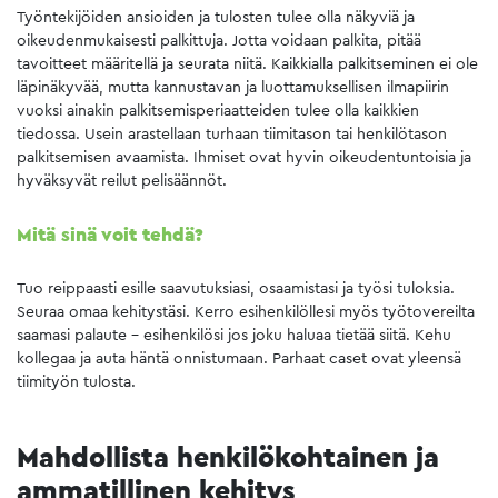
Työntekijöiden ansioiden ja tulosten tulee olla näkyviä ja
oikeudenmukaisesti palkittuja. Jotta voidaan palkita, pitää
tavoitteet määritellä ja seurata niitä. Kaikkialla palkitseminen ei ole
läpinäkyvää, mutta kannustavan ja luottamuksellisen ilmapiirin
vuoksi ainakin palkitsemisperiaatteiden tulee olla kaikkien
tiedossa. Usein arastellaan turhaan tiimitason tai henkilötason
palkitsemisen avaamista. Ihmiset ovat hyvin oikeudentuntoisia ja
hyväksyvät reilut pelisäännöt.
Mitä sinä voit tehdä?
Tuo reippaasti esille saavutuksiasi, osaamistasi ja työsi tuloksia.
Seuraa omaa kehitystäsi. Kerro esihenkilöllesi myös työtovereilta
saamasi palaute – esihenkilösi jos joku haluaa tietää siitä. Kehu
kollegaa ja auta häntä onnistumaan. Parhaat caset ovat yleensä
tiimityön tulosta.
Mahdollista henkilökohtainen ja
ammatillinen kehitys