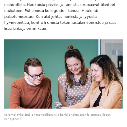
mahdollista. Huokoista päiviäsi ja tunnista stressaavat tilanteet
etukäteen. Puhu niistä kollegoiden kanssa. Huolehdi
palautumisestasi. Kun alat johtaa henkistä ja fyysistä
hyvinvointiasi, kontrolli omista tekemisistäkin voimistuu ja saat
lisää lankoja omiin käsiisi.
Parempi työelämä on mahdollisuuksia henkilökohtaiseen ja ammatilliseen
kehitykseen.