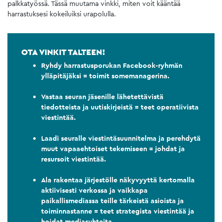
palkkatyössä. Tässä muutama vinkki, miten voit kääntää
harrastuksesi kokeiluiksi urapolulla.
OTA VINKIT TALTEEN!
Ryhdy harrastusporukan Facebook-ryhmän
ylläpitäjäksi = toimit somemanagerina.
Vastaa seuran jäsenille lähetettävistä
tiedotteista ja uutiskirjeistä = teet operatiivista
viestintää.
Laadi seuralle viestintäsuunnitelma ja perehdytä
muut vapaaehtoiset tekemiseen = johdat ja
resursoit viestintää.
Ala rakentaa järjestölle näkyvyyttä kertomalla
aktiivisesti verkossa ja vaikkapa
paikallismediassa teille tärkeistä asioista ja
toiminnastanne = teet strategista viestintää ja
hoidat mediasuhteita.