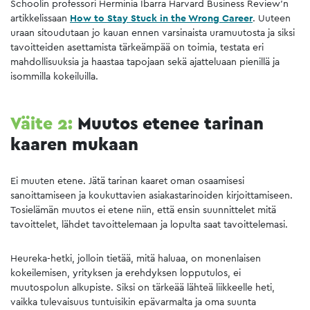
Schoolin professori Herminia Ibarra Harvard Business Review’n
artikkelissaan
How to Stay Stuck in the Wrong Career
. Uuteen
uraan sitoudutaan jo kauan ennen varsinaista uramuutosta ja siksi
tavoitteiden asettamista tärkeämpää on toimia, testata eri
mahdollisuuksia ja haastaa tapojaan sekä ajatteluaan pienillä ja
isommilla kokeiluilla.
Väite 2:
Muutos etenee tarinan
kaaren mukaan
Ei muuten etene. Jätä tarinan kaaret oman osaamisesi
sanoittamiseen ja koukuttavien asiakastarinoiden kirjoittamiseen.
Tosielämän muutos ei etene niin, että ensin suunnittelet mitä
tavoittelet, lähdet tavoittelemaan ja lopulta saat tavoittelemasi.
Heureka-hetki, jolloin tietää, mitä haluaa, on monenlaisen
kokeilemisen, yrityksen ja erehdyksen lopputulos, ei
muutospolun alkupiste. Siksi on tärkeää lähteä liikkeelle heti,
vaikka tulevaisuus tuntuisikin epävarmalta ja oma suunta