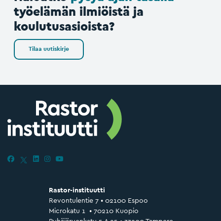
työelämän ilmiöistä ja
koulutusasioista?
Tilaa uutiskirje
Rastor-instituutti
Revontulentie 7 • 02100 Espoo
Microkatu 1 • 70210 Kuopio