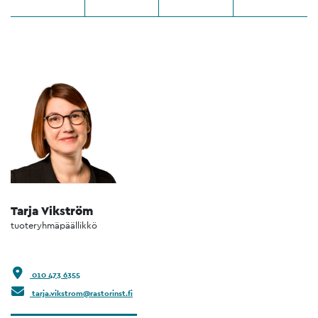
Tarja Vikström
tuoteryhmäpäällikkö
010 473 6355
tarja.vikstrom@rastorinst.fi