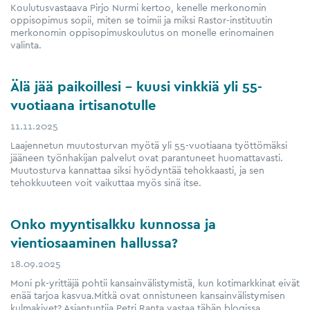
Koulutusvastaava Pirjo Nurmi kertoo, kenelle merkonomin
oppisopimus sopii, miten se toimii ja miksi Rastor-instituutin
merkonomin oppisopimuskoulutus on monelle erinomainen
valinta.
Älä jää paikoillesi – kuusi vinkkiä yli 55-​
vuotiaana irtisanotulle
11.11.2025
Laajennetun muutosturvan myötä yli 55-​vuotiaana työttömäksi
jääneen työnhakijan palvelut ovat parantuneet huomattavasti.
Muutosturva kannattaa siksi hyödyntää tehokkaasti, ja sen
tehokkuuteen voit vaikuttaa myös sinä itse.
Onko myyntisalkku kunnossa ja
vientiosaaminen hallussa?
18.09.2025
Moni pk-yrittäjä pohtii kansainvälistymistä, kun kotimarkkinat eivät
enää tarjoa kasvua.Mitkä ovat onnistuneen kansainvälistymisen
kulmakivet? Asiantuntija Petri Ranta vastaa tähän blogissa.