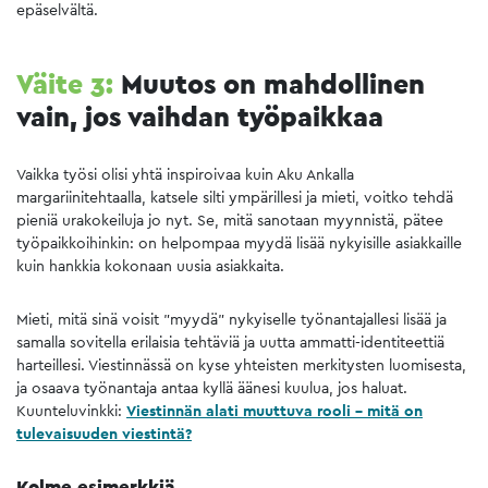
epäselvältä.
Väite 3:
Muutos on mahdollinen
vain, jos vaihdan työpaikkaa
Vaikka työsi olisi yhtä inspiroivaa kuin Aku Ankalla
margariinitehtaalla, katsele silti ympärillesi ja mieti, voitko tehdä
pieniä urakokeiluja jo nyt. Se, mitä sanotaan myynnistä, pätee
työpaikkoihinkin: on helpompaa myydä lisää nykyisille asiakkaille
kuin hankkia kokonaan uusia asiakkaita.
Mieti, mitä sinä voisit ”myydä” nykyiselle työnantajallesi lisää ja
samalla sovitella erilaisia tehtäviä ja uutta ammatti-identiteettiä
harteillesi. Viestinnässä on kyse yhteisten merkitysten luomisesta,
ja osaava työnantaja antaa kyllä äänesi kuulua, jos haluat.
Kuunteluvinkki:
Viestinnän alati muuttuva rooli – mitä on
tulevaisuuden viestintä?
Kolme esimerkkiä