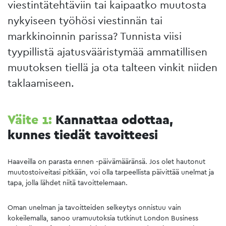
viestintätehtäviin tai kaipaatko muutosta
nykyiseen työhösi viestinnän tai
markkinoinnin parissa? Tunnista viisi
tyypillistä ajatusvääristymää ammatillisen
muutoksen tiellä ja ota talteen vinkit niiden
taklaamiseen.
Väite 1:
Kannattaa odottaa,
kunnes tiedät tavoitteesi
Haaveilla on parasta ennen -päivämääränsä. Jos olet hautonut
muutostoiveitasi pitkään, voi olla tarpeellista päivittää unelmat ja
tapa, jolla lähdet niitä tavoittelemaan.
Oman unelman ja tavoitteiden selkeytys onnistuu vain
kokeilemalla, sanoo uramuutoksia tutkinut London Business