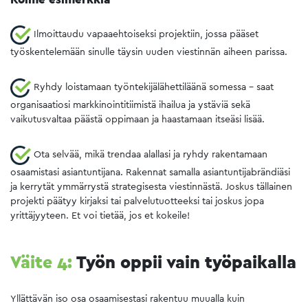
Ilmoittaudu vapaaehtoiseksi projektiin, jossa pääset
työskentelemään sinulle täysin uuden viestinnän aiheen parissa.
Ryhdy loistamaan työntekijälähettiläänä somessa – saat
organisaatiosi markkinointitiimistä ihailua ja ystäviä sekä
vaikutusvaltaa päästä oppimaan ja haastamaan itseäsi lisää.
Ota selvää, mikä trendaa alallasi ja ryhdy rakentamaan
osaamistasi asiantuntijana. Rakennat samalla asiantuntijabrändiäsi
ja kerrytät ymmärrystä strategisesta viestinnästä. Joskus tällainen
projekti päätyy kirjaksi tai palvelutuotteeksi tai joskus jopa
yrittäjyyteen. Et voi tietää, jos et kokeile!
Väite 4:
Työn oppii vain työpaikalla
Yllättävän iso osa osaamisestasi rakentuu muualla kuin