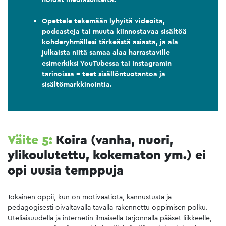
Opettele tekemään lyhyitä videoita,
podcasteja tai muuta kiinnostavaa sisältöä
kohderyhmällesi tärkeästä asiasta, ja ala
julkaista niitä samaa alaa harrastaville
esimerkiksi YouTubessa tai Instagramin
tarinoissa = teet sisällöntuotantoa ja
sisältömarkkinointia.
Väite 5:
Koira (vanha, nuori,
ylikoulutettu, kokematon ym.) ei
opi uusia temppuja
Jokainen oppii, kun on motivaatiota, kannustusta ja
pedagogisesti oivaltavalla tavalla rakennettu oppimisen polku.
Uteliaisuudella ja internetin ilmaisella tarjonnalla pääset liikkeelle,