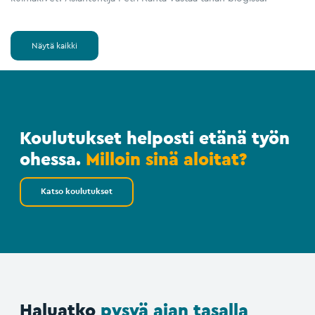
Näytä kaikki
Koulutukset helposti etänä työn
ohessa.
Milloin sinä aloitat?
Katso koulutukset
Haluatko
pysyä ajan tasalla