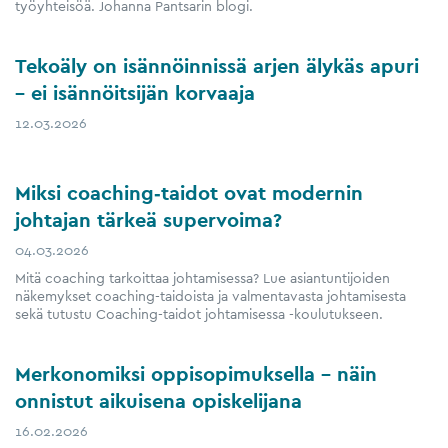
työyhteisöä. Johanna Pantsarin blogi.
Tekoäly on isännöinnissä arjen älykäs apuri
– ei isännöitsijän korvaaja
12.03.2026
Miksi coaching‑taidot ovat modernin
johtajan tärkeä supervoima?
04.03.2026
Mitä coaching tarkoittaa johtamisessa? Lue asiantuntijoiden
näkemykset coaching-taidoista ja valmentavasta johtamisesta
sekä tutustu Coaching-taidot johtamisessa -koulutukseen.
Merkonomiksi oppisopimuksella – näin
onnistut aikuisena opiskelijana
16.02.2026