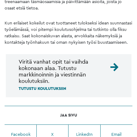
treenaamaan täsmäosaamisia ja päivittämään asioita, joista jo
osaat etsiä tietoa.
Kun erilaiset kokeilut ovat tuottaneet tulokseksi idean suunnastasi
työelämässä, voi pitempi koulutusohjelma tai tutkinto olla fiksu
ratkaisu. Saat kokonaiskuvan alasta, arvokkaita näkemyksiä ja
kontakteja työnhakuun tai oman nykyisen työsi buustaamiseen.
Viritä vanhat opit tai vaihda
kokonaan alaa. Tutustu
markkinoinnin ja viestinnän
koulutuksiin.
TUTUSTU KOULUTUKSIIN
JAA SIVU
Facebook
X
LinkedIn
Email