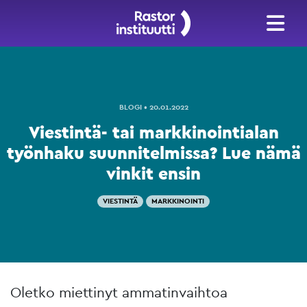
BLOGI • 20.01.2022
Viestintä- tai markkinointialan
työnhaku suunnitelmissa? Lue nämä
vinkit ensin
VIESTINTÄ
MARKKINOINTI
Oletko miettinyt ammatinvaihtoa