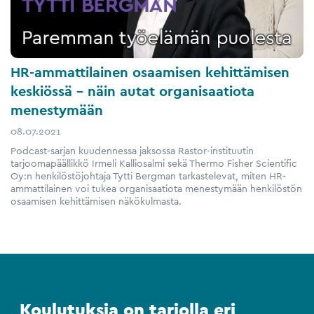
HR-ammattilainen osaamisen kehittämisen
keskiössä – näin autat organisaatiota
menestymään
08.07.2021
Podcast-sarjan kuudennessa jaksossa Rastor-instituutin
tarjoomapäällikkö Irmeli Kalliosalmi sekä Thermo Fisher Scientific
Oy:n henkilöstöjohtaja Tytti Bergman tarkastelevat, miten HR-
ammattilainen voi tukea organisaatiota menestymään henkilöstön
osaamisen kehittämisen näkökulmasta.
Koulutuksia on tarjolla eri