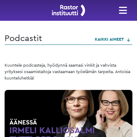
Podcastit
KAIKKI AIHEET
Kuuntele podcasteja, hyödynnä saamasi vinkit ja vahvista
yrityksesi osaamistaitoja vastaamaan työelämän tarpeita. Antoisia
kuunteluhetkiä!